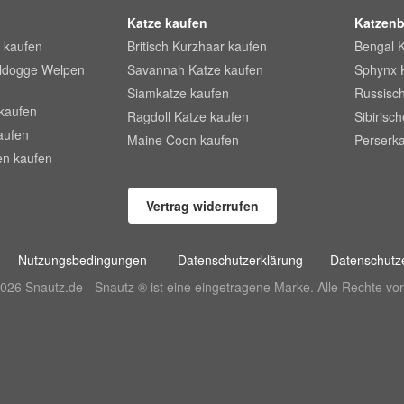
Katze kaufen
Katzenb
 kaufen
Britisch Kurzhaar kaufen
Bengal 
lldogge Welpen
Savannah Katze kaufen
Sphynx 
Siamkatze kaufen
Russisch
kaufen
Ragdoll Katze kaufen
Sibirisc
aufen
Maine Coon kaufen
Perserka
en kaufen
Vertrag widerrufen
Nutzungsbedingungen
Datenschutzerklärung
Datenschutze
026 Snautz.de - Snautz ® ist eine eingetragene Marke. Alle Rechte vor