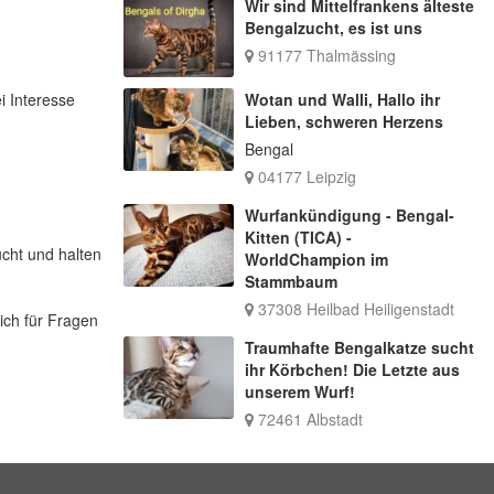
Wir sind Mittelfrankens älteste
Bengalzucht, es ist uns
91177 Thalmässing
i Interesse
Wotan und Walli, Hallo ihr
Lieben, schweren Herzens
Bengal
04177 Leipzig
Wurfankündigung - Bengal-
Kitten (TICA) -
cht und halten
WorldChampion im
Stammbaum
37308 Heilbad Heiligenstadt
ich für Fragen
Traumhafte Bengalkatze sucht
ihr Körbchen! Die Letzte aus
unserem Wurf!
72461 Albstadt