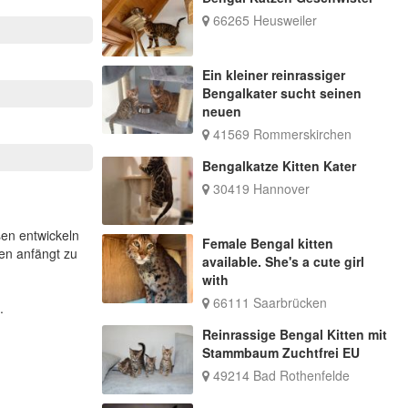
66265 Heusweiler
Ein kleiner reinrassiger
Bengalkater sucht seinen
neuen
41569 Rommerskirchen
Bengalkatze Kitten Kater
30419 Hannover
sen entwickeln
Female Bengal kitten
nen anfängt zu
available. She's a cute girl
with
66111 Saarbrücken
.
Reinrassige Bengal Kitten mit
Stammbaum Zuchtfrei EU
49214 Bad Rothenfelde