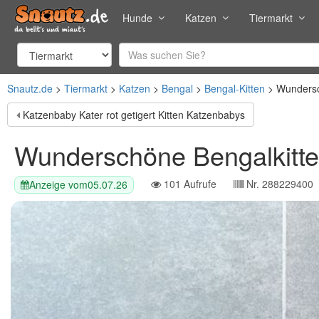
Hunde
Katzen
Tiermarkt
Snautz.de
Tiermarkt
Katzen
Bengal
Bengal-Kitten
Wundersc
Katzenbaby Kater rot getigert Kitten Katzenbabys
Wunderschöne Bengalkitte
101
Aufrufe
Nr.
288229400
Anzeige vom
05.07.26