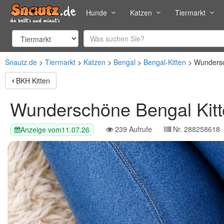
Hunde
Katzen
Tiermarkt
Snautz.de
Tiermarkt
Katzen
Bengal
Bengal-Kitten
Wundersc
BKH Kitten
Wunderschöne Bengal Kit
239
Aufrufe
Nr.
288258618
Anzeige vom
11.07.26