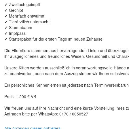
✔ Zweifach geimpft
✔ Gechipt
✔ Mehrfach entwurmt
✔ Tierärztlich untersucht
✔ Stammbaum
✔ Impfpass
✔ Starterpaket für die ersten Tage im neuen Zuhause
Die Elterntiere stammen aus hervorragenden Linien und überzeugen
ihr ausgeglichenes und freundliches Wesen. Gesundheit und Charakte
Unsere Kitten werden ausschließlich in verantwortungsvolle Hände
zu beantworten, auch nach dem Auszug stehen wir Ihnen selbstverst
Ein persönliches Kennenlernen ist jederzeit nach Terminvereinbarun
Preis: 1.200 € VB
Wir freuen uns auf Ihre Nachricht und eine kurze Vorstellung Ihres 
Anfragen bitte per WhatsApp: 0176 10050527
Alle Anzeigen dieses Anbieters