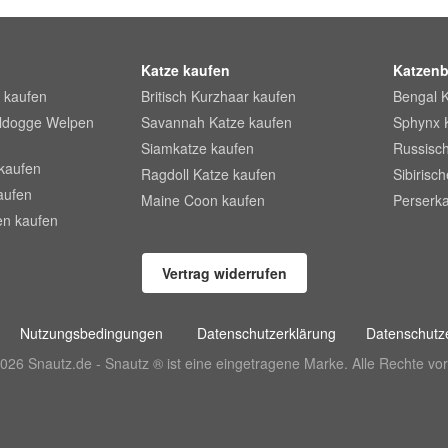
Katze kaufen
Katzenb
 kaufen
Britisch Kurzhaar kaufen
Bengal 
lldogge Welpen
Savannah Katze kaufen
Sphynx 
Siamkatze kaufen
Russisch
kaufen
Ragdoll Katze kaufen
Sibirisc
aufen
Maine Coon kaufen
Perserka
en kaufen
Vertrag widerrufen
Nutzungsbedingungen
Datenschutzerklärung
Datenschutze
026 Snautz.de - Snautz ® ist eine eingetragene Marke. Alle Rechte vor