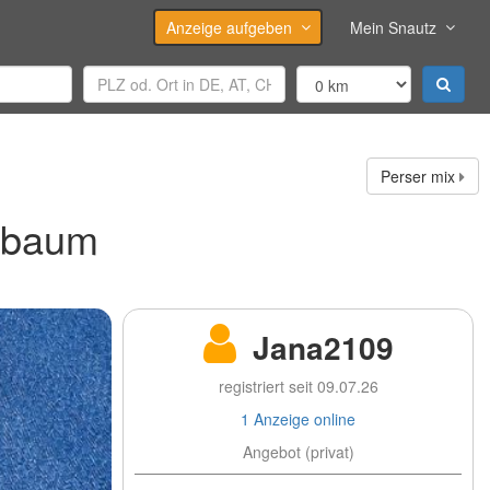
Anzeige aufgeben
Mein Snautz
Perser mix
mmbaum
Jana2109
registriert seit 09.07.26
1 Anzeige online
Angebot (privat)