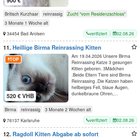
900 €
Britisch Kurzhaar
reinrassig
Zucht "vom Residenzschloss"
3 Monate 1 Woche
alt
verifiziert
02.08.26
34454 Bad Arolsen
11.
Heillige Birma Reinrassing Kitten
Am 19.04.2026 Unsere Birma
TOP
Reinrassing Katze 3 gesungen
Kitten geboren. 3Mädchen
.Beide Eltern Tiere sind Birma
Reinrassing .Die Katzen haben
hellbeiges Fell, blaue Augen,
dunkelbraune Ohren,…
520 € VHB
Birma
reinrassig
3 Monate 2 Wochen
alt
verifiziert
02.08.26
76137 Karlsruhe
12.
Ragdoll Kitten Abgabe ab sofort