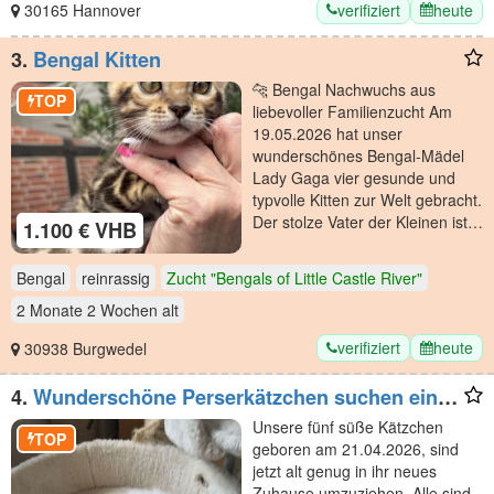
verifiziert
heute
30165 Hannover
3.
Bengal Kitten
🐆 Bengal Nachwuchs aus
TOP
liebevoller Familienzucht Am
19.05.2026 hat unser
wunderschönes Bengal-Mädel
Lady Gaga vier gesunde und
typvolle Kitten zur Welt gebracht.
Der stolze Vater der Kleinen ist…
1.100 € VHB
Bengal
reinrassig
Zucht "Bengals of Little Castle River"
2 Monate 2 Wochen
alt
verifiziert
heute
30938 Burgwedel
4.
Wunderschöne Perserkätzchen suchen ein
neues Zuhause
Unsere fünf süße Kätzchen
TOP
geboren am 21.04.2026, sind
jetzt alt genug in ihr neues
Zuhause umzuziehen..Alle sind