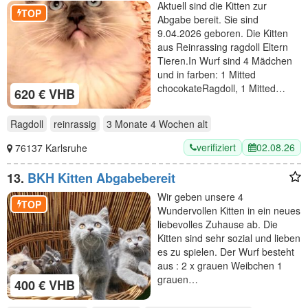
Aktuell sind die Kitten zur
TOP
Abgabe bereit. Sie sind
9.04.2026 geboren. Die Kitten
aus Reinrassing ragdoll Eltern
Tieren.In Wurf sind 4 Mädchen
und in farben: 1 Mitted
chocokateRagdoll, 1 Mitted…
620 € VHB
Ragdoll
reinrassig
3 Monate 4 Wochen
alt
verifiziert
02.08.26
76137 Karlsruhe
13.
BKH Kitten Abgabebereit
Wir geben unsere 4
TOP
Wundervollen Kitten in ein neues
liebevolles Zuhause ab. Die
Kitten sind sehr sozial und lieben
es zu spielen. Der Wurf besteht
aus : 2 x grauen Weibchen 1
grauen…
400 € VHB