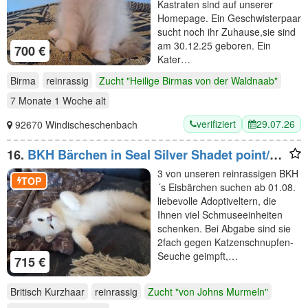
Kastraten sind auf unserer
Homepage. Ein Geschwisterpaar
sucht noch ihr Zuhause,sie sind
am 30.12.25 geboren. Ein
700 €
Kater…
Birma
reinrassig
Zucht "Heilige Birmas von der Waldnaab"
7 Monate 1 Woche
alt
verifiziert
29.07.26
92670 Windischeschenbach
16.
BKH Bärchen in Seal Silver Shadet point/
Tabby Point +blaue Augen, Stammbaum, 2fach
3 von unseren reinrassigen BKH
geimpft
TOP
´s Eisbärchen suchen ab 01.08.
liebevolle Adoptiveltern, die
Ihnen viel Schmuseeinheiten
schenken. Bei Abgabe sind sie
2fach gegen Katzenschnupfen-
Seuche geimpft,…
715 €
Britisch Kurzhaar
reinrassig
Zucht "von Johns Murmeln"