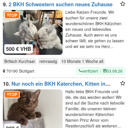
9.
2 BKH Schwestern suchen neues Zuhause
Liebe Katzen-Freunde. Wir
TOP
suchen für unsere zwei
wunderschönen BKH Kätzchen
ein neues und liebevolles
Zuhause. Auch wenn es uns
schwer fällt, sie gehen zu lassen
und wir sie sehr ins Herz…
500 € VHB
Britisch Kurzhaar
reinrassig
10 Monate 1 Woche
alt
verifiziert
03.08.26
70190 Stuttgart
10.
Nur noch ein BKH Katerchen, Kitten in
chocolate mit Stammbaum
Hallo liebe BKH-Freunde und
TOP
die, die das werden wollen! Wir
sind auf die Suche nach liebvolle
Familie, die unseren kleinen
wunderschönen Käterchen
Namen Prinz Amor vom
Residenzschloß als weiteren…