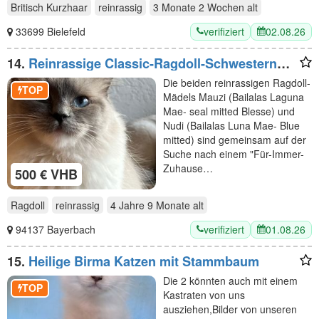
Britisch Kurzhaar
reinrassig
3 Monate 2 Wochen
alt
verifiziert
02.08.26
33699 Bielefeld
14.
Reinrassige Classic-Ragdoll-Schwestern
suchen neues Zuhause
Die beiden reinrassigen Ragdoll-
TOP
Mädels Mauzi (Bailalas Laguna
Mae- seal mitted Blesse) und
Nudi (Bailalas Luna Mae- Blue
mitted) sind gemeinsam auf der
Suche nach einem "Für-Immer-
Zuhause…
500 € VHB
Ragdoll
reinrassig
4 Jahre 9 Monate
alt
verifiziert
01.08.26
94137 Bayerbach
15.
Heilige Birma Katzen mit Stammbaum
Die 2 könnten auch mit einem
TOP
Kastraten von uns
ausziehen,Bilder von unseren