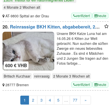
Zucht "Institut für ein naturintegriertes Leben"
4 Monate 2 Wochen
alt
verifiziert
heute
AT-9800 Spittal an der Drau
20.
Reinrassige BKH Kitten, abgabebereit, 2
Jungen /1 Mädchen
Unsere BKH Katze Luna hat am
16.05.26 6 Kitten zur Welt
gebracht. Nun suchen die süßen
Zwerge ein neues liebevolles
Zuhause . Es sind 4 Mädchen
und 2 Jungen Sie tragen auf den
Fotos farbige…
600 € VHB
Britisch Kurzhaar
reinrassig
2 Monate 3 Wochen
alt
verifiziert
heute
28777 Bremen
1
2
3
4
5
…
77
»