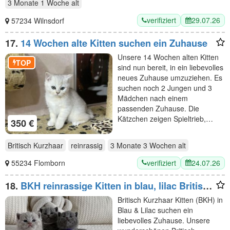
3 Monate 1 Woche
alt
verifiziert
29.07.26
57234 Wilnsdorf
17.
14 Wochen alte Kitten suchen ein Zuhause
Unsere 14 Wochen alten Kitten
TOP
sind nun bereit, in ein liebevolles
neues Zuhause umzuziehen. Es
suchen noch 2 Jungen und 3
Mädchen nach einem
passenden Zuhause. Die
Kätzchen zeigen Spieltrieb,…
350 €
Britisch Kurzhaar
reinrassig
3 Monate 3 Wochen
alt
verifiziert
24.07.26
55234 Flomborn
18.
BKH reinrassige Kitten in blau, lilac Britisch
Kurzhaar Katzen
Britisch Kurzhaar Kitten (BKH) in
Blau & Lilac suchen ein
liebevolles Zuhause. Unsere