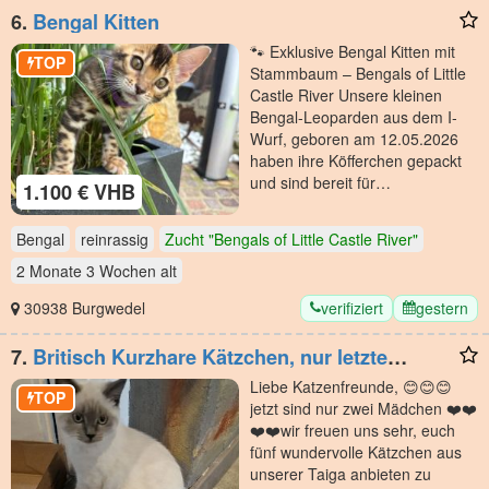
6.
Bengal Kitten
🐾 Exklusive Bengal Kitten mit
TOP
Stammbaum – Bengals of Little
Castle River Unsere kleinen
Bengal-Leoparden aus dem I-
Wurf, geboren am 12.05.2026
haben ihre Köfferchen gepackt
und sind bereit für…
1.100 € VHB
Bengal
reinrassig
Zucht "Bengals of Little Castle River"
2 Monate 3 Wochen
alt
verifiziert
gestern
30938 Burgwedel
7.
Britisch Kurzhare Kätzchen, nur letzte
Mädchen Molly 🤩🤩🤩 🤩🤩
Liebe Katzenfreunde, 😊😊😊
TOP
jetzt sind nur zwei Mädchen ❤️❤️
❤️❤️wir freuen uns sehr, euch
fünf wundervolle Kätzchen aus
unserer Taiga anbieten zu