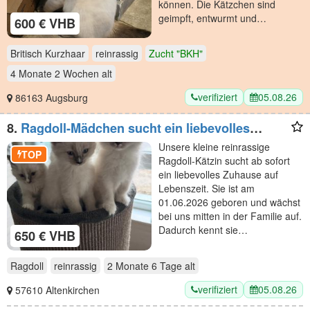
können. Die Kätzchen sind
geimpft, entwurmt und…
600 € VHB
Britisch Kurzhaar
reinrassig
Zucht "BKH"
4 Monate 2 Wochen
alt
verifiziert
05.08.26
86163 Augsburg
8.
Ragdoll-Mädchen sucht ein liebevolles
Zuhause
Unsere kleine reinrassige
TOP
Ragdoll-Kätzin sucht ab sofort
ein liebevolles Zuhause auf
Lebenszeit. Sie ist am
01.06.2026 geboren und wächst
bei uns mitten in der Familie auf.
Dadurch kennt sie…
650 € VHB
Ragdoll
reinrassig
2 Monate 6 Tage
alt
verifiziert
05.08.26
57610 Altenkirchen