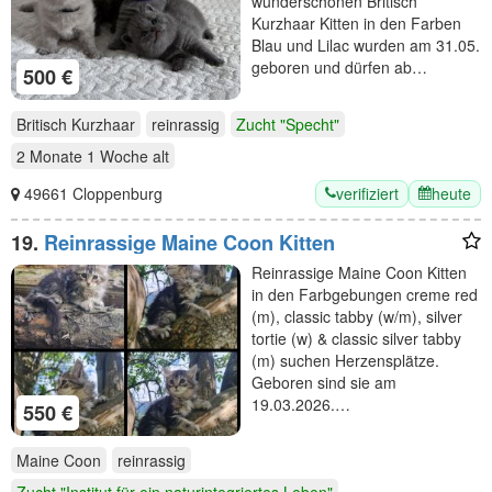
wunderschönen Britisch
Kurzhaar Kitten in den Farben
Blau und Lilac wurden am 31.05.
geboren und dürfen ab…
500 €
Britisch Kurzhaar
reinrassig
Zucht "Specht"
2 Monate 1 Woche
alt
verifiziert
heute
49661 Cloppenburg
19.
Reinrassige Maine Coon Kitten
Reinrassige Maine Coon Kitten
in den Farbgebungen creme red
(m), classic tabby (w/m), silver
tortie (w) & classic silver tabby
(m) suchen Herzensplätze.
Geboren sind sie am
19.03.2026.…
550 €
Maine Coon
reinrassig