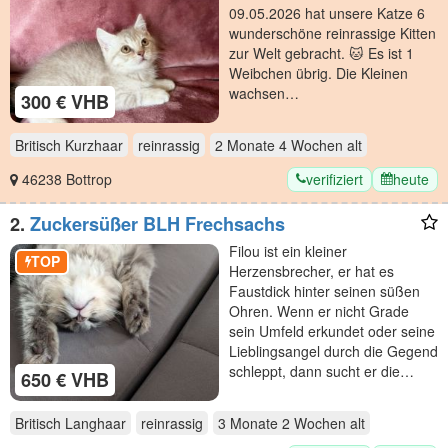
09.05.2026 hat unsere Katze 6
wunderschöne reinrassige Kitten
zur Welt gebracht. 🐱 Es ist 1
Weibchen übrig. Die Kleinen
wachsen…
300 € VHB
Britisch Kurzhaar
reinrassig
2 Monate 4 Wochen
alt
verifiziert
heute
46238 Bottrop
2.
Zuckersüßer BLH Frechsachs
Filou ist ein kleiner
TOP
Herzensbrecher, er hat es
Faustdick hinter seinen süßen
Ohren. Wenn er nicht Grade
sein Umfeld erkundet oder seine
Lieblingsangel durch die Gegend
schleppt, dann sucht er die…
650 € VHB
Britisch Langhaar
reinrassig
3 Monate 2 Wochen
alt