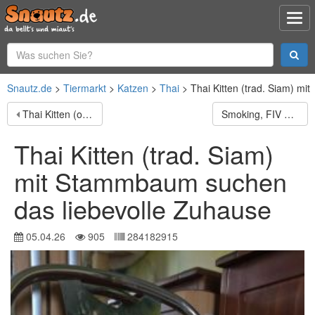
Snautz.de
Tiermarkt
Katzen
Thai
Thai Kitten (trad. Siam) m
Thai Kitten (old Siam) mit Stammbaum suchen Dich
Smoking, FIV positiv, Einzelprinz
Thai Kitten (trad. Siam)
mit Stammbaum suchen
das liebevolle Zuhause
05.04.26
905
284182915