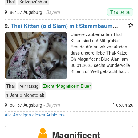
Thai
Katzenzüchter
19.04.26
86157 Augsburg
- Bayern
2.
Thai Kitten (old Siam) mit Stammbaum
suchen Dich
Unsere zauberhaften Thai-
Kitten sind da! Mit großer
Freude dürfen wir verkünden,
dass unsere liebe Thai-Katze
Ch Magnificent Blue Alani am
30.01.2025 sechs wundervolle
Kitten zur Welt gebracht hat…
Thai
reinrassig
Zucht "Magnificent Blue"
1 Jahr 6 Monate
alt
86157 Augsburg
- Bayern
05.04.26
Alle Anzeigen dieses Anbieters
Magnificent