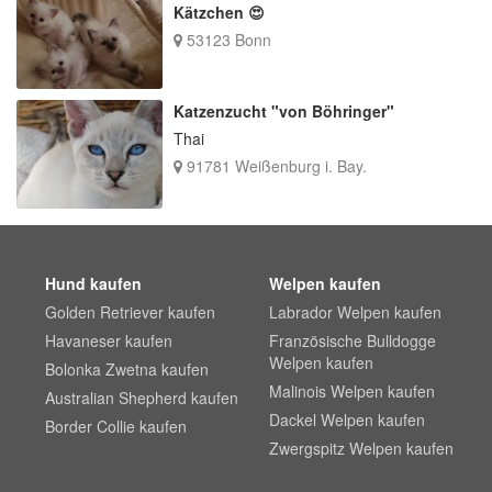
Kätzchen 😍
53123 Bonn
Katzenzucht "von Böhringer"
Thai
91781 Weißenburg i. Bay.
Hund kaufen
Welpen kaufen
Golden Retriever kaufen
Labrador Welpen kaufen
Havaneser kaufen
Französische Bulldogge
Welpen kaufen
Bolonka Zwetna kaufen
Malinois Welpen kaufen
Australian Shepherd kaufen
Dackel Welpen kaufen
Border Collie kaufen
Zwergspitz Welpen kaufen