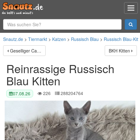
Snautz.de
Tiermarkt
Katzen
Russisch Blau
Russisch Blau-Kit
Geselliger Cat Damon sucht Zuhause mit Artgenossen
BKH Kitten
Reinrassige Russisch
Blau Kitten
226
288204764
07.08.26