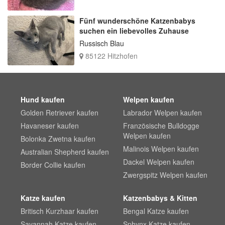
Fünf wunderschöne Katzenbabys
suchen ein liebevolles Zuhause
Russisch Blau
85122 Hitzhofen
Hund kaufen
Welpen kaufen
Golden Retriever kaufen
Labrador Welpen kaufen
Havaneser kaufen
Französische Bulldogge
Welpen kaufen
Bolonka Zwetna kaufen
Malinois Welpen kaufen
Australian Shepherd kaufen
Dackel Welpen kaufen
Border Collie kaufen
Zwergspitz Welpen kaufen
Katze kaufen
Katzenbabys & Kitten
Britisch Kurzhaar kaufen
Bengal Katze kaufen
Savannah Katze kaufen
Sphynx Katze kaufen