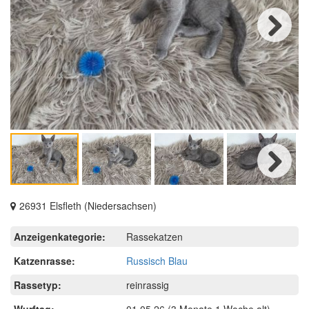
Next
Next
26931 Elsfleth (Niedersachsen)
Anzeigenkategorie:
Rassekatzen
Katzenrasse:
Russisch Blau
Rassetyp:
reinrassig
Wurftag:
01.05.26
(3 Monate 1 Woche alt)