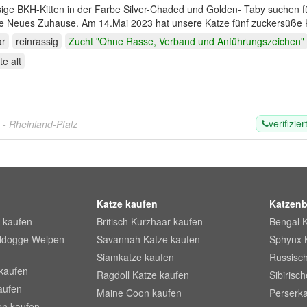
sige BKH-Kitten in der Farbe Silver-Chaded und Golden- Taby suchen f
2023 hat unsere Katze fünf zuckersüße Kitten zur
ar
reinrassig
Zucht "Ohne Rasse, Verband und Anführungszeichen"
te
alt
verifizier
s
- Rheinland-Pfalz
Katze kaufen
Katzenb
 kaufen
Britisch Kurzhaar kaufen
Bengal 
lldogge Welpen
Savannah Katze kaufen
Sphynx 
Siamkatze kaufen
Russisch
kaufen
Ragdoll Katze kaufen
Sibirisc
aufen
Maine Coon kaufen
Perserka
en kaufen