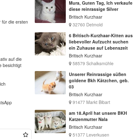
Mura, Guten Tag, Ich verkaufe
diese reinrassige Silver
Britisch Kurzhaar
für die ersten
32760 Detmold
6 Britisch-Kurzhaar-Kitten aus
liebevoller Aufzucht suchen
ein Zuhause auf Lebenszeit
Britisch Kurzhaar
ativ auf die
58579 Schalksmühle
 besichtigt
Unserer Reinrassige süßen
goldene Bkh Kätzchen, geb.
ich
03
Britisch Kurzhaar
91477 Markt Bibart
atsApp
am 18.April hat unsere BKH
Katzenmutter Nala
Britisch Kurzhaar
51377 Leverkusen