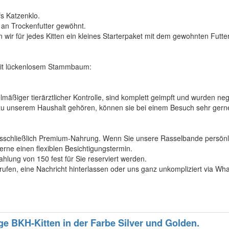
fs Katzenklo.
 an Trockenfutter gewöhnt.
ir für jedes Kitten ein kleines Starterpaket mit dem gewohnten Futter 
mit lückenlosem Stammbaum:
lmäßiger tierärztlicher Kontrolle, sind komplett geimpft und wurden neg
 zu unserem Haushalt gehören, können sie bei einem Besuch sehr gerne
ausschließlich Premium-Nahrung. Wenn Sie unsere Rasselbande persönl
rne einen flexiblen Besichtigungstermin.
lung von 150 fest für Sie reserviert werden.
ufen, eine Nachricht hinterlassen oder uns ganz unkompliziert via Wh
ge BKH-Kitten in der Farbe Silver und Golden.