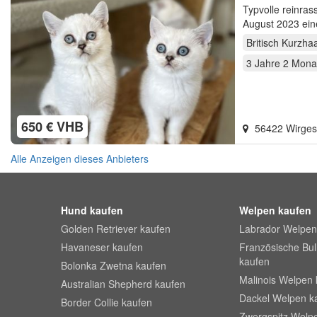
Typvolle reinras
August 2023 eine Neues Zuhause. Am 14.Mai 
Welt…
Britisch Kurzha
3 Jahre 2 Mona
650 € VHB
56422 Wirge
Alle Anzeigen dieses Anbieters
Hund kaufen
Welpen kaufen
Golden Retriever kaufen
Labrador Welpen
Havaneser kaufen
Französische Bu
kaufen
Bolonka Zwetna kaufen
Malinois Welpen 
Australian Shepherd kaufen
Dackel Welpen k
Border Collie kaufen
Zwergspitz Welp