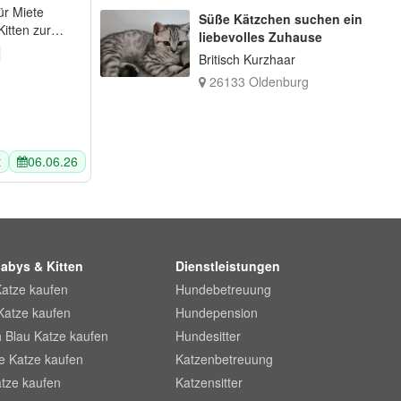
ür Miete
Süße Kätzchen suchen ein
liebevolles Zuhause
Britisch Kurzhaar
26133 Oldenburg
t
06.06.26
abys & Kitten
Dienstleistungen
Katze kaufen
Hundebetreuung
Katze kaufen
Hundepension
 Blau Katze kaufen
Hundesitter
he Katze kaufen
Katzenbetreuung
tze kaufen
Katzensitter