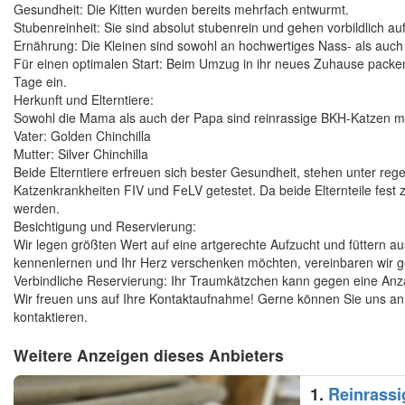
Gesundheit: Die Kitten wurden bereits mehrfach entwurmt.
Stubenreinheit: Sie sind absolut stubenrein und gehen vorbildlich au
Ernährung: Die Kleinen sind sowohl an hochwertiges Nass- als auch
Für einen optimalen Start: Beim Umzug in ihr neues Zuhause packen w
Tage ein.
Herkunft und Elterntiere:
Sowohl die Mama als auch der Papa sind reinrassige BKH-Katzen 
Vater: Golden Chinchilla
Mutter: Silver Chinchilla
Beide Elterntiere erfreuen sich bester Gesundheit, stehen unter rege
Katzenkrankheiten FIV und FeLV getestet. Da beide Elternteile fest
werden.
Besichtigung und Reservierung:
Wir legen größten Wert auf eine artgerechte Aufzucht und füttern 
kennenlernen und Ihr Herz verschenken möchten, vereinbaren wir ge
Verbindliche Reservierung: Ihr Traumkätzchen kann gegen eine Anzah
Wir freuen uns auf Ihre Kontaktaufnahme! Gerne können Sie uns anr
kontaktieren.
Weitere Anzeigen dieses Anbieters
1.
Reinrassi