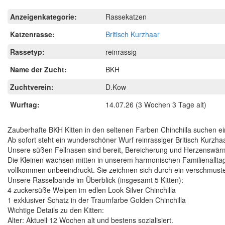
Anzeigenkategorie:
Rassekatzen
Katzenrasse:
Britisch Kurzhaar
Rassetyp:
reinrassig
Name der Zucht:
BKH
Zuchtverein:
D.Kow
Wurftag:
14.07.26
(3 Wochen 3 Tage alt)
Zauberhafte BKH Kitten in den seltenen Farben Chinchilla suchen ei
Ab sofort steht ein wunderschöner Wurf reinrassiger Britisch Kurzh
Unsere süßen Fellnasen sind bereit, Bereicherung und Herzenswärm
Die Kleinen wachsen mitten in unserem harmonischen Familienallta
vollkommen unbeeindruckt. Sie zeichnen sich durch ein verschmust
Unsere Rasselbande im Überblick (insgesamt 5 Kitten):
4 zuckersüße Welpen im edlen Look Silver Chinchilla
1 exklusiver Schatz in der Traumfarbe Golden Chinchilla
Wichtige Details zu den Kitten:
Alter: Aktuell 12 Wochen alt und bestens sozialisiert.