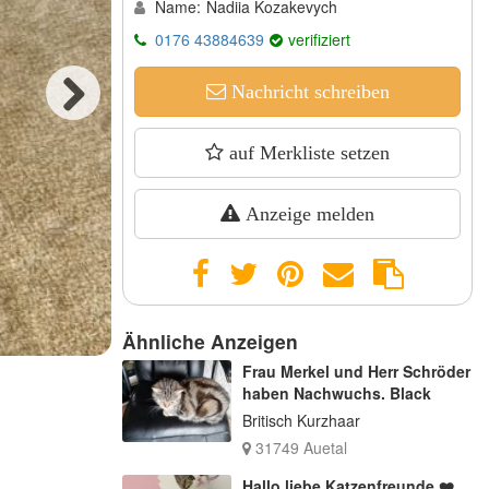
Name:
Nadiia Kozakevych
0176 43884639
verifiziert
Nachricht schreiben
Next
auf Merkliste setzen
Anzeige melden
Ähnliche Anzeigen
Frau Merkel und Herr Schröder
haben Nachwuchs. Black
Britisch Kurzhaar
31749 Auetal
Hallo liebe Katzenfreunde ❤️