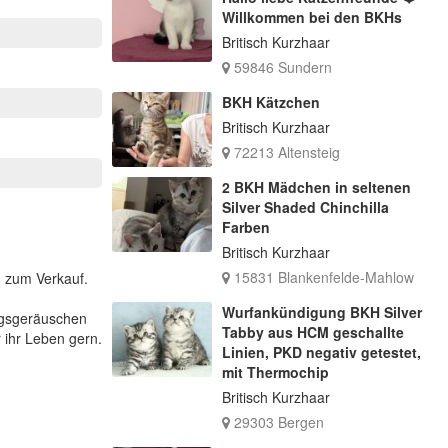
Willkommen bei den BKHs
Britisch Kurzhaar
59846 Sundern
BKH Kätzchen
Britisch Kurzhaar
72213 Altensteig
2 BKH Mädchen in seltenen
Silver Shaded Chinchilla
Farben
Britisch Kurzhaar
15831 Blankenfelde-Mahlow
d zum Verkauf.
Wurfankündigung BKH Silver
tagsgeräuschen
Tabby aus HCM geschallte
 ihr Leben gern.
Linien, PKD negativ getestet,
mit Thermochip
Britisch Kurzhaar
29303 Bergen