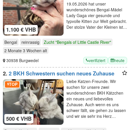
19.05.2026 hat unser
wunderschönes Bengal-Mädel
Lady Gaga vier gesunde und
typvolle Kitten zur Welt gebracht.
Der stolze Vater der Kleinen ist…
1.100 € VHB
Bengal
reinrassig
Zucht "Bengals of Little Castle River"
2 Monate 3 Wochen
alt
verifiziert
heute
30938 Burgwedel
2.
2 BKH Schwestern suchen neues Zuhause
Liebe Katzen-Freunde. Wir
TOP
suchen für unsere zwei
wunderschönen BKH Kätzchen
ein neues und liebevolles
Zuhause. Auch wenn es uns
schwer fällt, sie gehen zu lassen
und wir sie sehr ins Herz…
500 € VHB