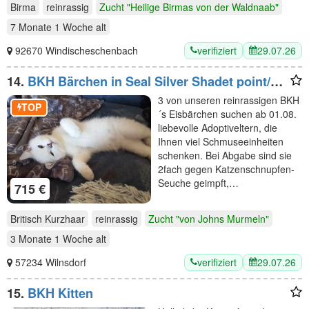
Birma
reinrassig
Zucht "Heilige Birmas von der Waldnaab"
7 Monate 1 Woche
alt
verifiziert
29.07.26
92670 Windischeschenbach
14.
BKH Bärchen in Seal Silver Shadet point/
Tabby Point +blaue Augen, Stammbaum, 2fach
3 von unseren reinrassigen BKH
geimpft
TOP
´s Eisbärchen suchen ab 01.08.
liebevolle Adoptiveltern, die
Ihnen viel Schmuseeinheiten
schenken. Bei Abgabe sind sie
2fach gegen Katzenschnupfen-
Seuche geimpft,…
715 €
Britisch Kurzhaar
reinrassig
Zucht "von Johns Murmeln"
3 Monate 1 Woche
alt
verifiziert
29.07.26
57234 Wilnsdorf
15.
BKH Kitten