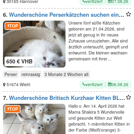
verifiziert
07.08.26
30165 Hannover
6.
Wunderschöne Perserkätzchen suchen ein
neues Zuhause
Unsere fünf süße Kätzchen
TOP
geboren am 21.04.2026, sind
jetzt alt genug in ihr neues
Zuhause umzuziehen..Alle sind
ärztlich untersucht, geimpft und
entwurmt. Die kleinen wachsen
gemeinsam mit ihrer…
650 € VHB
Perser
reinrassig
3 Monate 2 Wochen
alt
verifiziert
06.08.26
51674 Wiehl
7.
Wunderschöne Britisch Kurzhaar Kitten BLH
abzugeben
Hallo☺️ Am 14. April 2026 hat
TOP
Mama Shakira 5 Wundervolle
und gesunde Kitten zur Welt
gebracht. 1-männlichen Kitten in
der Farbe (Weiß/orange) 3-