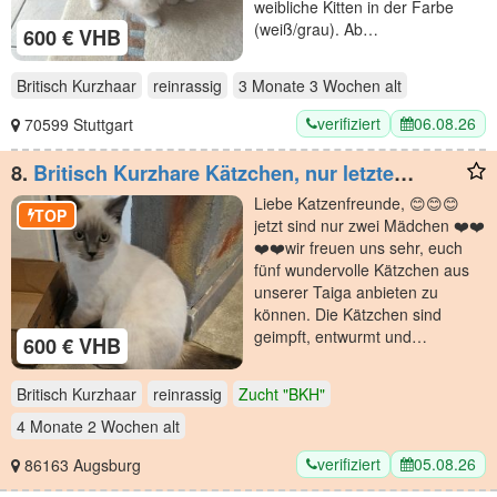
weibliche Kitten in der Farbe
(weiß/grau). Ab…
600 € VHB
Britisch Kurzhaar
reinrassig
3 Monate 3 Wochen
alt
verifiziert
06.08.26
70599 Stuttgart
8.
Britisch Kurzhare Kätzchen, nur letzte
Mädchen Molly 🤩🤩🤩 🤩🤩
Liebe Katzenfreunde, 😊😊😊
TOP
jetzt sind nur zwei Mädchen ❤️❤️
❤️❤️wir freuen uns sehr, euch
fünf wundervolle Kätzchen aus
unserer Taiga anbieten zu
können. Die Kätzchen sind
geimpft, entwurmt und…
600 € VHB
Britisch Kurzhaar
reinrassig
Zucht "BKH"
4 Monate 2 Wochen
alt
verifiziert
05.08.26
86163 Augsburg