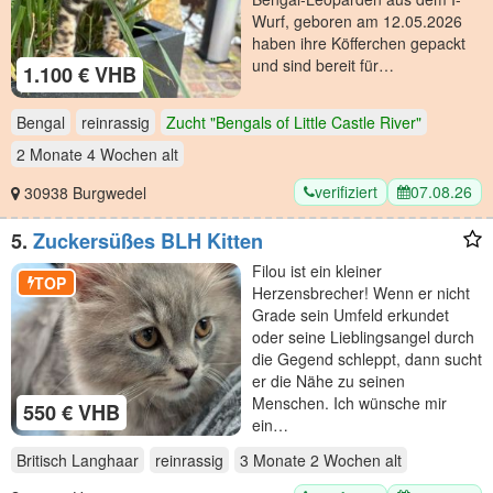
Wurf, geboren am 12.05.2026
haben ihre Köfferchen gepackt
und sind bereit für…
1.100 € VHB
Bengal
reinrassig
Zucht "Bengals of Little Castle River"
2 Monate 4 Wochen
alt
verifiziert
07.08.26
30938 Burgwedel
5.
Zuckersüßes BLH Kitten
Filou ist ein kleiner
TOP
Herzensbrecher! Wenn er nicht
Grade sein Umfeld erkundet
oder seine Lieblingsangel durch
die Gegend schleppt, dann sucht
er die Nähe zu seinen
Menschen. Ich wünsche mir
550 € VHB
ein…
Britisch Langhaar
reinrassig
3 Monate 2 Wochen
alt