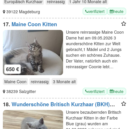
Europäisch Kurzhaar
reinrassig
1 Jahr 10 Monate
alt
verifiziert
heute
39122 Magdeburg
17.
Maine Coon Kitten
Unsere reinrassige Maine Coon
Dame hat am 09.05.2026 3
wunderschöne Kitten zur Welt
gebracht,1 Mädel und 2 Jungs
suchen ein schönes Zuhause.
Der Vater, natürlich auch ein
reinrassiger Coonie lebt…
650 €
Maine Coon
reinrassig
3 Monate
alt
verifiziert
heute
38239 Salzgitter
18.
Wunderschöne Britisch Kurzhaar (BKH)
Kitten suchen ein liebevolles zu Hause
Unsere bezaubernden Britisch
Kurzhaar Kitten in der Farbe
Blue (grau) wurden am