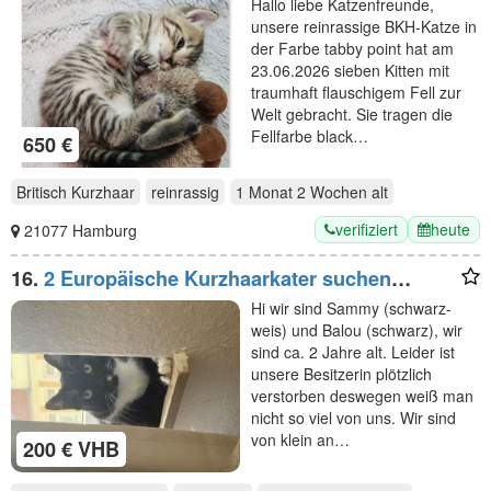
Hallo liebe Katzenfreunde,
unsere reinrassige BKH-Katze in
der Farbe tabby point hat am
23.06.2026 sieben Kitten mit
traumhaft flauschigem Fell zur
Welt gebracht. Sie tragen die
Fellfarbe black…
650 €
Britisch Kurzhaar
reinrassig
1 Monat 2 Wochen
alt
verifiziert
heute
21077 Hamburg
16.
2 Europäische Kurzhaarkater suchen
Zuhause
Hi wir sind Sammy (schwarz-
weis) und Balou (schwarz), wir
sind ca. 2 Jahre alt. Leider ist
unsere Besitzerin plötzlich
verstorben deswegen weiß man
nicht so viel von uns. Wir sind
von klein an…
200 € VHB