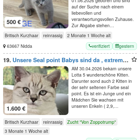
01.06.2026 geboren und sind
auf der Suche nach einem
liebevollen und
verantwortungsvollen Zuhause.
500 €
Zur Abgabe stehen…
Britisch Kurzhaar
reinrassig
2 Monate 1 Woche
alt
verifiziert
gestern
63667 Nidda
19.
Unsere Seal point Babys sind da , extrem
selten Stammbaum,gechippt ,
AM 30.04.2026 bekam unsere
Gesundheitszeugnis
Lotta 5 wunderschöne Kitten.
Darunter sond auch 2 Kitten in
der sehr seltenen Farbe seal
point. Es ist ein Junge und ein
Mädchen Sie wachsen mit
unseren Enkeln ( 2,9,…
1.600 €
Britisch Kurzhaar
reinrassig
Zucht "Von Zoppotrump"
3 Monate 1 Woche
alt