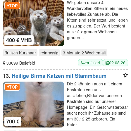
Wir geben unsere 4
TOP
Wundervollen Kitten in ein neues
liebevolles Zuhause ab. Die
Kitten sind sehr sozial und lieben
es zu spielen. Der Wurf besteht
aus : 2 x grauen Weibchen 1
grauen…
400 € VHB
Britisch Kurzhaar
reinrassig
3 Monate 2 Wochen
alt
verifiziert
02.08.26
33699 Bielefeld
13.
Heilige Birma Katzen mit Stammbaum
Die 2 könnten auch mit einem
TOP
Kastraten von uns
ausziehen,Bilder von unseren
Kastraten sind auf unserer
Homepage. Ein Geschwisterpaar
sucht noch ihr Zuhause,sie sind
am 30.12.25 geboren. Ein
700 €
Kater…