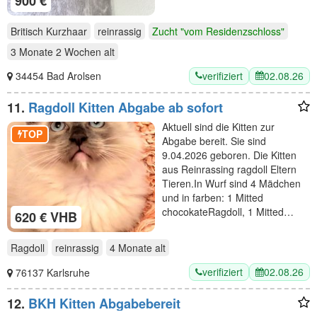
900 €
Britisch Kurzhaar
reinrassig
Zucht "vom Residenzschloss"
3 Monate 2 Wochen
alt
verifiziert
02.08.26
34454 Bad Arolsen
11.
Ragdoll Kitten Abgabe ab sofort
Aktuell sind die Kitten zur
TOP
Abgabe bereit. Sie sind
9.04.2026 geboren. Die Kitten
aus Reinrassing ragdoll Eltern
Tieren.In Wurf sind 4 Mädchen
und in farben: 1 Mitted
chocokateRagdoll, 1 Mitted…
620 € VHB
Ragdoll
reinrassig
4 Monate
alt
verifiziert
02.08.26
76137 Karlsruhe
12.
BKH Kitten Abgabebereit