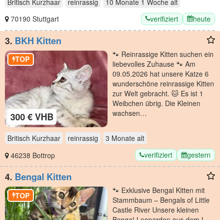
Britisch Kurzhaar
reinrassig
10 Monate 1 Woche
alt
verifiziert
heute
70190 Stuttgart
3.
BKH Kitten
🐾 Reinrassige Kitten suchen ein
TOP
liebevolles Zuhause 🐾 Am
09.05.2026 hat unsere Katze 6
wunderschöne reinrassige Kitten
zur Welt gebracht. 🐱 Es ist 1
Weibchen übrig. Die Kleinen
wachsen…
300 € VHB
Britisch Kurzhaar
reinrassig
3 Monate
alt
verifiziert
gestern
46238 Bottrop
4.
Bengal Kitten
🐾 Exklusive Bengal Kitten mit
TOP
Stammbaum – Bengals of Little
Castle River Unsere kleinen
Bengal-Leoparden aus dem I-