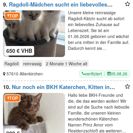
9.
Ragdoll-Mädchen sucht ein liebevolles
Zuhause
Unsere kleine reinrassige
TOP
Ragdoll-Kätzin sucht ab sofort
ein liebevolles Zuhause auf
Lebenszeit. Sie ist am
01.06.2026 geboren und wächst
bei uns mitten in der Familie auf.
Dadurch kennt sie…
650 € VHB
Ragdoll
reinrassig
2 Monate 1 Woche
alt
verifiziert
05.08.26
57610 Altenkirchen
10.
Nur noch ein BKH Katerchen, Kitten in
chocolate mit Stammbaum
Hallo liebe BKH-Freunde und
TOP
die, die das werden wollen! Wir
sind auf die Suche nach liebvolle
Familie, die unseren kleinen
wunderschönen Käterchen
Namen Prinz Amor vom
Residenzschloß als weiteren…