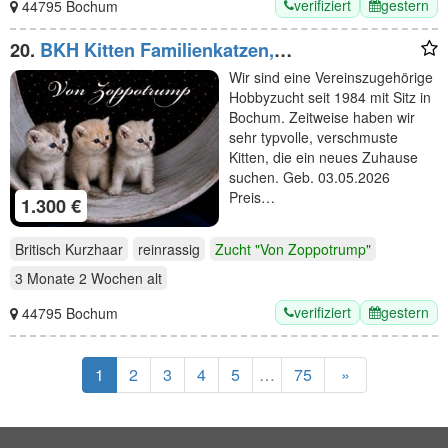
verifiziert
gestern
44795 Bochum
20.
BKH Kitten Familienkatzen,
Stammbaum,geimpft,gechipt
Wir sind eine Vereinszugehörige
GESUNDHEITSZEUGNIS ,EU Ausweis
Hobbyzucht seit 1984 mit Sitz in
Bochum. Zeitweise haben wir
sehr typvolle, verschmuste
Kitten, die ein neues Zuhause
suchen. Geb. 03.05.2026
Preis…
1.300 €
Britisch Kurzhaar
reinrassig
Zucht "Von Zoppotrump"
3 Monate 2 Wochen
alt
verifiziert
gestern
44795 Bochum
1
2
3
4
5
…
75
»