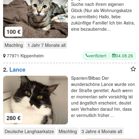
Suche nach ihrem eigenen
Glück (Nur als Wohnungskatze
zu vermitteln) Hallo, liebe
zukünftige Familie! Ich bin Astra,
eine bezaubernde…
100 €
Mischling
1 Jahr 7 Monate
alt
verifiziert
04.08.26
77971 Kippenheim
2.
Lance
Spanien/Bilbao Der
wunderschöne Lance wurde von
der Straße gerettet. Auch wenn
er momentan sehr vorsichtig ist
und ängstlich erscheint, deutet
sein Verhalten darauf hin, dass
er vermutlich früher…
280 €
Deutsche Langhaarkatze
Mischling
3 Jahre 4 Monate
alt