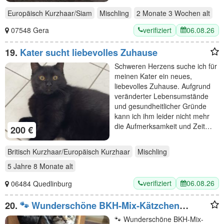
Europäisch Kurzhaar/Siam
Mischling
2 Monate 3 Wochen
alt
verifiziert
06.08.26
07548 Gera
19.
Kater sucht liebevolles Zuhause
Schweren Herzens suche ich für
meinen Kater ein neues,
liebevolles Zuhause. Aufgrund
veränderter Lebensumstände
und gesundheitlicher Gründe
kann ich ihm leider nicht mehr
die Aufmerksamkeit und Zeit…
200 €
Britisch Kurzhaar/Europäisch Kurzhaar
Mischling
5 Jahre 8 Monate
alt
verifiziert
06.08.26
06484 Quedlinburg
20.
🐾 Wunderschöne BKH-Mix-Kätzchen
suchen ein liebevolles Zuhause 🐾
🐾 Wunderschöne BKH-Mix-