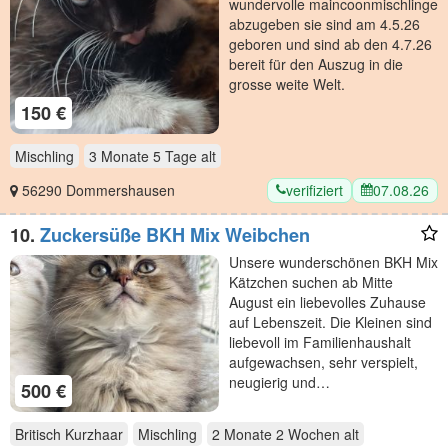
wundervolle maincoonmischlinge
abzugeben sie sind am 4.5.26
geboren und sind ab den 4.7.26
bereit für den Auszug in die
grosse weite Welt.
150 €
Mischling
3 Monate 5 Tage
alt
verifiziert
07.08.26
56290 Dommershausen
10.
Zuckersüße BKH Mix Weibchen
Unsere wunderschönen BKH Mix
Kätzchen suchen ab Mitte
August ein liebevolles Zuhause
auf Lebenszeit. Die Kleinen sind
liebevoll im Familienhaushalt
aufgewachsen, sehr verspielt,
neugierig und…
500 €
Britisch Kurzhaar
Mischling
2 Monate 2 Wochen
alt