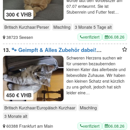
wurde laut den Vorbesitzer am
07.07 entwurmt. Sie ist
Stubenrein und Futter fest…
300 € VHB
Britisch Kurzhaar/Perser
Mischling
3 Monate 5 Tage
alt
verifiziert
06.08.26
38723 Seesen
13.
​🐾 Geimpft & Alles Zubehör dabei!
Herzensbrecher-Schmuser (geb. 09.05.2026)
Schweren Herzens suchen wir
sucht liebevolles Heim
für unseren bezaubernden
kleinen Kater das allerbeste und
liebevollste Zuhause. Wir haben
den kleinen Schatz erst kürzlich
zu uns geholt, jedoch hat sich
leider eine…
450 € VHB
Britisch Kurzhaar/Europäisch Kurzhaar
Mischling
3 Monate
alt
verifiziert
06.08.26
60388 Frankfurt am Main