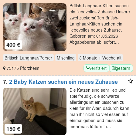
British-Langhaar-Kitten suchen
ein liebevolles Zuhause Unsere
zwei zuckersüßen British-
Langhaar-Kitten suchen ein
liebevolles neues Zuhause.
Geboren am: 01.05.2026
Abgabebereit ab: sofort…
400 €
Britisch Langhaar/Perser
Mischling
3 Monate 1 Woche
alt
verifiziert
gestern
75175 Pforzheim
7.
2 Baby Katzen suchen ein neues Zuhause
Die Katzen sind sehr lieb und
spielfreudig, die schwarze
allerdings ist ein bisschen zu
klein für ihr Alter, dadurch kann
man ihr nicht so viel essen auf
einmal geben und muss sie
mehrmals füttern in…
150 €