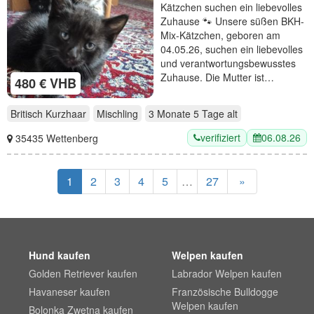
Kätzchen suchen ein liebevolles
Zuhause 🐾 Unsere süßen BKH-
Mix-Kätzchen, geboren am
04.05.26, suchen ein liebevolles
und verantwortungsbewusstes
Zuhause. Die Mutter ist…
480 € VHB
Britisch Kurzhaar
Mischling
3 Monate 5 Tage
alt
verifiziert
06.08.26
35435 Wettenberg
1
2
3
4
5
…
27
»
Hund kaufen
Welpen kaufen
Golden Retriever kaufen
Labrador Welpen kaufen
Havaneser kaufen
Französische Bulldogge
Welpen kaufen
Bolonka Zwetna kaufen