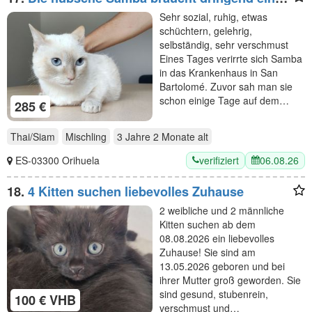
Zuhause/eine Pflegestelle
Sehr sozial, ruhig, etwas
schüchtern, gelehrig,
selbständig, sehr verschmust
Eines Tages verirrte sich Samba
in das Krankenhaus in San
Bartolomé. Zuvor sah man sie
schon einige Tage auf dem…
285 €
Thai/Siam
Mischling
3 Jahre 2 Monate
alt
verifiziert
06.08.26
ES-03300 Orihuela
18.
4 Kitten suchen liebevolles Zuhause
2 weibliche und 2 männliche
Kitten suchen ab dem
08.08.2026 ein liebevolles
Zuhause! Sie sind am
13.05.2026 geboren und bei
ihrer Mutter groß geworden. Sie
sind gesund, stubenrein,
100 € VHB
verschmust und…