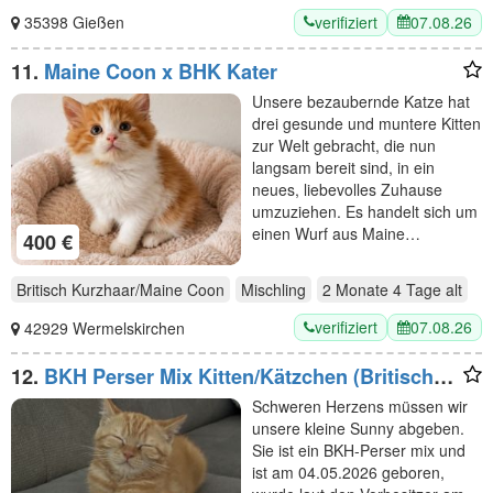
verifiziert
07.08.26
35398 Gießen
11.
Maine Coon x BHK Kater
Unsere bezaubernde Katze hat
drei gesunde und muntere Kitten
zur Welt gebracht, die nun
langsam bereit sind, in ein
neues, liebevolles Zuhause
umzuziehen. Es handelt sich um
einen Wurf aus Maine…
400 €
Britisch Kurzhaar/Maine Coon
Mischling
2 Monate 4 Tage
alt
verifiziert
07.08.26
42929 Wermelskirchen
12.
BKH Perser Mix Kitten/Kätzchen (Britisch
Kurzhaar/Britischkurzhaar/Perser)
Schweren Herzens müssen wir
unsere kleine Sunny abgeben.
Sie ist ein BKH-Perser mix und
ist am 04.05.2026 geboren,