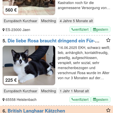
Kastration noch für die
angemessene Versorgung von…
560 €
Europäisch Kurzhaar
Mischling
4 Jahre 5 Monate
alt
verifiziert
gestern
ES-23000 Jaen
5.
Die liebe Rosa braucht dringend ein Für-
Immer-Zuhause
*16.06.2025 EKH, schwarz-weiß;
lieb, anhänglich, kontaktfreudig,
gesellig, aufgeschlossen,
verspielt, sehr sozial, sehr
menschenbezogen und
verschmust Rosa wurde im Alter
von nur 3 Monaten auf der…
225 €
Europäisch Kurzhaar
Mischling
1 Jahr 1 Monat
alt
verifiziert
gestern
65558 Heistenbach
6.
British Langhaar Kätzchen