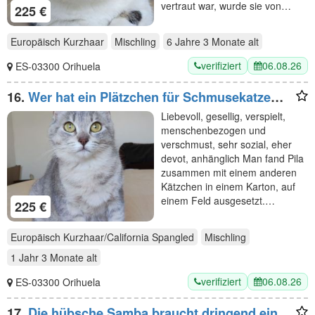
vertraut war, wurde sie von…
225 €
Europäisch Kurzhaar
Mischling
6 Jahre 3 Monate
alt
verifiziert
06.08.26
ES-03300 Orihuela
16.
Wer hat ein Plätzchen für Schmusekatze
Pila? Eilt sehr!
Liebevoll, gesellig, verspielt,
menschenbezogen und
verschmust, sehr sozial, eher
devot, anhänglich Man fand Pila
zusammen mit einem anderen
Kätzchen in einem Karton, auf
einem Feld ausgesetzt.…
225 €
Europäisch Kurzhaar/California Spangled
Mischling
1 Jahr 3 Monate
alt
verifiziert
06.08.26
ES-03300 Orihuela
17.
Die hübsche Samba braucht dringend ein