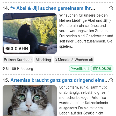
14.
🐾 Abel & Jiji suchen gemeinsam ihr
liebevolles Für-immer-Zuhause ❤️
Wir suchen für unsere beiden
kleinen Lieblinge Abel und Jiji (4
Monate alt) ein schönes und
verantwortungsvolles Zuhause.
Die beiden sind Geschwister und
seit ihrer Geburt zusammen. Sie
spielen…
650 € VHB
Britisch Kurzhaar
Mischling
3 Monate 3 Wochen
alt
verifiziert
06.08.26
61169 Friedberg
15.
Artemisa braucht ganz ganz dringend einen
Pflegeplatz (oder gleich ein Zuhause)!
Schüchtern, ruhig, sanftmütig,
unabhängig, selbständig, sehr
menschenbezogen Artemisa
wurde an einer Katzenkolonie
ausgesetzt Da sie mit dem
Leben auf der Straße nicht