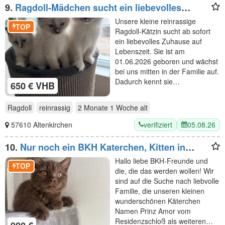
9.
Ragdoll-Mädchen sucht ein liebevolles
Zuhause
Unsere kleine reinrassige
TOP
Ragdoll-Kätzin sucht ab sofort
ein liebevolles Zuhause auf
Lebenszeit. Sie ist am
01.06.2026 geboren und wächst
bei uns mitten in der Familie auf.
Dadurch kennt sie…
650 € VHB
Ragdoll
reinrassig
2 Monate 1 Woche
alt
verifiziert
05.08.26
57610 Altenkirchen
10.
Nur noch ein BKH Katerchen, Kitten in
chocolate mit Stammbaum
Hallo liebe BKH-Freunde und
TOP
die, die das werden wollen! Wir
sind auf die Suche nach liebvolle
Familie, die unseren kleinen
wunderschönen Käterchen
Namen Prinz Amor vom
Residenzschloß als weiteren…