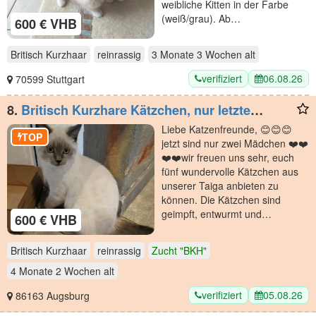
weibliche Kitten in der Farbe
(weiß/grau). Ab…
600 € VHB
Britisch Kurzhaar
reinrassig
3 Monate 3 Wochen
alt
verifiziert
06.08.26
70599 Stuttgart
8.
Britisch Kurzhare Kätzchen, nur letzte
Mädchen Molly 🤩🤩🤩 🤩🤩
Liebe Katzenfreunde, 😊😊😊
TOP
jetzt sind nur zwei Mädchen ❤️❤️
❤️❤️wir freuen uns sehr, euch
fünf wundervolle Kätzchen aus
unserer Taiga anbieten zu
können. Die Kätzchen sind
geimpft, entwurmt und…
600 € VHB
Britisch Kurzhaar
reinrassig
Zucht "BKH"
4 Monate 2 Wochen
alt
verifiziert
05.08.26
86163 Augsburg