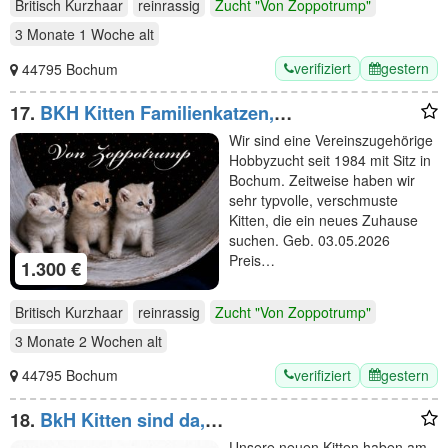
Britisch Kurzhaar
reinrassig
Zucht "Von Zoppotrump"
3 Monate 1 Woche
alt
verifiziert
gestern
44795 Bochum
17.
BKH Kitten Familienkatzen,
Stammbaum,geimpft,gechipt
Wir sind eine Vereinszugehörige
GESUNDHEITSZEUGNIS ,EU Ausweis
Hobbyzucht seit 1984 mit Sitz in
Bochum. Zeitweise haben wir
sehr typvolle, verschmuste
Kitten, die ein neues Zuhause
suchen. Geb. 03.05.2026
Preis…
1.300 €
Britisch Kurzhaar
reinrassig
Zucht "Von Zoppotrump"
3 Monate 2 Wochen
alt
verifiziert
gestern
44795 Bochum
18.
BkH Kitten sind da,
Stammbaum,geimpft,gechippt
Unsere neuen Kitten haben am