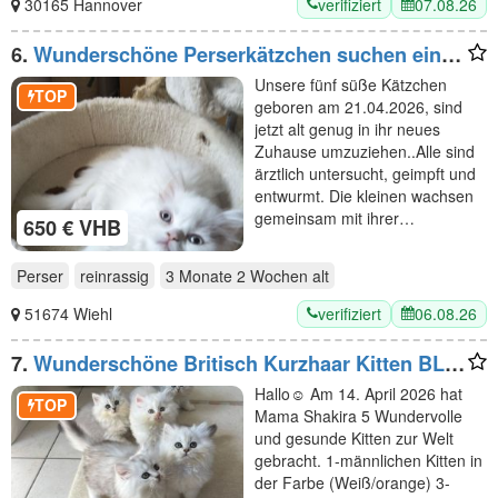
verifiziert
07.08.26
30165 Hannover
6.
Wunderschöne Perserkätzchen suchen ein
neues Zuhause
Unsere fünf süße Kätzchen
TOP
geboren am 21.04.2026, sind
jetzt alt genug in ihr neues
Zuhause umzuziehen..Alle sind
ärztlich untersucht, geimpft und
entwurmt. Die kleinen wachsen
gemeinsam mit ihrer…
650 € VHB
Perser
reinrassig
3 Monate 2 Wochen
alt
verifiziert
06.08.26
51674 Wiehl
7.
Wunderschöne Britisch Kurzhaar Kitten BLH
abzugeben
Hallo☺️ Am 14. April 2026 hat
TOP
Mama Shakira 5 Wundervolle
und gesunde Kitten zur Welt
gebracht. 1-männlichen Kitten in
der Farbe (Weiß/orange) 3-