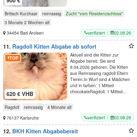
900 €
Britisch Kurzhaar
reinrassig
Zucht "vom Residenzschloss"
3 Monate 2 Wochen
alt
verifiziert
02.08.26
34454 Bad Arolsen
11.
Ragdoll Kitten Abgabe ab sofort
Aktuell sind die Kitten zur
TOP
Abgabe bereit. Sie sind
9.04.2026 geboren. Die Kitten
aus Reinrassing ragdoll Eltern
Tieren.In Wurf sind 4 Mädchen
und in farben: 1 Mitted
chocokateRagdoll, 1 Mitted…
620 € VHB
Ragdoll
reinrassig
4 Monate
alt
verifiziert
02.08.26
76137 Karlsruhe
12.
BKH Kitten Abgabebereit