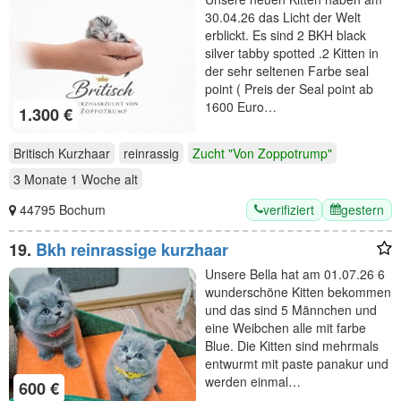
Gesundheitszeugnis
30.04.26 das Licht der Welt
erblickt. Es sind 2 BKH black
silver tabby spotted .2 Kitten in
der sehr seltenen Farbe seal
point ( Preis der Seal point ab
1600 Euro…
1.300 €
Britisch Kurzhaar
reinrassig
Zucht "Von Zoppotrump"
3 Monate 1 Woche
alt
verifiziert
gestern
44795 Bochum
19.
Bkh reinrassige kurzhaar
Unsere Bella hat am 01.07.26 6
wunderschöne Kitten bekommen
und das sind 5 Männchen und
eine Weibchen alle mit farbe
Blue. Die Kitten sind mehrmals
entwurmt mit paste panakur und
werden einmal…
600 €