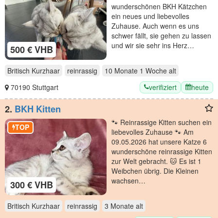
wunderschönen BKH Kätzchen
ein neues und liebevolles
Zuhause. Auch wenn es uns
schwer fällt, sie gehen zu lassen
und wir sie sehr ins Herz…
500 € VHB
Britisch Kurzhaar
reinrassig
10 Monate 1 Woche
alt
verifiziert
heute
70190 Stuttgart
2.
BKH Kitten
🐾 Reinrassige Kitten suchen ein
TOP
liebevolles Zuhause 🐾 Am
09.05.2026 hat unsere Katze 6
wunderschöne reinrassige Kitten
zur Welt gebracht. 🐱 Es ist 1
Weibchen übrig. Die Kleinen
wachsen…
300 € VHB
Britisch Kurzhaar
reinrassig
3 Monate
alt