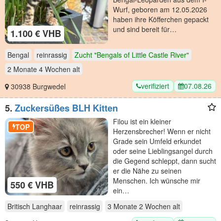
Wurf, geboren am 12.05.2026
haben ihre Köfferchen gepackt
und sind bereit für…
1.100 € VHB
Bengal
reinrassig
Zucht "Bengals of Little Castle River"
2 Monate 4 Wochen
alt
verifiziert
07.08.26
30938 Burgwedel
5.
Zuckersüßes BLH Kitten
Filou ist ein kleiner
TOP
Herzensbrecher! Wenn er nicht
Grade sein Umfeld erkundet
oder seine Lieblingsangel durch
die Gegend schleppt, dann sucht
er die Nähe zu seinen
Menschen. Ich wünsche mir
550 € VHB
ein…
Britisch Langhaar
reinrassig
3 Monate 2 Wochen
alt