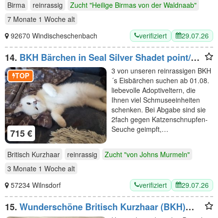
Birma
reinrassig
Zucht "Heilige Birmas von der Waldnaab"
7 Monate 1 Woche
alt
verifiziert
29.07.26
92670 Windischeschenbach
14.
BKH Bärchen in Seal Silver Shadet point/
Tabby Point +blaue Augen, Stammbaum, 2fach
3 von unseren reinrassigen BKH
geimpft
TOP
´s Eisbärchen suchen ab 01.08.
liebevolle Adoptiveltern, die
Ihnen viel Schmuseeinheiten
schenken. Bei Abgabe sind sie
2fach gegen Katzenschnupfen-
Seuche geimpft,…
715 €
Britisch Kurzhaar
reinrassig
Zucht "von Johns Murmeln"
3 Monate 1 Woche
alt
verifiziert
29.07.26
57234 Wilnsdorf
15.
Wunderschöne Britisch Kurzhaar (BKH)
Kitten suchen ein liebevolles zu Hause