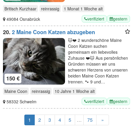
Britisch Kurzhaar
reinrassig
1 Monat 1 Woche
alt
verifiziert
gestern
49084 Osnabrück
20.
2 Maine Coon Katzen abzugeben
🐱❤️ 2 wunderschöne Maine
Coon Katzen suchen
gemeinsam ein liebevolles
Zuhause ❤️🐱 Aus persönlichen
Gründen müssen wir uns
schweren Herzens von unseren
beiden Maine Coon Katzen
150 €
trennen. 🐾 9 und…
Maine Coon
reinrassig
10 Jahre 1 Woche
alt
verifiziert
gestern
58332 Schwelm
1
2
3
4
5
…
75
»