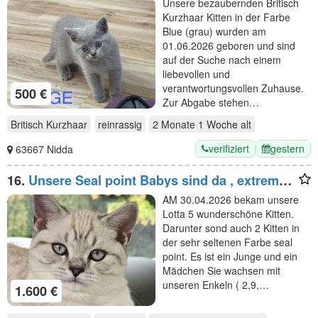
Unsere bezaubernden Britisch
Kurzhaar Kitten in der Farbe
Blue (grau) wurden am
01.06.2026 geboren und sind
auf der Suche nach einem
liebevollen und
verantwortungsvollen Zuhause.
500 €
Zur Abgabe stehen…
Britisch Kurzhaar
reinrassig
2 Monate 1 Woche
alt
verifiziert
gestern
63667 Nidda
16.
Unsere Seal point Babys sind da , extrem
selten Stammbaum,gechippt ,
AM 30.04.2026 bekam unsere
Gesundheitszeugnis
Lotta 5 wunderschöne Kitten.
Darunter sond auch 2 Kitten in
der sehr seltenen Farbe seal
point. Es ist ein Junge und ein
Mädchen Sie wachsen mit
unseren Enkeln ( 2,9,…
1.600 €