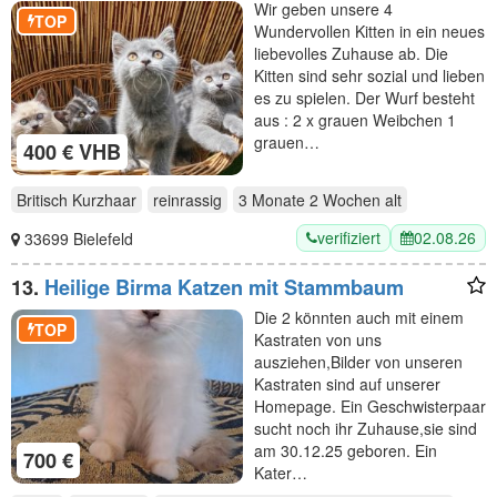
Wir geben unsere 4
TOP
Wundervollen Kitten in ein neues
liebevolles Zuhause ab. Die
Kitten sind sehr sozial und lieben
es zu spielen. Der Wurf besteht
aus : 2 x grauen Weibchen 1
grauen…
400 € VHB
Britisch Kurzhaar
reinrassig
3 Monate 2 Wochen
alt
verifiziert
02.08.26
33699 Bielefeld
13.
Heilige Birma Katzen mit Stammbaum
Die 2 könnten auch mit einem
TOP
Kastraten von uns
ausziehen,Bilder von unseren
Kastraten sind auf unserer
Homepage. Ein Geschwisterpaar
sucht noch ihr Zuhause,sie sind
am 30.12.25 geboren. Ein
700 €
Kater…