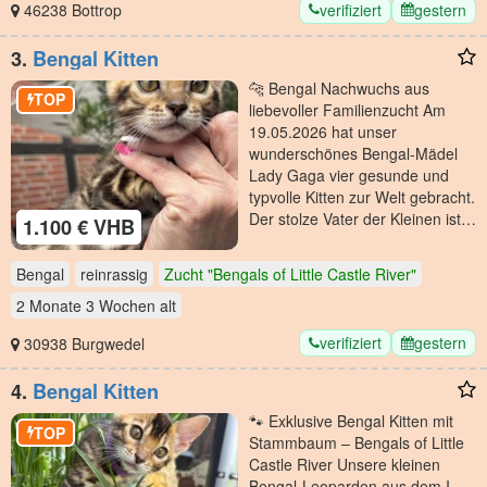
verifiziert
gestern
46238 Bottrop
3.
Bengal Kitten
🐆 Bengal Nachwuchs aus
TOP
liebevoller Familienzucht Am
19.05.2026 hat unser
wunderschönes Bengal-Mädel
Lady Gaga vier gesunde und
typvolle Kitten zur Welt gebracht.
Der stolze Vater der Kleinen ist…
1.100 € VHB
Bengal
reinrassig
Zucht "Bengals of Little Castle River"
2 Monate 3 Wochen
alt
verifiziert
gestern
30938 Burgwedel
4.
Bengal Kitten
🐾 Exklusive Bengal Kitten mit
TOP
Stammbaum – Bengals of Little
Castle River Unsere kleinen
Bengal-Leoparden aus dem I-