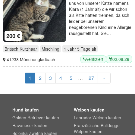
uns von unserer Katze namens
Kiara (1 Jahr alt) die wir schon
als Kitte hatten trennen, da sich
leider bei unserem
neugeborenen Kind eine Allergie
rausgestellt hat. Sie…
200 €
Britisch Kurzhaar
Mischling
1 Jahr 5 Tage
alt
verifiziert
02.08.26
41238 Mönchengladbach
1
2
3
4
5
…
27
»
Hund kaufen
Welpen kaufen
Golden Retriever kaufen
Labrador Welpen kaufen
Havaneser kaufen
Französische Bulldogge
Welpen kaufen
Bolonka Zwetna kaufen