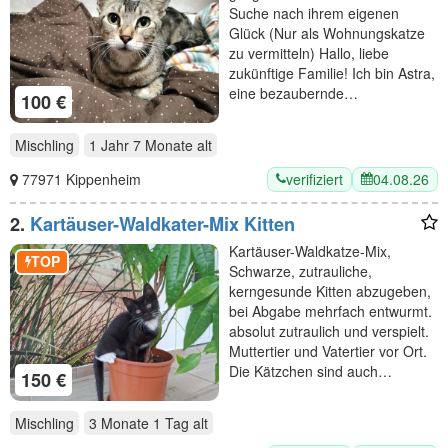
Suche nach ihrem eigenen
Glück (Nur als Wohnungskatze
zu vermitteln) Hallo, liebe
zukünftige Familie! Ich bin Astra,
eine bezaubernde…
100 €
Mischling
1 Jahr 7 Monate
alt
verifiziert
04.08.26
77971 Kippenheim
2.
Kartäuser-Waldkater-Mix Kitten
Kartäuser-Waldkatze-Mix,
TOP
Schwarze, zutrauliche,
kerngesunde Kitten abzugeben,
bei Abgabe mehrfach entwurmt.
absolut zutraulich und verspielt.
Muttertier und Vatertier vor Ort.
Die Kätzchen sind auch…
150 €
Mischling
3 Monate 1 Tag
alt