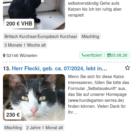
selbstverständig Gehe aufs
Katzen klo Ich bin ruhig aber
verspielt
200 € VHB
Britisch Kurzhaar/Europäisch Kurzhaar
Mischling
3 Monate 1 Woche
alt
verifiziert
03.08.26
52146 Würselen
13.
Herr Flecki, geb. ca. 07/2024, lebt in
GRIECHENLAND, auf einer privaten Pflegestelle
Wenn Sie sich für diese Katze
interessieren, füllen Sie bitte das
Formular „Selbstauskunft“ aus,
das Sie auf unserer Homepage
(www.hundegarten-serres.de)
finden können. Vielen Dank für
Ihr…
230 €
Mischling
2 Jahre 1 Monat
alt