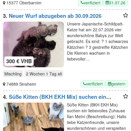
verifiziert
31.07.26
15377 Oberbarnim
3.
Neuer Wurf abzugeben ab 30.09.2026
Unsere Japanische-Schildpatt-
Katze hat am 22.07.2026 vier
wunderschöne Babys zur Welt
gebracht. Es sind: ? 1 schwarzes
Kätzchen ? 3 gestreifte Kätzchen
Die Kleinen wachsen in
liebevoller…
300 € VHB
Mischling
2 Wochen 1 Tag
alt
verifiziert
gestern
74889 Sinsheim
4.
Süße Kitten (BKH EKH Mix) suchen ein
liebevolles Zuhause
Süße Kitten (BKH EKH Mix)
suchen ein liebevolles Zuhause
İlan Metni (Beschreibung): Hallo
liebe Katzenfreunde, unsere
wunderschönen und verspielten