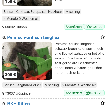
150 €
Britisch Kurzhaar/Europäisch Kurzhaar
Mischling
4 Monate 2 Wochen
alt
verifiziert
04.08.26
59602 Rüthen
8.
Persisch-britisch langhaar
Persisch-britisch langhaar
schwarz braun kater sucht noch
eine libe voll zuhause er hat eine
sehr schöne karakter und spielt
sehr gerne alle Geschwister
haben neue zuhause gefunden
nur er noch er ist…
300 €
Britisch Langhaar/Perser
Mischling
2 Monate 1 Woche
alt
verifiziert
04.08.26
73037 Göppingen
9.
BKH Kitten