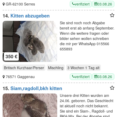
verifiziert
03.08.26
GR-62100 Serres
14.
Kitten abzugeben
Sie sind noch noch Abgabe
bereit erst ab anfang September.
Wenn die weitere fragen oder
bilder sehen wollen schreiben
die mir per WhatsApp 015566
655893
350 €
Britisch Kurzhaar/Perser
Mischling
3 Wochen 1 Tag
alt
verifiziert
03.08.26
76571 Gaggenau
15.
Siam,ragdoll,bkh kitten
Unsere drei Kitten wurden am
24.06. geboren. Das Geschlecht
ist aktuell noch nicht bekannt.
Sie sind ein Siam-, Ragdoll- und
BKH-Mix. Bei der Abgabe sind