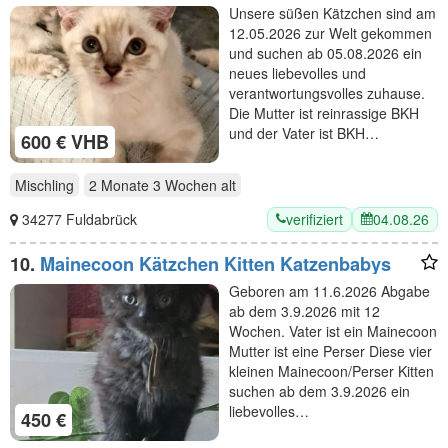
Unsere süßen Kätzchen sind am
12.05.2026 zur Welt gekommen
und suchen ab 05.08.2026 ein
neues liebevolles und
verantwortungsvolles zuhause.
Die Mutter ist reinrassige BKH
und der Vater ist BKH…
600 € VHB
Mischling
2 Monate 3 Wochen
alt
verifiziert
04.08.26
34277 Fuldabrück
10.
Mainecoon Kätzchen Kitten Katzenbabys
Geboren am 11.6.2026 Abgabe
ab dem 3.9.2026 mit 12
Wochen. Vater ist ein Mainecoon
Mutter ist eine Perser Diese vier
kleinen Mainecoon/Perser Kitten
suchen ab dem 3.9.2026 ein
liebevolles…
450 €