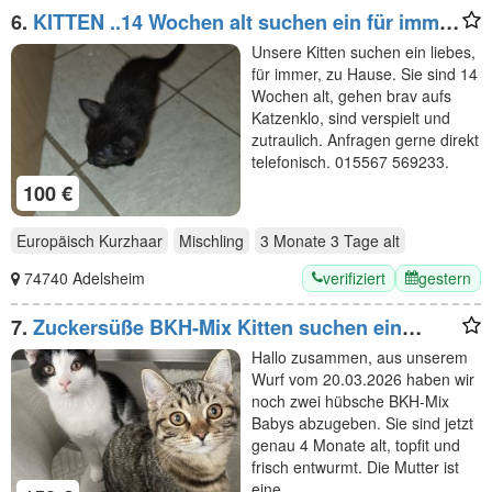
6.
KITTEN ..14 Wochen alt suchen ein für immer
zuhause
Unsere Kitten suchen ein liebes,
für immer, zu Hause. Sie sind 14
Wochen alt, gehen brav aufs
Katzenklo, sind verspielt und
zutraulich. Anfragen gerne direkt
telefonisch. 015567 569233.
100 €
Europäisch Kurzhaar
Mischling
3 Monate 3 Tage
alt
verifiziert
gestern
74740 Adelsheim
7.
Zuckersüße BKH-Mix Kitten suchen ein
liebevolles Zuhause!
Hallo zusammen, aus unserem
Wurf vom 20.03.2026 haben wir
noch zwei hübsche BKH-Mix
Babys abzugeben. Sie sind jetzt
genau 4 Monate alt, topfit und
frisch entwurmt. Die Mutter ist
eine…