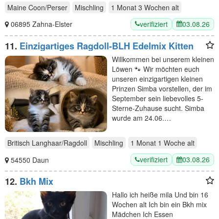
Maine Coon/Perser
Mischling
1 Monat 3 Wochen
alt
verifiziert
03.08.26
06895 Zahna-Elster
11.
Einzigartiges Ragdoll-BLH Edelmix Kitten
Willkommen bei unserem kleinen
Löwen 🐾 Wir möchten euch
unseren einzigartigen kleinen
Prinzen Simba vorstellen, der im
September sein liebevolles 5-
Sterne-Zuhause sucht. Simba
wurde am 24.06.…
Britisch Langhaar/Ragdoll
Mischling
1 Monat 1 Woche
alt
verifiziert
03.08.26
54550 Daun
12.
Bkh Mix
Hallo ich heiße mila Und bin 16
Wochen alt Ich bin ein Bkh mix
Mädchen Ich Essen