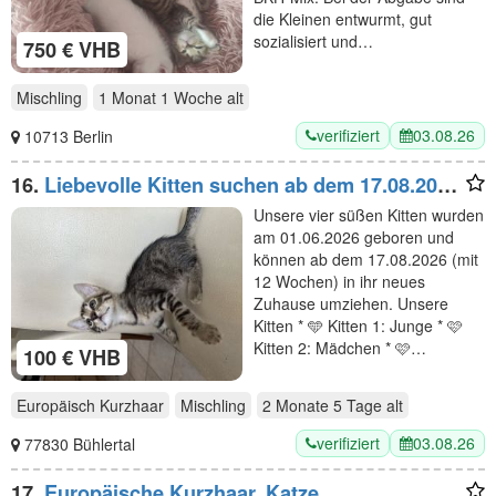
die Kleinen entwurmt, gut
sozialisiert und…
750 € VHB
Mischling
1 Monat 1 Woche
alt
verifiziert
03.08.26
10713 Berlin
16.
Liebevolle Kitten suchen ab dem 17.08.2026
ein neues Zuhause
Unsere vier süßen Kitten wurden
am 01.06.2026 geboren und
können ab dem 17.08.2026 (mit
12 Wochen) in ihr neues
Zuhause umziehen. Unsere
Kitten * 🩵 Kitten 1: Junge * 🩷
Kitten 2: Mädchen * 🩷…
100 € VHB
Europäisch Kurzhaar
Mischling
2 Monate 5 Tage
alt
verifiziert
03.08.26
77830 Bühlertal
17.
Europäische Kurzhaar, Katze