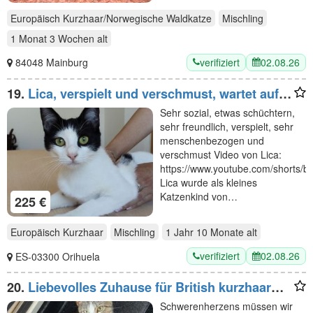
Europäisch Kurzhaar/Norwegische Waldkatze
Mischling
1 Monat 3 Wochen
alt
verifiziert
02.08.26
84048 Mainburg
19.
Lica, verspielt und verschmust, wartet auf
einen Kuschelplatz
Sehr sozial, etwas schüchtern,
sehr freundlich, verspielt, sehr
menschenbezogen und
verschmust Video von Lica:
https://www.youtube.com/shorts
Lica wurde als kleines
Katzenkind von…
225 €
Europäisch Kurzhaar
Mischling
1 Jahr 10 Monate
alt
verifiziert
02.08.26
ES-03300 Orihuela
20.
Liebevolles Zuhause für British kurzhaar
Kätzchen gesucht
Schwerenherzens müssen wir