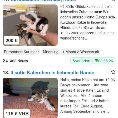
🐱 Süße Glückskatze sucht ein
liebevolles Zuhause 🏡❤️ Wir
geben unsere kleine Europäisch-
Kurzhaar-Katze in liebevolle
Hände ab. 🐾 Sie wurde am
10.06.2026 geboren und ist eine
wunderschöne…
200 €
Europäisch Kurzhaar
Mischling
1 Monat 3 Wochen
alt
verifiziert
02.08.26
41462 Neuss
18.
4 süße Katerchen in liebevolle Hände
Hallo, meine Katze hat am 12.06
Babys bekommen. Und zwar
sind es 4 süße Kater. Es sind
Waldkatzen Mix, 2 haben
mittellanges Fell und 2 haben
kurzes Fell. Ende August,
Anfang September sind sie…
115 € VHB