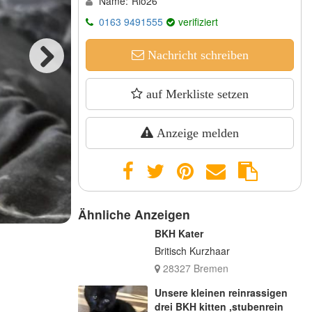
Name:
Rio26
0163 9491555
verifiziert
Nachricht schreiben
Next
auf Merkliste setzen
Anzeige melden
Ähnliche Anzeigen
BKH Kater
Britisch Kurzhaar
28327 Bremen
Unsere kleinen reinrassigen
drei BKH kitten ,stubenrein