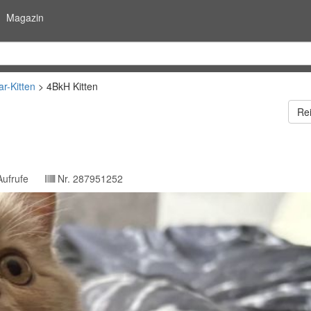
Magazin
ar-Kitten
4BkH Kitten
Re
ufrufe
Nr.
287951252