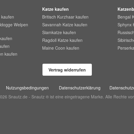
Katze kaufen
Katzenb
 kaufen
Britisch Kurzhaar kaufen
Bengal 
lldogge Welpen
Savannah Katze kaufen
Sphynx 
Siamkatze kaufen
Russisch
kaufen
Ragdoll Katze kaufen
Sibirisc
aufen
Maine Coon kaufen
Perserka
en kaufen
Vertrag widerrufen
Nutzungsbedingungen
Datenschutzerklärung
Datenschutze
026 Snautz.de - Snautz ® ist eine eingetragene Marke. Alle Rechte vor