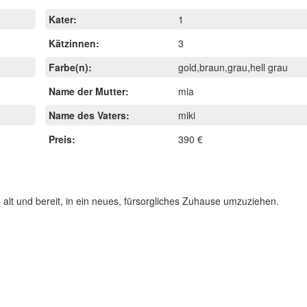
Kater:
1
Kätzinnen:
3
Farbe(n):
gold,braun,grau,hell grau
Name der Mutter:
mia
Name des Vaters:
miki
Preis:
390 €
 alt und bereit, in ein neues, fürsorgliches Zuhause umzuziehen.