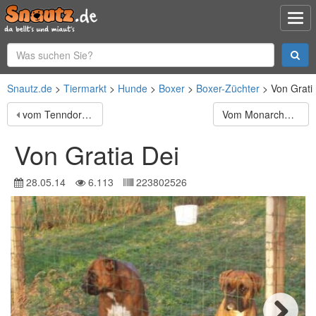
Snautz.de
Tiermarkt
Hunde
Boxer
Boxer-Züchter
Von Grati
vom Tenndorfer Reen
Vom Monarchenhügel
Von Gratia Dei
28.05.14
6.113
223802526