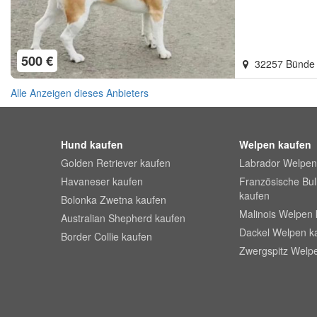
500 €
32257 Bünd
Alle Anzeigen dieses Anbieters
Hund kaufen
Welpen kaufen
Golden Retriever kaufen
Labrador Welpen
Havaneser kaufen
Französische Bu
kaufen
Bolonka Zwetna kaufen
Malinois Welpen 
Australian Shepherd kaufen
Dackel Welpen k
Border Collie kaufen
Zwergspitz Welp