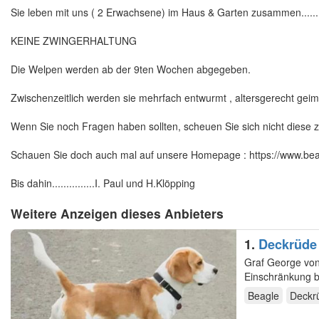
Sie leben mit uns ( 2 Erwachsene) im Haus & Garten zusammen......
KEINE ZWINGERHALTUNG
Die Welpen werden ab der 9ten Wochen abgegeben.
Zwischenzeitlich werden sie mehrfach entwurmt , altersgerecht geim
Wenn Sie noch Fragen haben sollten, scheuen Sie sich nicht diese zu ste
Schauen Sie doch auch mal auf unsere Homepage : https://www.bea
Bis dahin...............I. Paul und H.Klöpping
Weitere Anzeigen dieses Anbieters
1.
Graf George von der Westerengerheide
Einschränkung bestanden Wenn Sie für Ihre Hündin einen besonderen Deckrüden suchen - dann
steht…
Beagle
Deckr