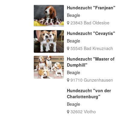
Hundezucht "Franjean"
Beagle
23843 Bad Oldesloe
Hundezucht "Cevaytis"
Beagle
55545 Bad Kreuznach
Hundezucht "Master of
Dumphill"
Beagle
91710 Gunzenhausen
Hundezucht "von der
Charlottenburg"
Beagle
32602 Vlotho