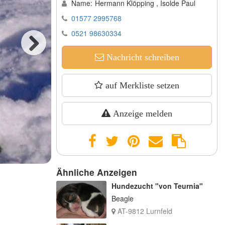
Name:
Hermann Klöpping , Isolde Paul
01577 2995768
0521 98630334
Nachricht schreiben
Next
auf Merkliste setzen
Anzeige melden
,, Inala von der Westerengerheide ,,
Nächster Wurf ist für's Frühjahr 2027 geplant 😊
Ähnliche Anzeigen
Hundezucht "von Teurnia"
Beagle
AT-9812 Lurnfeld