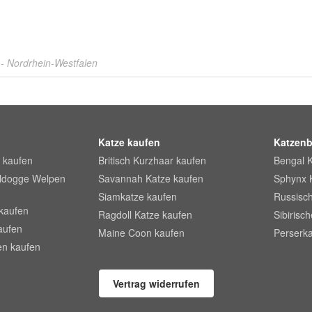
e
- Nordrhein-Westfalen
Katze kaufen
Katzenb
 kaufen
Britisch Kurzhaar kaufen
Bengal 
lldogge Welpen
Savannah Katze kaufen
Sphynx 
Siamkatze kaufen
Russisch
kaufen
Ragdoll Katze kaufen
Sibirisc
aufen
Maine Coon kaufen
Perserka
en kaufen
Vertrag widerrufen