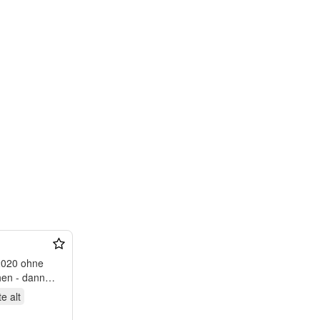
te
alt