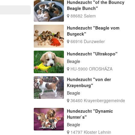
Hundezucht "of the Bouncy
Beagle Bunch"
88682 Salem
Hundezucht "Beagle vom
Burgeck"
66916 Dunzweiler
Hundezucht "Ultrakopo"
Beagle
HU-5900 OROSHÁZA
Hundezucht "von der
Krayenburg"
Beagle
36460 Krayenberggemeinde
Hundezucht "Dynamic
Hunter`s"
Beagle
14797 Kloster Lehnin