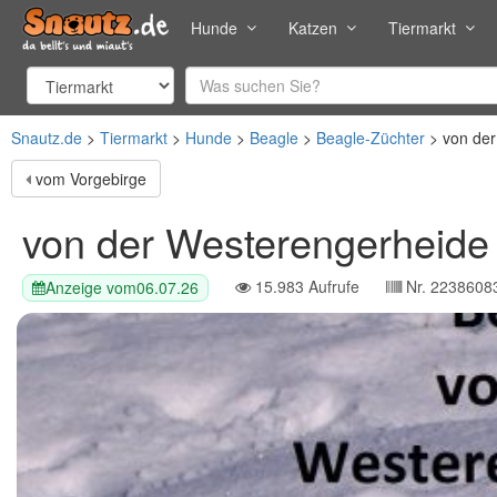
Hunde
Katzen
Tiermarkt
Snautz.de
Tiermarkt
Hunde
Beagle
Beagle-Züchter
von de
vom Vorgebirge
von der Westerengerheide
15.983
Aufrufe
Nr.
2238608
Anzeige vom
06.07.26