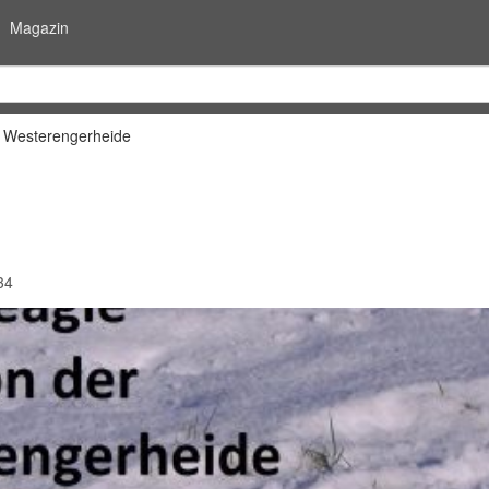
Magazin
r Westerengerheide
34