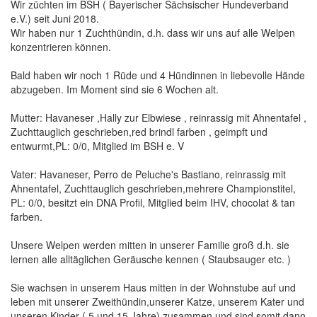
Wir züchten im BSH ( Bayerischer Sächsischer Hundeverband
e.V.) seit Juni 2018.
Wir haben nur 1 Zuchthündin, d.h. dass wir uns auf alle Welpen
konzentrieren können.
Bald haben wir noch 1 Rüde und 4 Hündinnen in liebevolle Hände
abzugeben. Im Moment sind sie 6 Wochen alt.
Mutter: Havaneser ,Hally zur Elbwiese , reinrassig mit Ahnentafel ,
Zuchttauglich geschrieben,red brindl farben , geimpft und
entwurmt,PL: 0/0, Mitglied im BSH e. V
Vater: Havaneser, Perro de Peluche's Bastiano, reinrassig mit
Ahnentafel, Zuchttauglich geschrieben,mehrere Championstitel,
PL: 0/0, besitzt ein DNA Profil, Mitglied beim IHV, chocolat & tan
farben.
Unsere Welpen werden mitten in unserer Familie groß d.h. sie
lernen alle alltäglichen Geräusche kennen ( Staubsauger etc. )
Sie wachsen in unserem Haus mitten in der Wohnstube auf und
leben mit unserer Zweithündin,unserer Katze, unserem Kater und
unseren Kinder ( 5 und 15 Jahre) zusammen und sind somit dann