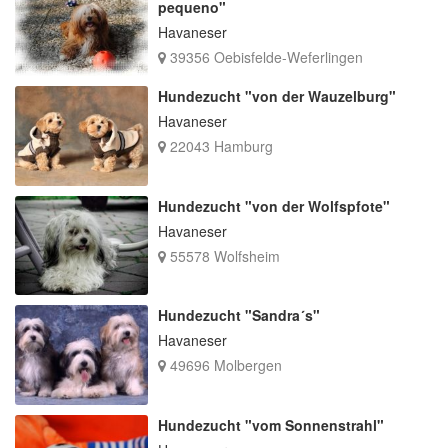
pequeno"
Havaneser
39356 Oebisfelde-Weferlingen
Hundezucht "von der Wauzelburg"
Havaneser
22043 Hamburg
Hundezucht "von der Wolfspfote"
Havaneser
55578 Wolfsheim
Hundezucht "Sandra´s"
Havaneser
49696 Molbergen
Hundezucht "vom Sonnenstrahl"