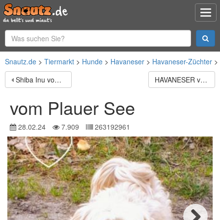
Snautz.de
Tiermarkt
Hunde
Havaneser
Havaneser-Züchter
Shiba Inu von Bad Waldsee
HAVANESER vom DREI - LÄNDER - ECK
vom Plauer See
28.02.24
7.909
263192961