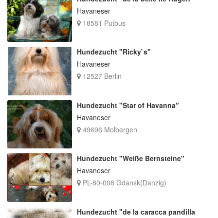
Havaneser
18581 Putbus
Hundezucht "Ricky`s"
Havaneser
12527 Berlin
Hundezucht "Star of Havanna"
Havaneser
49696 Molbergen
Hundezucht "Weiße Bernsteine"
Havaneser
PL-80-008 Gdansk(Danzig)
Hundezucht "de la caracca pandilla