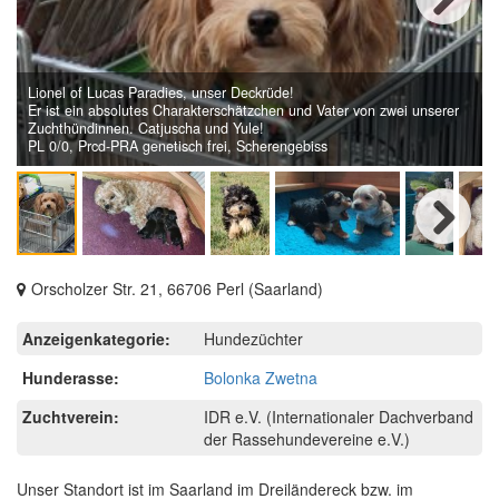
Next
Lionel of Lucas Paradies, unser Deckrüde!
Er ist ein absolutes Charakterschätzchen und Vater von zwei unserer
Zuchthündinnen. Catjuscha und Yule!
PL 0/0, Prcd-PRA genetisch frei, Scherengebiss
Next
Orscholzer Str. 21, 66706 Perl (Saarland)
Anzeigenkategorie:
Hundezüchter
Hunderasse:
Bolonka Zwetna
Zuchtverein:
IDR e.V. (Internationaler Dachverband
der Rassehundevereine e.V.)
Unser Standort ist im Saarland im Dreiländereck bzw. im