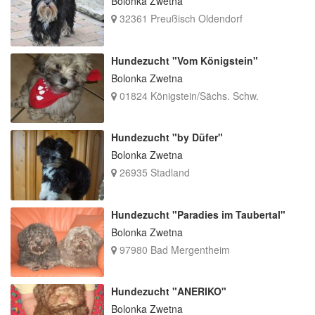
Bolonka Zwetna
32361 Preußisch Oldendorf
Hundezucht "Vom Königstein"
Bolonka Zwetna
01824 Königstein/Sächs. Schw.
Hundezucht "by Düfer"
Bolonka Zwetna
26935 Stadland
Hundezucht "Paradies im Taubertal"
Bolonka Zwetna
97980 Bad Mergentheim
Hundezucht "ANERIKO"
Bolonka Zwetna