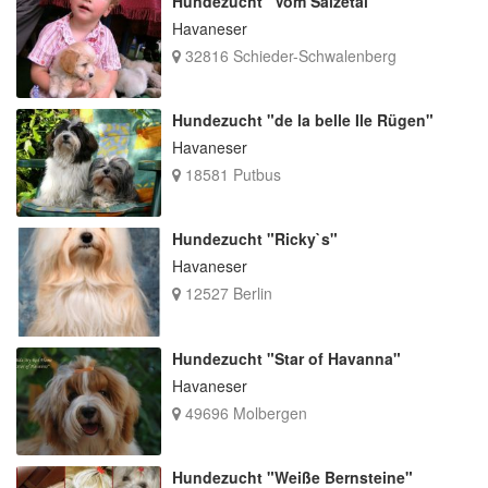
Hundezucht "Vom Salzetal"
Havaneser
32816 Schieder-Schwalenberg
Hundezucht "de la belle Ile Rügen"
Havaneser
18581 Putbus
Hundezucht "Ricky`s"
Havaneser
12527 Berlin
Hundezucht "Star of Havanna"
Havaneser
49696 Molbergen
Hundezucht "Weiße Bernsteine"