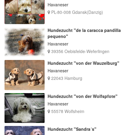
Havaneser
PL-80-008 Gdansk(Danzig)
Hundezucht "de la caracca pandilla
pequeno"
Havaneser
39356 Oebisfelde-Weferlingen
Hundezucht "von der Wauzelburg"
Havaneser
22043 Hamburg
Hundezucht "von der Wolfspfote"
Havaneser
55578 Wolfsheim
Hundezucht "Sandra´s"