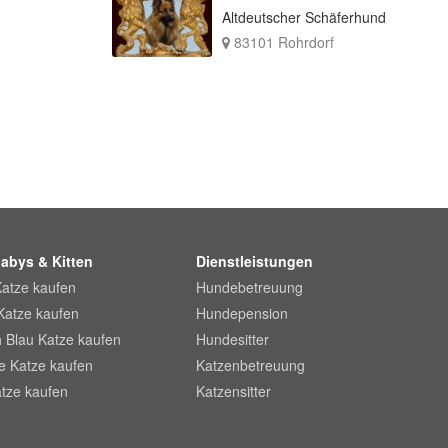
Altdeutscher Schäferhund
83101 Rohrdorf
abys & Kitten
Dienstleistungen
Katze kaufen
Hundebetreuung
Katze kaufen
Hundepension
 Blau Katze kaufen
Hundesitter
he Katze kaufen
Katzenbetreuung
tze kaufen
Katzensitter