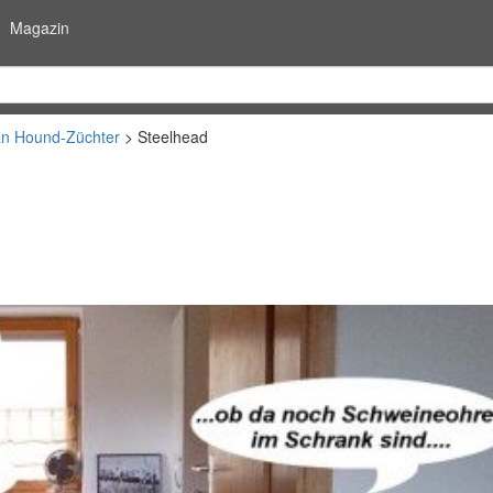
Magazin
an Hound-Züchter
Steelhead