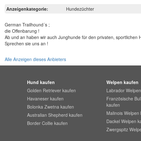
Anzeigenkategorie:
Hundezüchter
German Trailhound´s ;
die Offenbarung !
Ab und an haben wir auch Junghunde für den privaten, sportlichen
Sprechen sie uns an !
Alle Anzeigen dieses Anbieters
Hund kaufen
Welpen kaufen
Golden Retriever kaufen
Labrador Welpen
Havaneser kaufen
Französische Bu
kaufen
Bolonka Zwetna kaufen
Malinois Welpen 
Australian Shepherd kaufen
Dackel Welpen k
Border Collie kaufen
Zwergspitz Welp