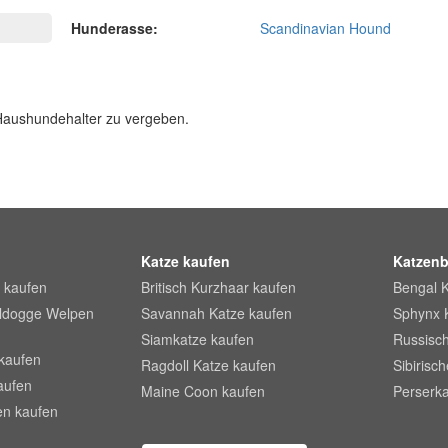
Hunderasse:
Scandinavian Hound
 Haushundehalter zu vergeben.
Katze kaufen
Katzenb
 kaufen
Britisch Kurzhaar kaufen
Bengal 
lldogge Welpen
Savannah Katze kaufen
Sphynx 
Siamkatze kaufen
Russisch
kaufen
Ragdoll Katze kaufen
Sibirisc
aufen
Maine Coon kaufen
Perserka
en kaufen