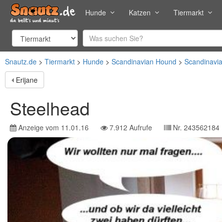
Hunde
Katzen
Tiermarkt
Snautz.de
Tiermarkt
Hunde
Scandinavian Hound
Scandinavi
Erijane
Steelhead
Anzeige vom
11.01.16
7.912
Aufrufe
Nr.
243562184