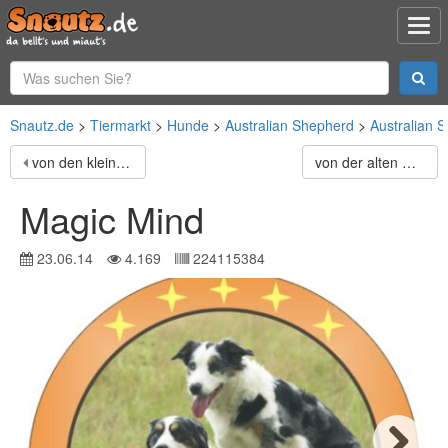
Snautz.de
Tiermarkt
Hunde
Australian Shepherd
Australian 
von den kleinen Schneeloewen
von der alten Waldmühle
Magic Mind
23.06.14
4.169
224115384