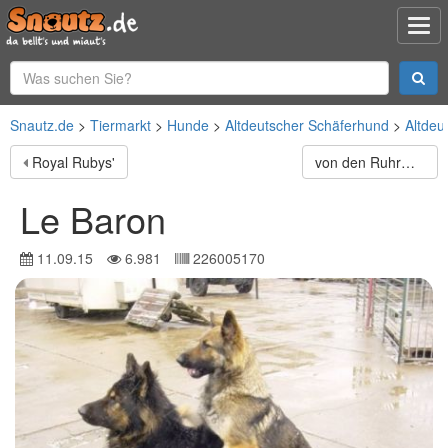
Snautz.de
Tiermarkt
Hunde
Altdeutscher Schäferhund
Altdeu
Royal Rubys'
von den Ruhrwiesen
Le Baron
11.09.15
6.981
226005170