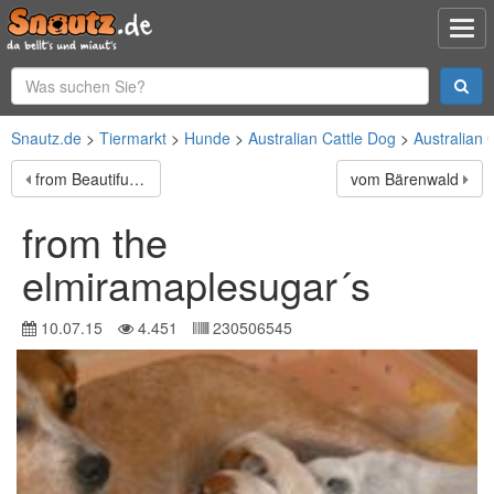
Snautz.de
Tiermarkt
Hunde
Australian Cattle Dog
Australian 
from Beautiful Mind
vom Bärenwald
from the
elmiramaplesugar´s
10.07.15
4.451
230506545