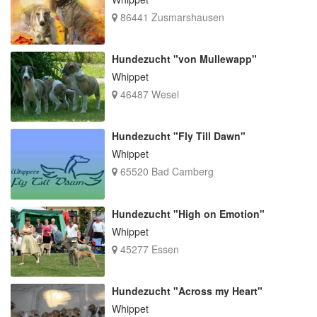
86441 Zusmarshausen
Hundezucht "von Mullewapp"
Whippet
46487 Wesel
Hundezucht "Fly Till Dawn"
Whippet
65520 Bad Camberg
Hundezucht "High on Emotion"
Whippet
45277 Essen
Hundezucht "Across my Heart"
Whippet