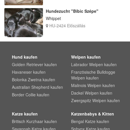
Hundezucht "Bíbic Szépe"
Whippet
HU-2424 Előszállás
Hund kaufen
Welpen kaufen
Golden Retriever kaufen
Labrador Welpen kaufen
Havaneser kaufen
Französische Bulldogge
Welpen kaufen
Bolonka Zwetna kaufen
Malinois Welpen kaufen
Australian Shepherd kaufen
Dackel Welpen kaufen
Border Collie kaufen
Zwergspitz Welpen kaufen
Katze kaufen
Katzenbabys & Kitten
Britisch Kurzhaar kaufen
Bengal Katze kaufen
Savannah Katze kaufen
Sphynx Katze kaufen