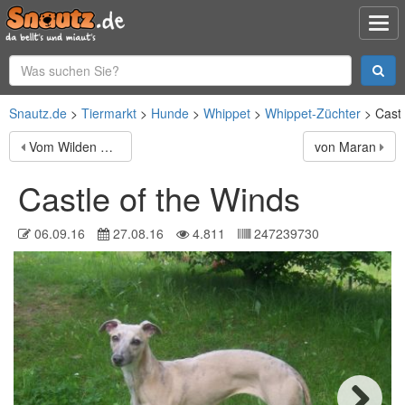
Snautz.de
Tiermarkt
Hunde
Whippet
Whippet-Züchter
Castl
Vom Wilden Süden
von Maran
Castle of the Winds
06.09.16
27.08.16
4.811
247239730