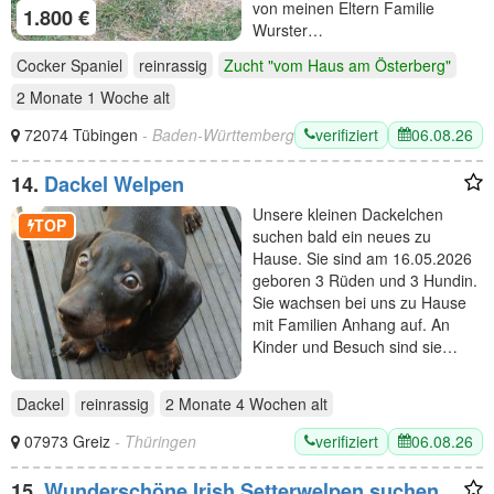
von meinen Eltern Familie
1.800 €
Wurster…
Cocker Spaniel
reinrassig
Zucht "vom Haus am Österberg"
2 Monate 1 Woche
alt
verifiziert
06.08.26
72074 Tübingen
- Baden-Württemberg
14.
Dackel Welpen
Unsere kleinen Dackelchen
TOP
suchen bald ein neues zu
Hause. Sie sind am 16.05.2026
geboren 3 Rüden und 3 Hundin.
Sie wachsen bei uns zu Hause
mit Familien Anhang auf. An
Kinder und Besuch sind sie…
Dackel
reinrassig
2 Monate 4 Wochen
alt
verifiziert
06.08.26
07973 Greiz
- Thüringen
15.
Wunderschöne Irish Setterwelpen suchen