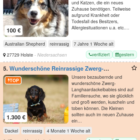
und Katzen, die ein neues
Zuhause benötigen. Teilweise
aufgrund Krankheit oder
Todesfall des Besitzers,
Allergiesituationen u.a. etc.…
100 €
Australian Shepherd
reinrassig
7 Jahre 1 Woche
alt
verifiziert
gestern
27729 Holste
- Niedersachsen
5.
Wunderschöne Reinrassige Zwerg-
Langhaardackel Welpen auf Familiensuche
Unsere bezaubernde und
TOP
wunderschöne Zwerg-
Langhaardackelbabies sind auf
Familiensuche, wo sie glücklich
und groß werden, kuscheln und
toben können. Die Kleinen
sollten auch im neuen Zuhause
1.300 €
ein…
Dackel
reinrassig
4 Monate 1 Woche
alt