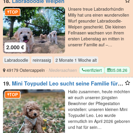
18.
Labradoodle Welpen
Unsere treue Labradorhündin
TOP
Milly hat uns einen wundervollen
Wurf gesunder Labradoodle-
Welpen geschenkt. Die kleinen
Fellnasen wachsen von ihrem
ersten Lebenstag an mitten in
unserer Familie auf –…
2.000 €
Labradoodle
reinrassig
2 Monate 1 Woche
alt
verifiziert
05.08.26
49179 Ostercappeln
- Niedersachsen
19.
Mini Toypudel Leo sucht seine Familie fürs
Leben
Hallo zusammen, heute möchten
TOP
wir euch unseren jüngsten
Bewohner der Pflegestation
vorstellen: unseren kleinen Mini
Toypudel Leo. Leo wurde
vermutlich im April 2026 geboren
und hat für sein…