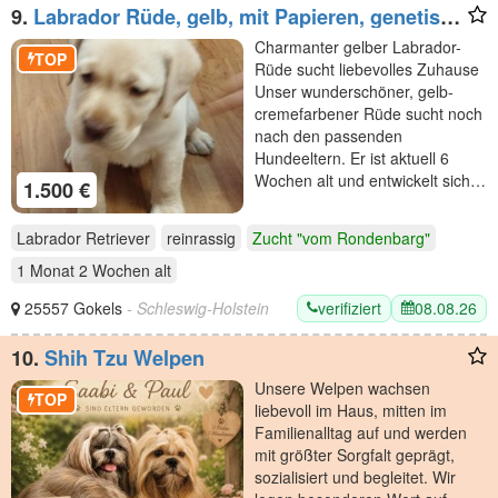
9.
Labrador Rüde, gelb, mit Papieren, genetisch
getestet
Charmanter gelber Labrador-
TOP
Rüde sucht liebevolles Zuhause
Unser wunderschöner, gelb-
cremefarbener Rüde sucht noch
nach den passenden
Hundeeltern. Er ist aktuell 6
Wochen alt und entwickelt sich…
1.500 €
Labrador Retriever
reinrassig
Zucht "vom Rondenbarg"
1 Monat 2 Wochen
alt
verifiziert
08.08.26
25557 Gokels
- Schleswig-Holstein
10.
Shih Tzu Welpen
Unsere Welpen wachsen
TOP
liebevoll im Haus, mitten im
Familienalltag auf und werden
mit größter Sorgfalt geprägt,
sozialisiert und begleitet. Wir