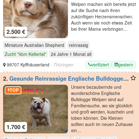
Welpen machen sich bereits jetzt
auf die Suche nach ihren
zukünftigen Herzensmenschen.
Auch wenn sie noch etwas Zeit
bei ihrer Mama verbringen…
2.500 €
Miniature Australian Shepherd
reinrassig
Zucht "Vom Keltertal"
24 Jahre 1 Monat
alt
verifiziert
gestern
99707 Kyffhäuserland
- Thüringen
2.
Gesunde Reinrassige Englische Bulldogge
Welpen
Unsere bezaubernde und
TOP
wunderschöne Englische
Bulldogge Welpen sind auf
Familiensuche, wo sie glücklich
und groß werden, kuscheln und
toben können. Die Kleinen
sollten auch im neuen Zuhause
1.700 €
ein…