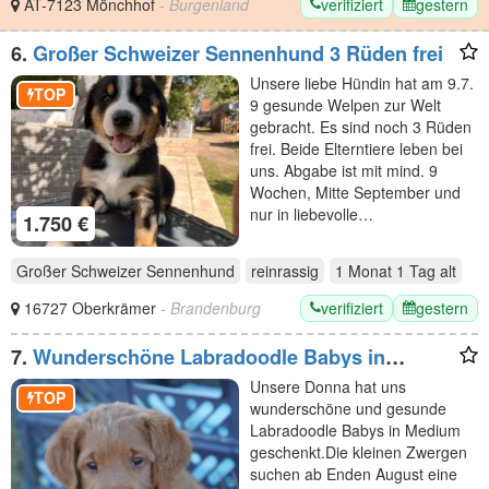
verifiziert
gestern
AT-7123 Mönchhof
- Burgenland
6.
Großer Schweizer Sennenhund 3 Rüden frei
Unsere liebe Hündin hat am 9.7.
TOP
9 gesunde Welpen zur Welt
gebracht. Es sind noch 3 Rüden
frei. Beide Elterntiere leben bei
uns. Abgabe ist mit mind. 9
Wochen, Mitte September und
nur in liebevolle…
1.750 €
Großer Schweizer Sennenhund
reinrassig
1 Monat 1 Tag
alt
verifiziert
gestern
16727 Oberkrämer
- Brandenburg
7.
Wunderschöne Labradoodle Babys in
Medium mit Papiere?
Unsere Donna hat uns
TOP
wunderschöne und gesunde
Labradoodle Babys in Medium
geschenkt.Die kleinen Zwergen
suchen ab Enden August eine