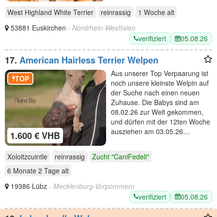
West Highland White Terrier
reinrassig
1 Woche
alt
53881 Euskirchen
- Nordrhein-Westfalen
verifiziert
05.08.26
17.
American Hairless Terrier Welpen
Aus unserer Top Verpaarung ist
TOP
noch unsere kleinste Welpin auf
der Suche nach einen neuen
Zuhause. Die Babys sind am
08.02.26 zur Welt gekommen,
und dürfen mit der 12ten Woche
ausziehen am 03.05.26…
1.600 € VHB
Xoloitzcuintle
reinrassig
Zucht "CaniFedeli"
6 Monate 2 Tage
alt
19386 Lübz
- Mecklenburg-Vorpommern
verifiziert
05.08.26