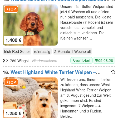
liebevolle Plätze
Unsere Irish Setter Welpen sind
TOP
jetzt 9 Wochen alt und dürfen
nun bald ausziehen. Die kleine
Rasselbande (7 Rüden) ist sehr
verschmust, verspielt und
einfach zum verlieben. Die
Kleinen wachsen…
1.400 €
Irish Red Setter
reinrassig
2 Monate 1 Woche
alt
verifiziert
05.08.26
21789 Wingst
- Niedersachsen
16.
West Highland White Terrier Welpen –
Einmaliger Wurf erwartet
Wir freuen uns, Ihnen mitteilen
TOP
zu können, dass unsere West
Highland White Terrier Welpen
am 3. August gesund zur Welt
gekommen sind. Es sind
insgesamt 7 Welpen – 4
Hündinnen und 3 Rüden.
1.250 €
Beide…