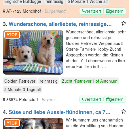
Englische Bulldogge
reinrassig
5 Monate 1 Woche
alt
verifiziert
gestern
AT-7123 Mönchhof
- Burgenland
3.
Wunderschöne, allerliebste, reinrassige
Golden Retriever
Wunderschöne, allerliebste, sehr
TOP
gesunde und reinrassige
Golden-Retriever-Welpen aus 5-
Sterne-Familien-Hobby-Zucht!
Abgegeben werden die Kleinen
ab der 10. Lebenswoche an ihre
neue Familien in ihr…
Golden Retriever
reinrassig
Zucht "Retriever Hof Antonius"
2 Monate 3 Tage
alt
verifiziert
gestern
86574 Petersdorf
- Bayern
4.
Süse und liebe Aussie-Hündinnen, ca 7
Jahre, in liebe Hände abzugeben.
Wir kümmern uns ehrenamtlich
TOP
um die Vermittlung von Hunden