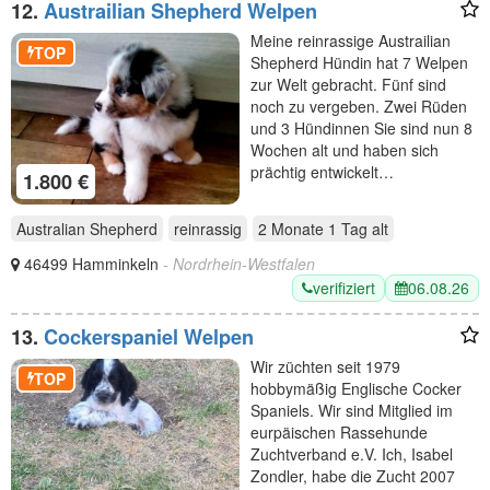
12.
Austrailian Shepherd Welpen
Meine reinrassige Austrailian
TOP
Shepherd Hündin hat 7 Welpen
zur Welt gebracht. Fünf sind
noch zu vergeben. Zwei Rüden
und 3 Hündinnen Sie sind nun 8
Wochen alt und haben sich
prächtig entwickelt…
1.800 €
Australian Shepherd
reinrassig
2 Monate 1 Tag
alt
46499 Hamminkeln
- Nordrhein-Westfalen
verifiziert
06.08.26
13.
Cockerspaniel Welpen
Wir züchten seit 1979
TOP
hobbymäßig Englische Cocker
Spaniels. Wir sind Mitglied im
eurpäischen Rassehunde
Zuchtverband e.V. Ich, Isabel
Zondler, habe die Zucht 2007