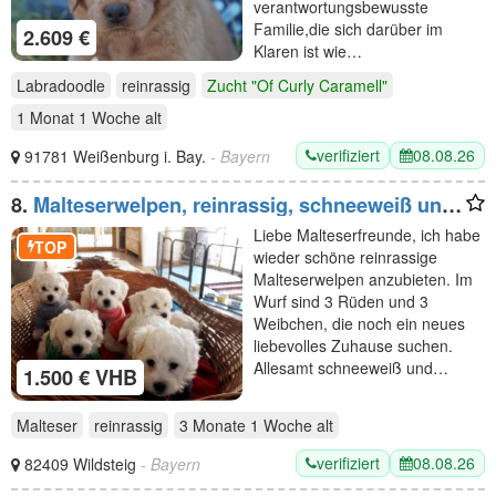
verantwortungsbewusste
Familie,die sich darüber im
2.609 €
Klaren ist wie…
Labradoodle
reinrassig
Zucht "Of Curly Caramell"
1 Monat 1 Woche
alt
verifiziert
08.08.26
91781 Weißenburg i. Bay.
- Bayern
8.
Malteserwelpen, reinrassig, schneeweiß und
zuckersüß
Liebe Malteserfreunde, ich habe
TOP
wieder schöne reinrassige
Malteserwelpen anzubieten. Im
Wurf sind 3 Rüden und 3
Weibchen, die noch ein neues
liebevolles Zuhause suchen.
Allesamt schneeweiß und…
1.500 € VHB
Malteser
reinrassig
3 Monate 1 Woche
alt
verifiziert
08.08.26
82409 Wildsteig
- Bayern