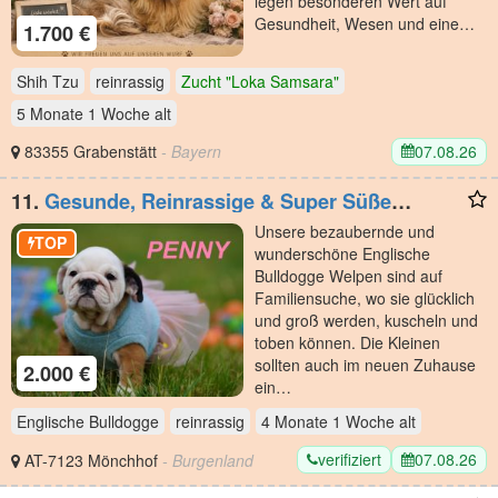
legen besonderen Wert auf
Gesundheit, Wesen und eine…
1.700 €
Shih Tzu
reinrassig
Zucht "Loka Samsara"
5 Monate 1 Woche
alt
07.08.26
83355 Grabenstätt
- Bayern
11.
Gesunde, Reinrassige & Super Süße
Englische Bulldogge Welpen
Unsere bezaubernde und
TOP
wunderschöne Englische
Bulldogge Welpen sind auf
Familiensuche, wo sie glücklich
und groß werden, kuscheln und
toben können. Die Kleinen
sollten auch im neuen Zuhause
2.000 €
ein…
Englische Bulldogge
reinrassig
4 Monate 1 Woche
alt
verifiziert
07.08.26
AT-7123 Mönchhof
- Burgenland