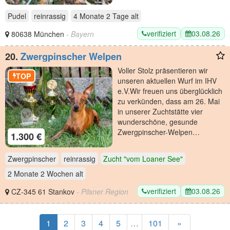
Pudel
reinrassig
4 Monate 2 Tage
alt
verifiziert
03.08.26
80638 München
- Bayern
20.
Zwergpinscher Welpen
​Voller Stolz präsentieren wir
TOP
unseren aktuellen Wurf im IHV
e.V. ​Wir freuen uns überglücklich
zu verkünden, dass am 26. Mai
in unserer Zuchtstätte vier
wunderschöne, gesunde
Zwergpinscher-Welpen…
1.300 €
Zwergpinscher
reinrassig
Zucht "vom Loaner See"
2 Monate 2 Wochen
alt
verifiziert
03.08.26
CZ-345 61 Stankov
- Pilsner Region
1
2
3
4
5
…
101
»