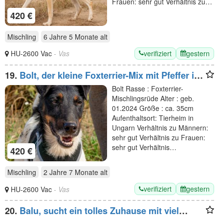
Frauen: sehr gut Verhältnis zu…
420 €
Mischling
6 Jahre 5 Monate
alt
verifiziert
gestern
HU-2600 Vac
- Vas
19.
Bolt, der kleine Foxterrier-Mix mit Pfeffer im
Hintern
Bolt Rasse : Foxterrier-
Mischlingsrüde Alter : geb.
01.2024 Größe : ca. 35cm
Aufenthaltsort: Tierheim in
Ungarn Verhältnis zu Männern:
sehr gut Verhältnis zu Frauen:
sehr gut Verhältnis…
420 €
Mischling
2 Jahre 7 Monate
alt
verifiziert
gestern
HU-2600 Vac
- Vas
20.
Balu, sucht ein tolles Zuhause mit viel