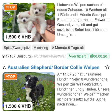
Rüge und Hündin 10 Woche alt
Liebevolle Welpen suchen ein
TOP
neues Zuhause. 10 Wochen alt
1 Rüde und 1 Hündin Gechippt
Erste Impfung erhalten Entwurmt
Gesund, verspielt und gut
sozialisiert Sofort bereit für den
Umzug in…
1.500 € VHB
Spitz/Zwergspitz
Mischling
2 Monate 5 Tage
alt
verifiziert
06.08.26
47167 Duisburg
- Nordrhein-Westfalen
7.
Australien Shepherd/ Border Collie Welpen
Am14.07.26 hat uns unsere
TOP
Hündin " Nele" 8 wunderschöne
Welpen zur Welt gebracht. 5
Hündinnen und 3 Rüden. Unsere
wunderschönen Welpen machen
sich bereits jetzt auf die Suche
nach ihren…
1.500 € VHB