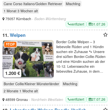
Cane Corso Italiano/Golden Retriever
Mischling
1 Monat 3 Wochen
alt
75057 Kürnbach
- Baden-Württemberg
verifiziert
31.07.26
11.
Welpen
Border Collie Welpen – 3
TOP
liebevolle Rüden und 1 Hündin
suchen ein Zuhause 🐾 Unsere
drei süßen Border-Collie-Rüden
und eine Hündin suchen ab der
10-12. Lebenswoche ein
liebevolles Zuhause, in dem…
1.200 €
Border Collie/Kleiner Münsterländer
Mischling
2 Monate 1 Woche
alt
verifiziert
27.07.26
48599 Gronau
- Nordrhein-Westfalen