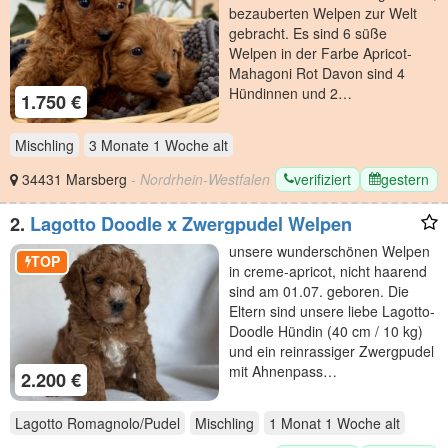
bezauberten Welpen zur Welt
gebracht. Es sind 6 süße
Welpen in der Farbe Apricot-
Mahagoni Rot Davon sind 4
Hündinnen und 2…
1.750 €
Mischling
3 Monate 1 Woche
alt
verifiziert
gestern
34431 Marsberg
- Nordrhein-Westfalen
2.
Lagotto Doodle x Zwergpudel Welpen
unsere wunderschönen Welpen
TOP
in creme-apricot, nicht haarend
sind am 01.07. geboren. Die
Eltern sind unsere liebe Lagotto-
Doodle Hündin (40 cm / 10 kg)
und ein reinrassiger Zwergpudel
mit Ahnenpass…
2.200 €
Lagotto Romagnolo/Pudel
Mischling
1 Monat 1 Woche
alt