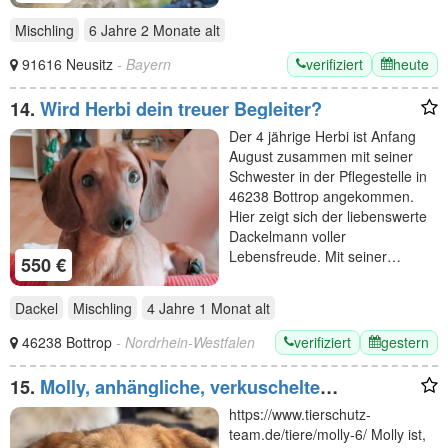
Mischling
6 Jahre 2 Monate
alt
verifiziert
heute
91616 Neusitz
- Bayern
14.
Wird Herbi dein treuer Begleiter?
Der 4 jährige Herbi ist Anfang
August zusammen mit seiner
Schwester in der Pflegestelle in
46238 Bottrop angekommen.
Hier zeigt sich der liebenswerte
Dackelmann voller
Lebensfreude. Mit seiner…
550 €
Dackel
Mischling
4 Jahre 1 Monat
alt
verifiziert
gestern
46238 Bottrop
- Nordrhein-Westfalen
15.
Molly, anhängliche, verkuschelte
Junghündin sucht ein fürsorgliches Zuhause,
https://www.tierschutz-
6M, 35cm
team.de/tiere/molly-6/ Molly ist,