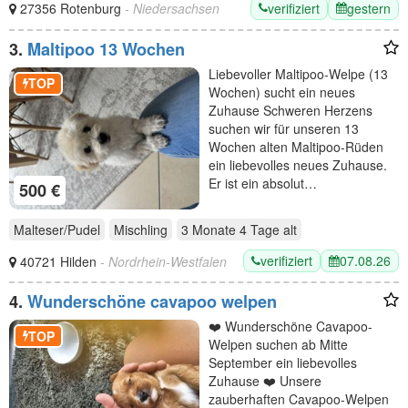
verifiziert
gestern
27356 Rotenburg
- Niedersachsen
3.
Maltipoo 13 Wochen
Liebevoller Maltipoo-Welpe (13
TOP
Wochen) sucht ein neues
Zuhause Schweren Herzens
suchen wir für unseren 13
Wochen alten Maltipoo-Rüden
ein liebevolles neues Zuhause.
Er ist ein absolut…
500 €
Malteser/Pudel
Mischling
3 Monate 4 Tage
alt
verifiziert
07.08.26
40721 Hilden
- Nordrhein-Westfalen
4.
Wunderschöne cavapoo welpen
❤️ Wunderschöne Cavapoo-
TOP
Welpen suchen ab Mitte
September ein liebevolles
Zuhause ❤️ Unsere
zauberhaften Cavapoo-Welpen