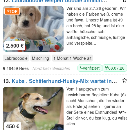
12.
Labradoodle Welpen Doodle ähnlich
Goldendoodle F1 Medium - erfahrene liebevolle
Wir sind am 2.7.26 geboren. Wir
Familienaufzucht
TOP
haben die Farben weiß, creme
und fawn. Unsere Mama ist 49
cm hoch, hat 28 kg und ist eine
weiße, hübsche, sehr
anhängliche, schmusige, lustige
und verspielte…
2.500 €
Labradoodle
Mischling
1 Monat 1 Woche
alt
verifiziert
06.07.26
46459 Rees
- Nordrhein-Westfalen
13.
Kuba . Schäferhund-Husky-Mix wartet in
91616 Neusitz auf seine Menschen
Vom Hauptgewinn zum
unsichtbaren Begleiter: Kuba (6)
sucht Menschen, die ihn wieder
als Erste(s) sehen – gerne an
der Seite eines Ersthundes! 💔🐾 ​
Stell dir vor, du bist klug, du willst
alles…
450 €