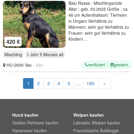
Aktivität
Balu Rasse : Mischlingsrüde
Alter : geb. 03.2025 Größe : ca.
46 cm Aufenthaltsort: Tierheim
in Ungarn Verhältnis zu
Männern: sehr gut Verhältnis zu
Frauen: sehr gut Verhältnis zu
Kindern…
420 €
Mischling
1 Jahr 5 Monate
alt
verifiziert
gestern
HU-2600 Vac
- Vas
1
2
3
4
5
…
185
»
Hund kaufen
Welpen kaufen
Golden Retriever kaufen
Labrador Welpen kaufen
Havaneser kaufen
Französische Bulldogge