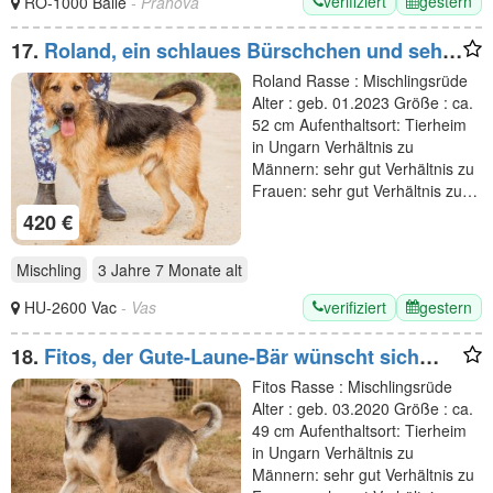
verifiziert
gestern
RO-1000 Baile
- Prahova
17.
Roland, ein schlaues Bürschchen und sehr
aktiv
Roland Rasse : Mischlingsrüde
Alter : geb. 01.2023 Größe : ca.
52 cm Aufenthaltsort: Tierheim
in Ungarn Verhältnis zu
Männern: sehr gut Verhältnis zu
Frauen: sehr gut Verhältnis zu…
420 €
Mischling
3 Jahre 7 Monate
alt
verifiziert
gestern
HU-2600 Vac
- Vas
18.
Fitos, der Gute-Laune-Bär wünscht sich
eine aktive Familie
Fitos Rasse : Mischlingsrüde
Alter : geb. 03.2020 Größe : ca.
49 cm Aufenthaltsort: Tierheim
in Ungarn Verhältnis zu
Männern: sehr gut Verhältnis zu