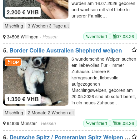
wurden am 16.07.2026 geboren
und wachsen mit viel Liebe in
2.200 € VHB
unserer Familie…
Mischling
3 Wochen 3 Tage
alt
verifiziert
07.08.26
34508 Willingen
- Hessen
5.
Border Collie Australien Shepherd welpen
6 wunderschöne Welpen suchen
TOP
ein liebevolles Für - immer
Zuhause. Unsere 6
kerngesunde, liebevolle
aufgezogenen
Mischlingswelpen, geboren am
20.05.2026 sind ab sofort bereit,
1.350 € VHB
in ein neues Zuhause…
Mischling
2 Monate 2 Wochen
alt
verifiziert
06.08.26
64839 Münster
- Hessen
6.
Deutsche Spitz / Pomeranian Spitz Welpen -