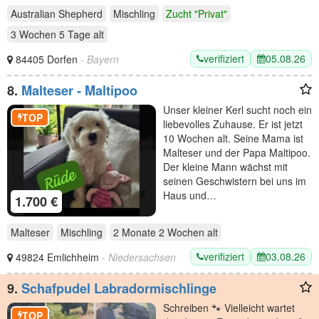
Australian Shepherd
Mischling
Zucht "Privat"
3 Wochen 5 Tage
alt
verifiziert
05.08.26
84405 Dorfen
- Bayern
8.
Malteser - Maltipoo
Unser kleiner Kerl sucht noch ein
TOP
liebevolles Zuhause. Er ist jetzt
10 Wochen alt. Seine Mama ist
Malteser und der Papa Maltipoo.
Der kleine Mann wächst mit
seinen Geschwistern bei uns im
Haus und…
1.700 €
Malteser
Mischling
2 Monate 2 Wochen
alt
verifiziert
03.08.26
49824 Emlichheim
- Niedersachsen
9.
Schafpudel Labradormischlinge
Schreiben 🐾 Vielleicht wartet
TOP