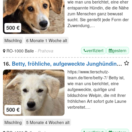
wie man uns berichtet, eine eher
entspannte Hündin, die die Nähe
zum Menschen ganz bewusst
sucht. Sie genießt jede Form der
Zuwendung,…
500 €
Mischling
6 Monate 1 Woche
alt
verifiziert
gestern
RO-1000 Baile
- Prahova
16.
Betty, fröhliche, aufgeweckte Junghündin
möchte gern das Tierheim eintauschen, 7M,
https://www.tierschutz-
35cm
team.de/tiere/betty-7/ Betty ist,
wie man uns berichtet, eine
aufgeweckte, quirlige und
bildschöne Welpin, die mit ihrer
fröhlichen Art sofort gute Laune
verbreitet.…
500 €
Mischling
5 Monate 4 Wochen
alt