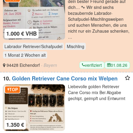
dein bester Freund gerade auf
dich… 🐾 Wir sind sechs
bezaubernde Labrador-
Schafpudel-Mischlingswelpen
und suchen Menschen, die uns
nicht nur ein Zuhause schenken,
1.000 € VHB
…
Labrador Retriever/Schafpudel
Mischling
1 Monat 2 Wochen
alt
verifiziert
01.08.26
94428 Eichendorf
- Bayern
10.
Golden Retriever Cane Corso mix Welpen
Liebevolle golden Retriever
TOP
Cane Corso mix Bei Abgabe
gechipt, geimpft und Entwurmt
1.350 €