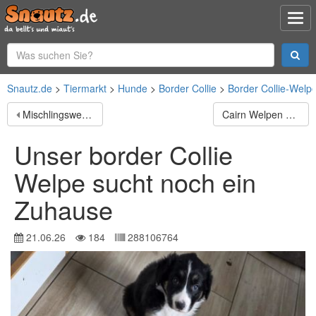
Snautz.de
Tiermarkt
Hunde
Border Collie
Border Collie-Welp
Mischlingswelpen suchen ein Zuhause.
Cairn Welpen suchen ein neues Zuhause
Unser border Collie
Welpe sucht noch ein
Zuhause
21.06.26
184
288106764