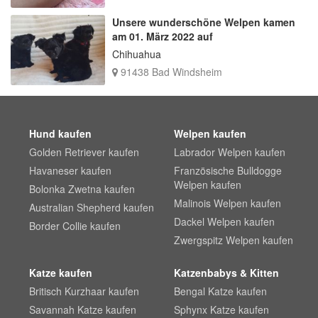
Unsere wunderschöne Welpen kamen
am 01. März 2022 auf
Chihuahua
91438 Bad Windsheim
Hund kaufen
Welpen kaufen
Golden Retriever kaufen
Labrador Welpen kaufen
Havaneser kaufen
Französische Bulldogge
Welpen kaufen
Bolonka Zwetna kaufen
Malinois Welpen kaufen
Australian Shepherd kaufen
Dackel Welpen kaufen
Border Collie kaufen
Zwergspitz Welpen kaufen
Katze kaufen
Katzenbabys & Kitten
Britisch Kurzhaar kaufen
Bengal Katze kaufen
Savannah Katze kaufen
Sphynx Katze kaufen