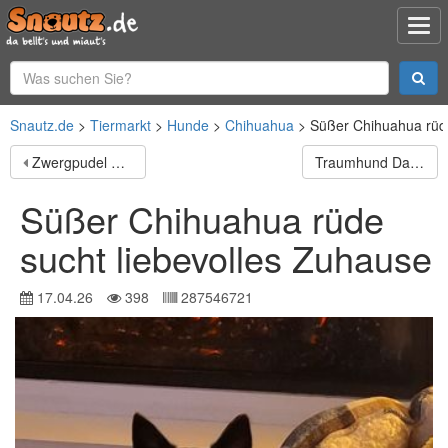
Snautz.de
Tiermarkt
Hunde
Chihuahua
Süßer Chihuahua rüde
Zwergpudel Welpen
Traumhund Dante sucht Zuhause
Süßer Chihuahua rüde
sucht liebevolles Zuhause
17.04.26
398
287546721