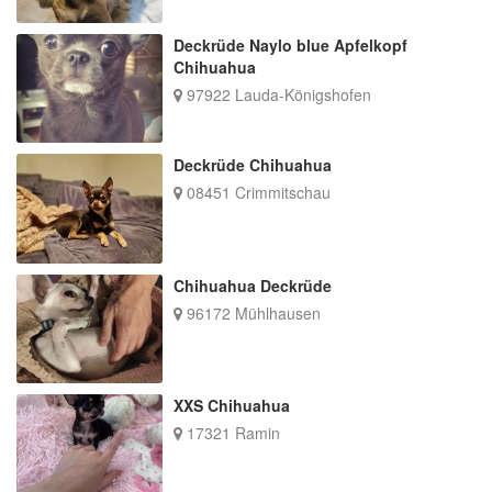
Deckrüde Naylo blue Apfelkopf
Chihuahua
97922 Lauda-Königshofen
Deckrüde Chihuahua
08451 Crimmitschau
Chihuahua Deckrüde
96172 Mühlhausen
XXS Chihuahua
17321 Ramin