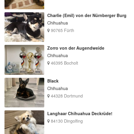
Charlie (Emil) von der Nürnberger Burg
Chihuahua
90765 Fürth
Zorro von der Augendweide
Chihuahua
46395 Bocholt
Black
Chihuahua
44328 Dortmund
Langhaar Chihuahua Deckrüde!
84130 Dingolfing