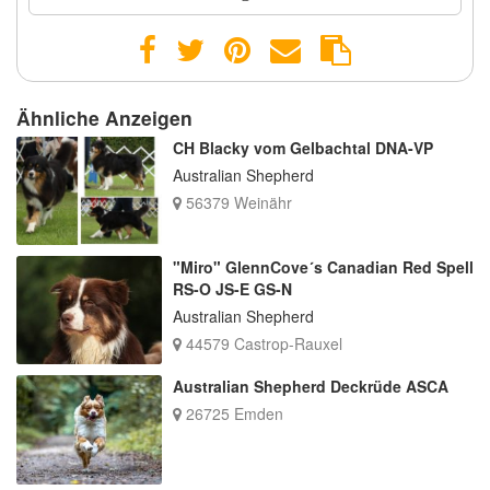
Ähnliche Anzeigen
CH Blacky vom Gelbachtal DNA-VP
Australian Shepherd
56379 Weinähr
"Miro" GlennCove´s Canadian Red Spell
RS-O JS-E GS-N
Australian Shepherd
44579 Castrop-Rauxel
Australian Shepherd Deckrüde ASCA
26725 Emden