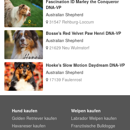
Fascination ID Marley the Conqueror
DNA-VP
Australian Shepherd
31547 Rehburg-Loccum
Bosse's Red Velvet Paw Henri DNA-VP
Australian Shepherd
21629 Neu Wulmstorf
Hoeke's Slow Motion Daydream DNA-VP
Australian Shepherd
17139 Faulenrost
Hund kaufen
Welpen kaufen
Golden Retriever kaufen
Labrador Welpen kaufen
Havaneser kaufen
Französische Bulldogge