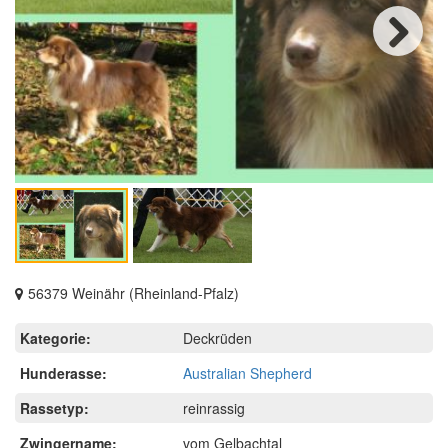
Next
56379 Weinähr (Rheinland-Pfalz)
Kategorie:
Deckrüden
Hunderasse:
Australian Shepherd
Rassetyp:
reinrassig
Zwingername:
vom Gelbachtal