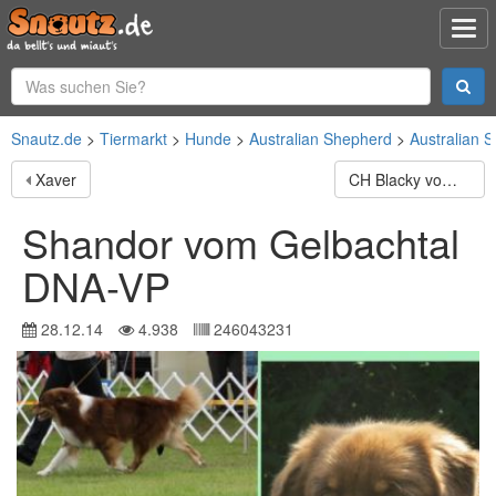
Snautz.de
Tiermarkt
Hunde
Australian Shepherd
Australian 
Xaver
CH Blacky vom Gelbachtal DNA-VP
Shandor vom Gelbachtal
DNA-VP
28.12.14
4.938
246043231