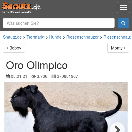
Snautz.de
Tiermarkt
Hunde
Riesenschnauzer
Riesenschnauz
Bobby
Monty
Oro Olimpico
05.01.21
3.706
270881967