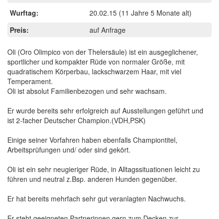
Wurftag:
20.02.15
(11 Jahre 5 Monate alt)
Preis:
auf Anfrage
Oli (Oro Olimpico von der Thelersäule) ist ein ausgeglichener,
sportlicher und kompakter Rüde von normaler Größe, mit
quadratischem Körperbau, lackschwarzem Haar, mit viel
Temperament.
Oli ist absolut Familienbezogen und sehr wachsam.
Er wurde bereits sehr erfolgreich auf Ausstellungen geführt und
ist 2-facher Deutscher Champion.(VDH,PSK)
Einige seiner Vorfahren haben ebenfalls Championtitel,
Arbeitsprüfungen und/ oder sind gekört.
Oli ist ein sehr neugieriger Rüde, in Alltagssituationen leicht zu
führen und neutral z.Bsp. anderen Hunden gegenüber.
Er hat bereits mehrfach sehr gut veranlagten Nachwuchs.
Er steht geeigneten Partnerinnen gern zum Decken zur