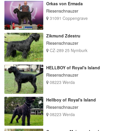
Orkas von Ermada
Riesenschnauzer
31091 Coppengrave
Zikmund Zdestru
Riesenschnauzer
CZ-289 25 Nymburk
HELLBOY of Royal's Island
Riesenschnauzer
08223 Werda
Hellboy of Royal's Island
Riesenschnauzer
08223 Werda