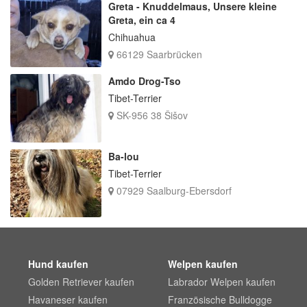
Greta - Knuddelmaus, Unsere kleine
Greta, ein ca 4
Chihuahua
66129 Saarbrücken
Amdo Drog-Tso
Tibet-Terrier
SK-956 38 Šišov
Ba-lou
Tibet-Terrier
07929 Saalburg-Ebersdorf
Hund kaufen
Welpen kaufen
Golden Retriever kaufen
Labrador Welpen kaufen
Havaneser kaufen
Französische Bulldogge