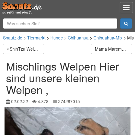
Snautz.de
Tiermarkt
Hunde
Chihuahua
Chihuahua-Mix
Mis
ShihTzu Welpen aus liebevoller Hobbyzucht. Es ist Gina
Mama Maremmano Papa Kangal Unsere Welpen sind am 4.1
Mischlings Welpen Hier
sind unsere kleinen
Welpen ,
02.02.22
4.878
274287015