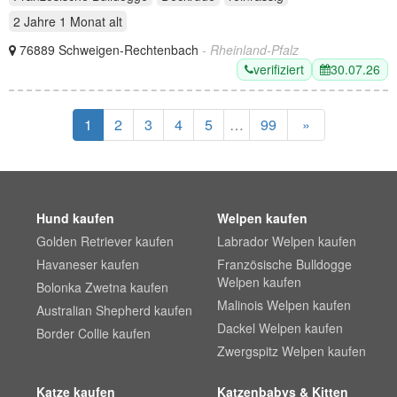
2 Jahre 1 Monat
alt
76889 Schweigen-Rechtenbach
- Rheinland-Pfalz
verifiziert
30.07.26
1
2
3
4
5
…
99
»
Hund kaufen
Welpen kaufen
Golden Retriever kaufen
Labrador Welpen kaufen
Havaneser kaufen
Französische Bulldogge
Welpen kaufen
Bolonka Zwetna kaufen
Malinois Welpen kaufen
Australian Shepherd kaufen
Dackel Welpen kaufen
Border Collie kaufen
Zwergspitz Welpen kaufen
Katze kaufen
Katzenbabys & Kitten