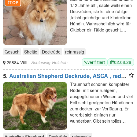
TOP
1/ 2 Jahre alt , sable weiß einen
Deckrüden, sie ist eine ruhige
,leicht gelehrige und kinderliebe
Hündin. Wahrscheinlich wird für
Oktober ein Rüde gesucht.…
Gesuch
Sheltie
Deckrüde
reinrassig
verifiziert
02.08.26
25884 Viöl
- Schleswig-Holstein
5.
Australian Shepherd Deckrüde, ASCA , red
tri, FREI von Gendefekten (kein Verkauf)
Traumhaft schöner, kompakter
Rüde, mit sehr ruhigem,
ausgeglichenem Wesen und viel
Fell steht geeigneten Hündinnen
zum decken zur Verfügung. Er
vererbt sich einfach nur
wunderbar. Gibt sein tolles…
Australian Shepherd
Deckrüde
reinrassig