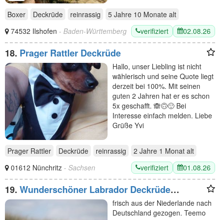
Boxer
Deckrüde
reinrassig
5 Jahre 10 Monate
alt
verifiziert
02.08.26
74532 Ilshofen
- Baden-Württemberg
18.
Prager Rattler Deckrüde
Hallo, unser Liebling ist nicht
wählerisch und seine Quote liegt
derzeit bei 100%. Mit seinen
guten 2 Jahren hat er es schon
5x geschafft. 🙈🙃🙂 Bei
Interesse einfach melden. Liebe
Grüße Yvi
Prager Rattler
Deckrüde
reinrassig
2 Jahre 1 Monat
alt
verifiziert
01.08.26
01612 Nünchritz
- Sachsen
19.
Wunderschöner Labrador Deckrüde
bewiesen und getestet
frisch aus der Niederlande nach
Deutschland gezogen. Teemo