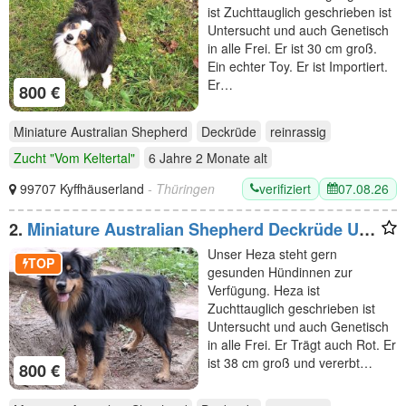
ist Zuchttauglich geschrieben ist
Untersucht und auch Genetisch
in alle Frei. Er ist 30 cm groß.
Ein echter Toy. Er ist Importiert.
Er…
800 €
Miniature Australian Shepherd
Deckrüde
reinrassig
Zucht "Vom Keltertal"
6 Jahre 2 Monate
alt
verifiziert
07.08.26
99707 Kyffhäuserland
- Thüringen
2.
Miniature Australian Shepherd Deckrüde USA
Import
Unser Heza steht gern
TOP
gesunden Hündinnen zur
Verfügung. Heza ist
Zuchttauglich geschrieben ist
Untersucht und auch Genetisch
in alle Frei. Er Trägt auch Rot. Er
ist 38 cm groß und vererbt…
800 €