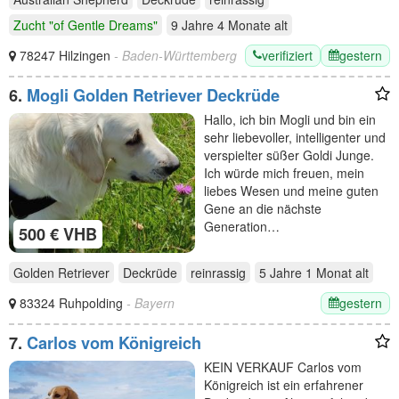
Zucht "of Gentle Dreams"
9 Jahre 4 Monate
alt
verifiziert
gestern
78247 Hilzingen
- Baden-Württemberg
6.
Mogli Golden Retriever Deckrüde
Hallo, ich bin Mogli und bin ein
sehr liebevoller, intelligenter und
verspielter süßer Goldi Junge.
Ich würde mich freuen, mein
liebes Wesen und meine guten
Gene an die nächste
Generation…
500 € VHB
Golden Retriever
Deckrüde
reinrassig
5 Jahre 1 Monat
alt
gestern
83324 Ruhpolding
- Bayern
7.
Carlos vom Königreich
KEIN VERKAUF Carlos vom
Königreich ist ein erfahrener