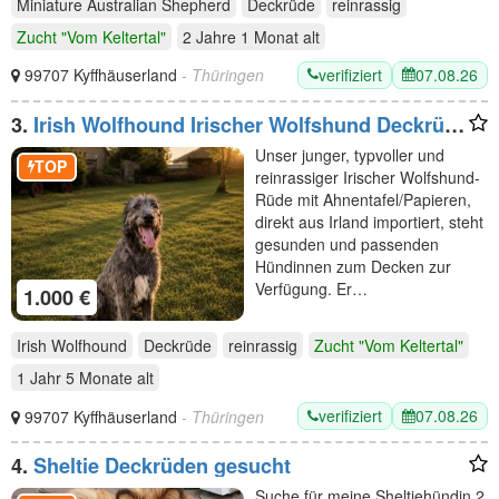
Miniature Australian Shepherd
Deckrüde
reinrassig
Zucht "Vom Keltertal"
2 Jahre 1 Monat
alt
verifiziert
07.08.26
99707 Kyffhäuserland
- Thüringen
3.
Irish Wolfhound Irischer Wolfshund Deckrüde
Irland Import
Unser junger, typvoller und
TOP
reinrassiger Irischer Wolfshund-
Rüde mit Ahnentafel/Papieren,
direkt aus Irland importiert, steht
gesunden und passenden
Hündinnen zum Decken zur
Verfügung. Er…
1.000 €
Irish Wolfhound
Deckrüde
reinrassig
Zucht "Vom Keltertal"
1 Jahr 5 Monate
alt
verifiziert
07.08.26
99707 Kyffhäuserland
- Thüringen
4.
Sheltie Deckrüden gesucht
Suche für meine Sheltiehündin 2