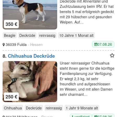
Deckrüde mit Ahnentafel und
Zuchtzulassung beim IRV. Er hat
bereits 5 mal erfolgreich gedeckt
mit 29 hübschen und gesunden
Welpen. Auf…
350 €
Beagle
Deckrüde
reinrassig
10 Jahre 1 Monat
alt
07.08.26
36039 Fulda
- Hessen
8.
Chihuahua Deckrüde
Unser reinrassiger Chihuahua
steht ihnen gerne für die künftige
Familienplanung zur Verfügung.
Er wiegt 2,3 kg, ist sehr
freundlich und aufgeschlossen
im Wesen, und mit allen Damen
sehr charmant…
250 €
Chihuahua
Deckrüde
reinrassig
1 Jahr 9 Monate
alt
verifiziert
07.08.26
96172 Mühlhausen
- Bayern