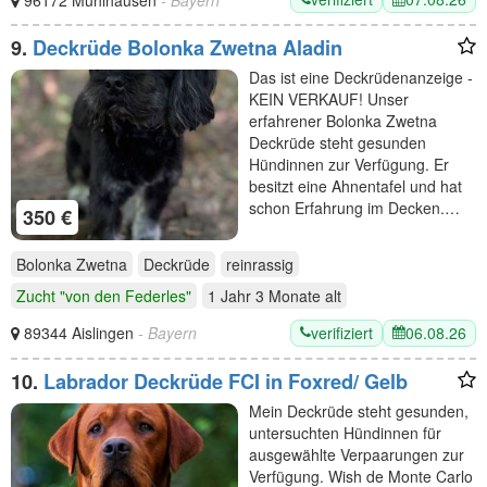
9.
Deckrüde Bolonka Zwetna Aladin
Das ist eine Deckrüdenanzeige -
KEIN VERKAUF! Unser
erfahrener Bolonka Zwetna
Deckrüde steht gesunden
Hündinnen zur Verfügung. Er
besitzt eine Ahnentafel und hat
schon Erfahrung im Decken.…
350 €
Bolonka Zwetna
Deckrüde
reinrassig
Zucht "von den Federles"
1 Jahr 3 Monate
alt
verifiziert
06.08.26
89344 Aislingen
- Bayern
10.
Labrador Deckrüde FCI in Foxred/ Gelb
Mein Deckrüde steht gesunden,
untersuchten Hündinnen für
ausgewählte Verpaarungen zur
Verfügung. Wish de Monte Carlo