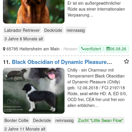
Er ist ein außergewöhnlicher
Rüde aus einer internationalen
Verpaarung…
Labrador Retriever
Deckrüde
reinrassig
3 Jahre 8 Monate
alt
verifiziert
06.08.26
65795 Hattersheim am Main
- Hessen
11.
Black Obscidian of Dynamic Pleasure
(Chilly)
Chilly - ein Charmeur mit
Temperament Black Obscidian
of Dynamic Pleasure (Chilly)
geb. 12.06.2018 / FCI 2197/18
Rüde, seal-white HD: A, ED 0/0,
OCD frei, CEA frei und frei von
allen erblichen…
Border Collie
Deckrüde
reinrassig
Zucht "Little Swan Flow"
2 Jahre 11 Monate
alt