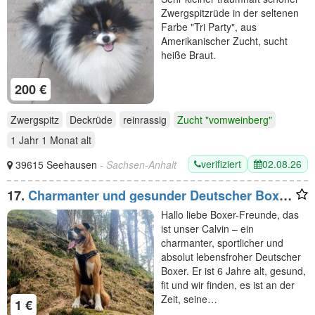
Zwergspitzrüde in der seltenen
Farbe "Tri Party", aus
Amerikanischer Zucht, sucht
heiße Braut.
200 €
Zwergspitz
Deckrüde
reinrassig
Zucht "vomweinberg"
1 Jahr 1 Monat
alt
verifiziert
02.08.26
39615 Seehausen
- Sachsen-Anhalt
17.
Charmanter und gesunder Deutscher Boxer
Deckrüde sucht passende Boxer-Hündin
Hallo liebe Boxer-Freunde, das
ist unser Calvin – ein
charmanter, sportlicher und
absolut lebensfroher Deutscher
Boxer. Er ist 6 Jahre alt, gesund,
fit und wir finden, es ist an der
Zeit, seine…
1 €