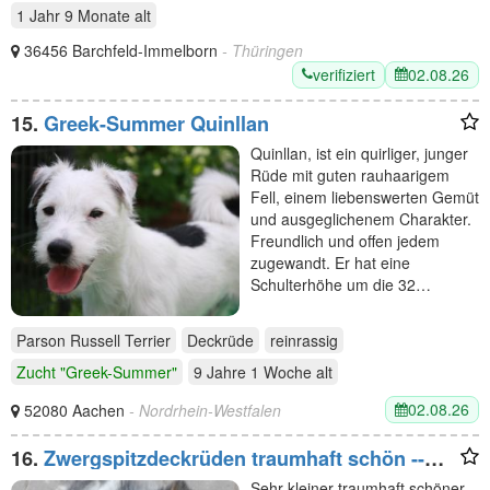
1 Jahr 9 Monate
alt
36456 Barchfeld-Immelborn
- Thüringen
verifiziert
02.08.26
15.
Greek-Summer Quinllan
Quinllan, ist ein quirliger, junger
Rüde mit guten rauhaarigem
Fell, einem liebenswerten Gemüt
und ausgeglichenem Charakter.
Freundlich und offen jedem
zugewandt. Er hat eine
Schulterhöhe um die 32…
Parson Russell Terrier
Deckrüde
reinrassig
Zucht "Greek-Summer"
9 Jahre 1 Woche
alt
02.08.26
52080 Aachen
- Nordrhein-Westfalen
16.
Zwergspitzdeckrüden traumhaft schön --
kein Verkauf ---
Sehr kleiner traumhaft schöner