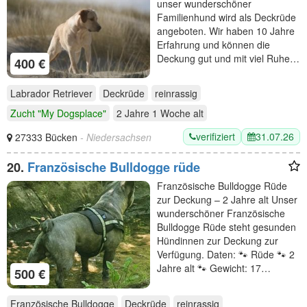
unser wunderschöner
Familienhund wird als Deckrüde
angeboten. Wir haben 10 Jahre
Erfahrung und können die
Deckung gut und mit viel Ruhe…
400 €
Labrador Retriever
Deckrüde
reinrassig
Zucht "My Dogsplace"
2 Jahre 1 Woche
alt
verifiziert
31.07.26
27333 Bücken
- Niedersachsen
20.
Französische Bulldogge rüde
Französische Bulldogge Rüde
zur Deckung – 2 Jahre alt Unser
wunderschöner Französische
Bulldogge Rüde steht gesunden
Hündinnen zur Deckung zur
Verfügung. Daten: 🐾 Rüde 🐾 2
Jahre alt 🐾 Gewicht: 17…
500 €
Französische Bulldogge
Deckrüde
reinrassig