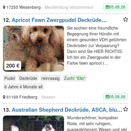
05.08.26
17255 Wesenberg
- Mecklenburg-Vorpommern
12.
Apricot Fawn Zwergpudel Deckrüde
Erfahren Ahnentafel Gentest Patella frei
Sie suchen eine freundliche
Zuchttauglich KeinVerkauf!
Begegnung ihrer Hündin mit
einem gesunden VDH geführten
Deckrüden zur Verpaarung?
Dann sind Sie HIER RICHTIG:
Ich bin ein Zwergpudel in der
Farbe fawn apricot (…
200 €
Pudel
Deckrüde
reinrassig
Zucht "Elio"
6 Jahre 4 Monate
alt
05.08.26
61169 Friedberg
- Hessen
13.
Australian Shepherd Deckrüde, ASCA, blue
merle, frei von Gendefekten
Wunderschöner, kompakter
Rüde, mit sehr ruhigem,
ausgeglichenem Wesen und viel