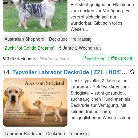
Fell steht geeigneten Hündinnen
zum decken zur Verfügung. Er
vererbt sich einfach nur
wunderbar. Gibt sein tolles
Wesen…
Australian Shepherd
Deckrüde
reinrassig
Zucht "of Gentle Dreams"
5 Jahre 2 Wochen
alt
verifiziert
03.08.26
37574 Einbeck
- Niedersachsen
14.
Typvoller Labrador Deckrüde | ZZL | HD/ED-
frei | Champion
Unser typvoller, 2 Jahre alter
Labrador - RetrieverAres vom
Striegistal – steht gesunden,
zuchttauglichen Hündinnen als
Deckrüde zur Verfügung. Mit
seinem freundlichen,
ausgeglichenen Wesen, seiner…
Labrador Retriever
Deckrüde
reinrassig