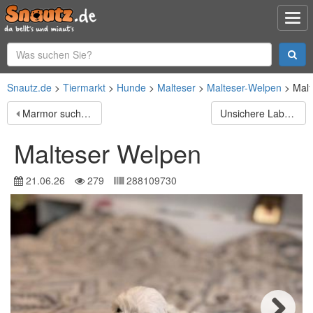
Snautz.de
Tiermarkt
Hunde
Malteser
Malteser-Welpen
Malt
Marmor sucht ein ländliches Zuhause
Unsichere Labrador Hündin Eyota sucht Schutzzone
Malteser Welpen
21.06.26
279
288109730