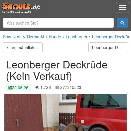
Snautz.de
Tiermarkt
Hunde
Leonberger
Leonberger-Deckrüd
Ian, männlicher Mischling
Leonberger Deckrüde (kein Verkauf)
Leonberger Deckrüde
(Kein Verkauf)
1.726
277315523
29.06.26