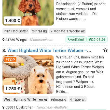
Rasselbande (7 Rüden) ist sehr
verschmust, verspielt und
einfach zum verlieben. Die
Kleinen wachsen…
1.400 €
Irish Red Setter
reinrassig
2 Monate 1 Woche
alt
verifiziert
05.08.26
21789 Wingst
- Niedersachsen
8.
West Highland White Terrier Welpen –
Einmaliger Wurf erwartet
Wir freuen uns, Ihnen mitteilen
TOP
zu können, dass unsere West
Highland White Terrier Welpen
am 3. August gesund zur Welt
gekommen sind. Es sind
insgesamt 7 Welpen – 4
Hündinnen und 3 Rüden.
1.250 €
Beide…
West Highland White Terrier
reinrassig
4 Tage
alt
53881 Euskirchen
- Nordrhein-Westfalen