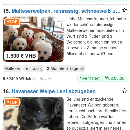
15.
Malteserwelpen, reinrassig, schneeweiß und
zuckersüß
Liebe Malteserfreunde, ich habe
TOP
wieder schöne reinrassige
Malteserwelpen anzubieten. Im
Wurf sind 3 Rüden und 3
Weibchen, die noch ein neues
liebevolles Zuhause suchen.
Allesamt schneeweiß und…
1.500 € VHB
Malteser
reinrassig
3 Monate 5 Tage
alt
verifiziert
02.08.26
82409 Wildsteig
- Bayern
16.
Havaneser Welpe Leni abzugeben
Bei uns sind entzückende
TOP
Havaneser Welpen geboren.
Leni sucht noch ihre Familie fürs
Leben. Die Süßen werden
liebevoll aufgezogen und starten
so gut sozialisiert in ein neues,