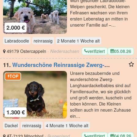
Wurf gesunder Labradoodle-
Welpen geschenkt. Die kleinen
Fellnasen wachsen von ihrem
ersten Lebenstag an mitten in
unserer Familie auf –…
2.000 €
Labradoodle
reinrassig
2 Monate 1 Woche
alt
verifiziert
05.08.26
49179 Ostercappeln
- Niedersachsen
11.
Wunderschöne Reinrassige Zwerg-
Langhaardackel Welpen auf Familiensuche
Unsere bezaubernde und
TOP
wunderschöne Zwerg-
Langhaardackelbabies sind auf
Familiensuche, wo sie glücklich
und groß werden, kuscheln und
toben können. Die Kleinen
sollten auch im neuen Zuhause
1.300 €
ein…
Dackel
reinrassig
4 Monate 1 Woche
alt
verifiziert
04.08.26
AT-7123 Mönchhof
- Burgenland