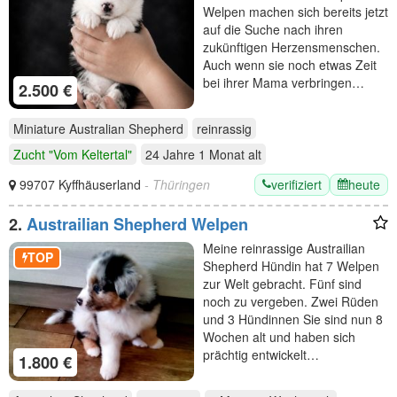
Welpen machen sich bereits jetzt
auf die Suche nach ihren
zukünftigen Herzensmenschen.
Auch wenn sie noch etwas Zeit
bei ihrer Mama verbringen…
2.500 €
Miniature Australian Shepherd
reinrassig
Zucht "Vom Keltertal"
24 Jahre 1 Monat
alt
verifiziert
heute
99707 Kyffhäuserland
- Thüringen
2.
Austrailian Shepherd Welpen
Meine reinrassige Austrailian
TOP
Shepherd Hündin hat 7 Welpen
zur Welt gebracht. Fünf sind
noch zu vergeben. Zwei Rüden
und 3 Hündinnen Sie sind nun 8
Wochen alt und haben sich
prächtig entwickelt…
1.800 €