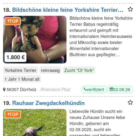
18.
Bildschöne kleine feine Yorkshire Terrier
Babys
Bildschöne kleine feine Yorkshire
TOP
Terrier Babys regelmäßig
entwurmt und geimpft mit
internationalem Heimtierausweis
und Mikrochip sowie bester
Ahnentafel internationaler
Blutlinien aus gepflegter…
1.800 €
Yorkshire Terrier
reinrassig
Zucht "Of York"
1 Jahr 1 Monat
alt
verifiziert
02.08.26
56307 Dürrholz
- Rheinland-Pfalz
19.
Rauhaar Zwegdackelhündin
Liebevolle Hündin sucht ein
TOP
neues Zuhause Unsere liebe
Hündin, geboren am
02.09.2025, sucht ein
passendes und liebevolles