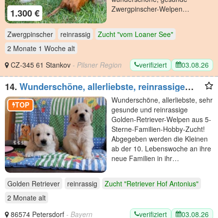
Zwergpinscher-Welpen…
1.300 €
Zwergpinscher
reinrassig
Zucht "vom Loaner See"
2 Monate 1 Woche
alt
verifiziert
03.08.26
CZ-345 61 Stankov
- Pilsner Region
14.
Wunderschöne, allerliebste, reinrassige
Golden Retriever
Wunderschöne, allerliebste, sehr
TOP
gesunde und reinrassige
Golden-Retriever-Welpen aus 5-
Sterne-Familien-Hobby-Zucht!
Abgegeben werden die Kleinen
ab der 10. Lebenswoche an ihre
neue Familien in ihr…
Golden Retriever
reinrassig
Zucht "Retriever Hof Antonius"
2 Monate
alt
verifiziert
03.08.26
86574 Petersdorf
- Bayern