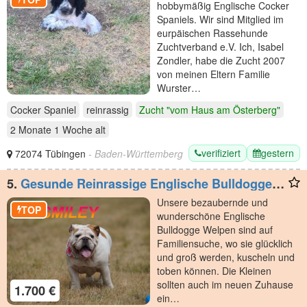
hobbymäßig Englische Cocker
Spaniels. Wir sind Mitglied im
eurpäischen Rassehunde
Zuchtverband e.V. Ich, Isabel
Zondler, habe die Zucht 2007
von meinen Eltern Familie
Wurster…
Cocker Spaniel
reinrassig
Zucht "vom Haus am Österberg"
2 Monate 1 Woche
alt
verifiziert
gestern
72074 Tübingen
- Baden-Württemberg
5.
Gesunde Reinrassige Englische Bulldogge
Welpen
Unsere bezaubernde und
TOP
wunderschöne Englische
Bulldogge Welpen sind auf
Familiensuche, wo sie glücklich
und groß werden, kuscheln und
toben können. Die Kleinen
sollten auch im neuen Zuhause
1.700 €
ein…