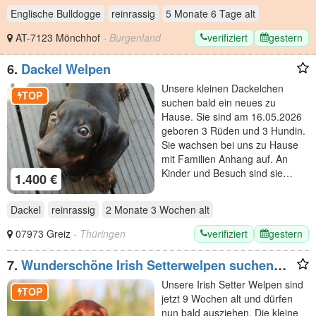
Englische Bulldogge
reinrassig
5 Monate 6 Tage
alt
verifiziert
gestern
AT-7123 Mönchhof
- Burgenland
6.
Dackel Welpen
Unsere kleinen Dackelchen
TOP
suchen bald ein neues zu
Hause. Sie sind am 16.05.2026
geboren 3 Rüden und 3 Hundin.
Sie wachsen bei uns zu Hause
mit Familien Anhang auf. An
Kinder und Besuch sind sie…
1.400 €
Dackel
reinrassig
2 Monate 3 Wochen
alt
verifiziert
gestern
07973 Greiz
- Thüringen
7.
Wunderschöne Irish Setterwelpen suchen
liebevolle Plätze
Unsere Irish Setter Welpen sind
TOP
jetzt 9 Wochen alt und dürfen
nun bald ausziehen. Die kleine