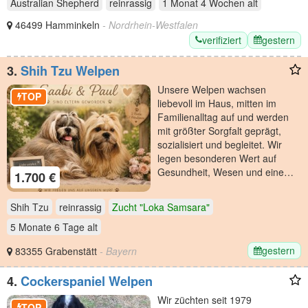
Australian Shepherd
reinrassig
1 Monat 4 Wochen
alt
46499 Hamminkeln
- Nordrhein-Westfalen
verifiziert
gestern
3.
Shih Tzu Welpen
Unsere Welpen wachsen
TOP
liebevoll im Haus, mitten im
Familienalltag auf und werden
mit größter Sorgfalt geprägt,
sozialisiert und begleitet. Wir
legen besonderen Wert auf
Gesundheit, Wesen und eine…
1.700 €
Shih Tzu
reinrassig
Zucht "Loka Samsara"
5 Monate 6 Tage
alt
gestern
83355 Grabenstätt
- Bayern
4.
Cockerspaniel Welpen
Wir züchten seit 1979
TOP