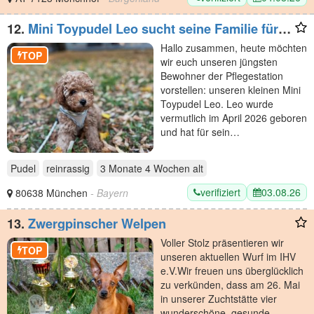
12.
Mini Toypudel Leo sucht seine Familie fürs
Leben
Hallo zusammen, heute möchten
TOP
wir euch unseren jüngsten
Bewohner der Pflegestation
vorstellen: unseren kleinen Mini
Toypudel Leo. Leo wurde
vermutlich im April 2026 geboren
und hat für sein…
Pudel
reinrassig
3 Monate 4 Wochen
alt
verifiziert
03.08.26
80638 München
- Bayern
13.
Zwergpinscher Welpen
​Voller Stolz präsentieren wir
TOP
unseren aktuellen Wurf im IHV
e.V. ​Wir freuen uns überglücklich
zu verkünden, dass am 26. Mai
in unserer Zuchtstätte vier
wunderschöne, gesunde