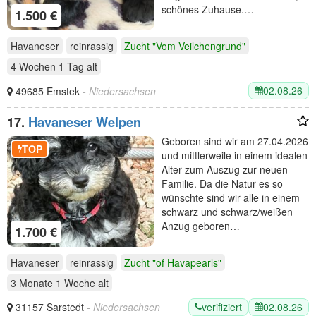
schönes Zuhause.…
1.500 €
Havaneser
reinrassig
Zucht "Vom Veilchengrund"
4 Wochen 1 Tag
alt
02.08.26
49685 Emstek
- Niedersachsen
17.
Havaneser Welpen
Geboren sind wir am 27.04.2026
TOP
und mittlerweile in einem idealen
Alter zum Auszug zur neuen
Familie. Da die Natur es so
wünschte sind wir alle in einem
schwarz und schwarz/weißen
Anzug geboren…
1.700 €
Havaneser
reinrassig
Zucht "of Havapearls"
3 Monate 1 Woche
alt
verifiziert
02.08.26
31157 Sarstedt
- Niedersachsen