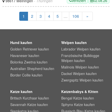
verifiziert
02.08.26
98617 Meiningen
- Thüringen
1
2
3
4
5
…
106
»
Hund kaufen
Welpen kaufen
Golden Retriever kaufen
Labrador Welpen kaufen
Havaneser kaufen
Französische Bulldogge
Welpen kaufen
Bolonka Zwetna kaufen
Malinois Welpen kaufen
Australian Shepherd kaufen
Dackel Welpen kaufen
Border Collie kaufen
Zwergspitz Welpen kaufen
Katze kaufen
Katzenbabys & Kitten
Britisch Kurzhaar kaufen
Bengal Katze kaufen
Savannah Katze kaufen
Sphynx Katze kaufen
Siamkatze kaufen
Russisch Blau Katze kaufen