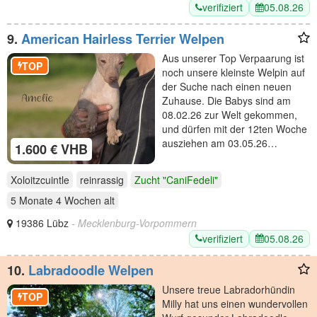
verifiziert
05.08.26
9.
American Hairless Terrier Welpen
Aus unserer Top Verpaarung ist
TOP
noch unsere kleinste Welpin auf
der Suche nach einen neuen
Zuhause. Die Babys sind am
08.02.26 zur Welt gekommen,
und dürfen mit der 12ten Woche
ausziehen am 03.05.26…
1.600 € VHB
Xoloitzcuintle
reinrassig
Zucht "CaniFedeli"
5 Monate 4 Wochen
alt
19386 Lübz
- Mecklenburg-Vorpommern
verifiziert
05.08.26
10.
Labradoodle Welpen
Unsere treue Labradorhündin
TOP
Milly hat uns einen wundervollen