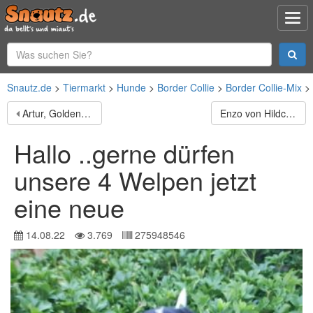
Snautz.de
Tiermarkt
Hunde
Border Collie
Border Collie-Mix
Artur, Golden Retriever
Enzo von Hildchensruh
Hallo ..gerne dürfen
unsere 4 Welpen jetzt
eine neue
14.08.22
3.769
275948546