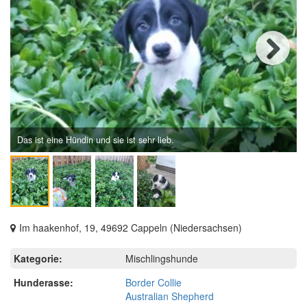
Next
Das ist eine Hündin und sie ist sehr lieb.
Im haakenhof, 19, 49692 Cappeln (Niedersachsen)
Kategorie:
Mischlingshunde
Hunderasse:
Border Collie
Australian Shepherd