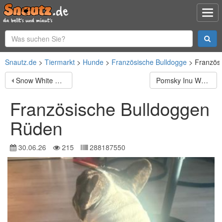
Snautz.de
Tiermarkt
Hunde
Französische Bulldogge
Französ
Snow White – liebevolle Mama
Pomsky Inu Welpen (Pomsky * Shiba Inu)
Französische Bulldoggen
Rüden
30.06.26
215
288187550