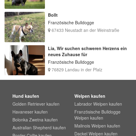
Bollt
Französische Bulldogge
67433 Neustadt an der Weinstraße
Lia, Wir suchen schweren Herzens ein
neues Zuhause für
Französische Bulldogge
76829 Landau in der Pfalz
Hund kaufen
Welpen kaufen
Golden Retriever kaufen
Labrador Welpen kaufen
Havaneser kaufen
Französische Bulldogge
Welpen kaufen
Bolonka Zwetna kaufen
Malinois Welpen kaufen
Australian Shepherd kaufen
Dackel Welpen kaufen
Border Collie kaufen