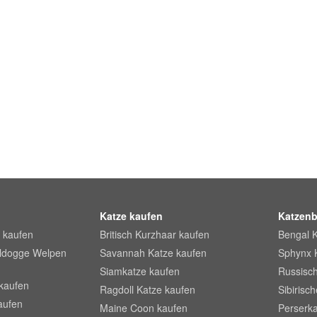
Katze kaufen
Katzenb
 kaufen
Britisch Kurzhaar kaufen
Bengal 
lldogge Welpen
Savannah Katze kaufen
Sphynx 
Siamkatze kaufen
Russisch
kaufen
Ragdoll Katze kaufen
Sibirisc
aufen
Maine Coon kaufen
Perserka