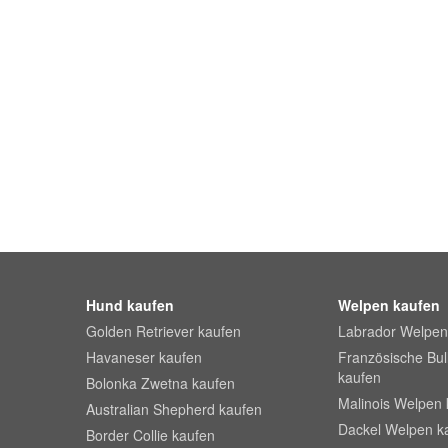
Hund kaufen
Welpen kaufen
Golden Retriever kaufen
Labrador Welpen
Havaneser kaufen
Französische Bu
kaufen
Bolonka Zwetna kaufen
Malinois Welpen 
Australian Shepherd kaufen
Dackel Welpen k
Border Collie kaufen