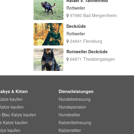
Rafael v. Tannenfeld
Rottweiler
97980 Bad Mergentheim
Deckrüde
Rottweiler
24941 Flensburg
Rottweiler Deckrüde
66871 Theisbergstegen
abys & Kitten
Dienstleistungen
Katze kaufen
Hundebetreuung
Katze kaufen
Hundepension
 Blau Katze kaufen
Hundesitter
he Katze kaufen
Katzenbetreuung
tze kaufen
Katzensitter