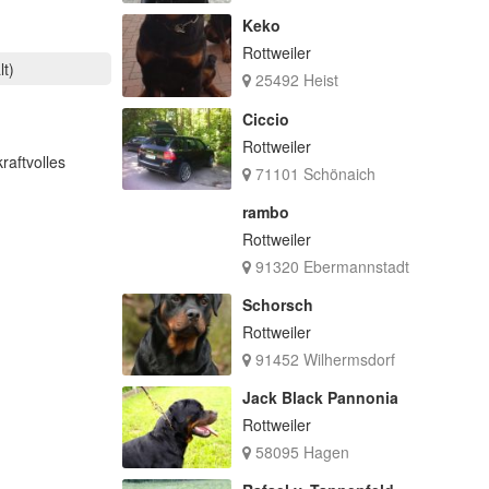
Keko
Rottweiler
lt)
25492 Heist
Ciccio
Rottweiler
raftvolles
71101 Schönaich
rambo
Rottweiler
91320 Ebermannstadt
Schorsch
Rottweiler
91452 Wilhermsdorf
Jack Black Pannonia
Rottweiler
58095 Hagen