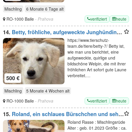
Mischling
6 Monate 6 Tage
alt
verifiziert
heute
RO-1000 Baile
- Prahova
14.
Betty, fröhliche, aufgeweckte Junghündin
möchte gern das Tierheim eintauschen, 7M,
https://www.tierschutz-
35cm
team.de/tiere/betty-7/ Betty ist,
wie man uns berichtet, eine
aufgeweckte, quirlige und
bildschöne Welpin, die mit ihrer
fröhlichen Art sofort gute Laune
verbreitet.…
500 €
Mischling
5 Monate 4 Wochen
alt
verifiziert
heute
RO-1000 Baile
- Prahova
15.
Roland, ein schlaues Bürschchen und sehr
aktiv
Roland Rasse : Mischlingsrüde
Alter : geb. 01.2023 Größe : ca.