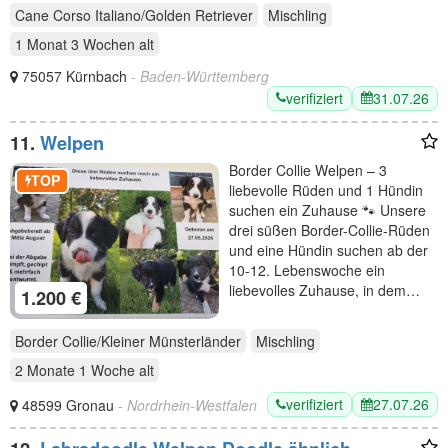
Cane Corso Italiano/Golden Retriever
Mischling
1 Monat 3 Wochen
alt
75057 Kürnbach
- Baden-Württemberg
verifiziert
31.07.26
11.
Welpen
Border Collie Welpen – 3
TOP
liebevolle Rüden und 1 Hündin
suchen ein Zuhause 🐾 Unsere
drei süßen Border-Collie-Rüden
und eine Hündin suchen ab der
10-12. Lebenswoche ein
liebevolles Zuhause, in dem…
1.200 €
Border Collie/Kleiner Münsterländer
Mischling
2 Monate 1 Woche
alt
verifiziert
27.07.26
48599 Gronau
- Nordrhein-Westfalen