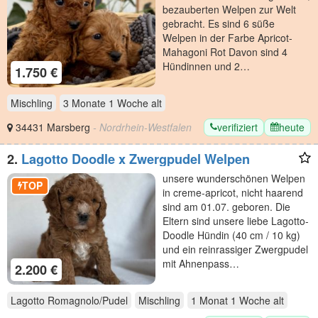
bezauberten Welpen zur Welt
gebracht. Es sind 6 süße
Welpen in der Farbe Apricot-
Mahagoni Rot Davon sind 4
Hündinnen und 2…
1.750 €
Mischling
3 Monate 1 Woche
alt
verifiziert
heute
34431 Marsberg
- Nordrhein-Westfalen
2.
Lagotto Doodle x Zwergpudel Welpen
unsere wunderschönen Welpen
TOP
in creme-apricot, nicht haarend
sind am 01.07. geboren. Die
Eltern sind unsere liebe Lagotto-
Doodle Hündin (40 cm / 10 kg)
und ein reinrassiger Zwergpudel
mit Ahnenpass…
2.200 €
Lagotto Romagnolo/Pudel
Mischling
1 Monat 1 Woche
alt