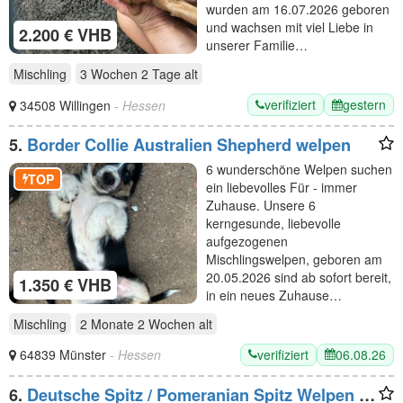
wurden am 16.07.2026 geboren
und wachsen mit viel Liebe in
2.200 € VHB
unserer Familie…
Mischling
3 Wochen 2 Tage
alt
verifiziert
gestern
34508 Willingen
- Hessen
5.
Border Collie Australien Shepherd welpen
6 wunderschöne Welpen suchen
TOP
ein liebevolles Für - immer
Zuhause. Unsere 6
kerngesunde, liebevolle
aufgezogenen
Mischlingswelpen, geboren am
20.05.2026 sind ab sofort bereit,
1.350 € VHB
in ein neues Zuhause…
Mischling
2 Monate 2 Wochen
alt
verifiziert
06.08.26
64839 Münster
- Hessen
6.
Deutsche Spitz / Pomeranian Spitz Welpen -