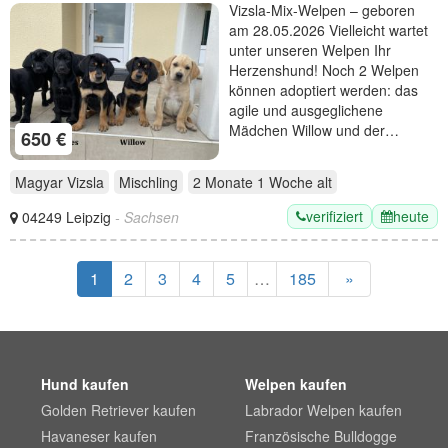
Welpen - perfekte Familienhunde
Vizsla-Mix-Welpen – geboren
am 28.05.2026 Vielleicht wartet
unter unseren Welpen Ihr
Herzenshund! Noch 2 Welpen
können adoptiert werden: das
agile und ausgeglichene
Mädchen Willow und der…
650 €
Magyar Vizsla
Mischling
2 Monate 1 Woche
alt
verifiziert
heute
04249 Leipzig
- Sachsen
1
2
3
4
5
…
185
»
Hund kaufen
Welpen kaufen
Golden Retriever kaufen
Labrador Welpen kaufen
Havaneser kaufen
Französische Bulldogge