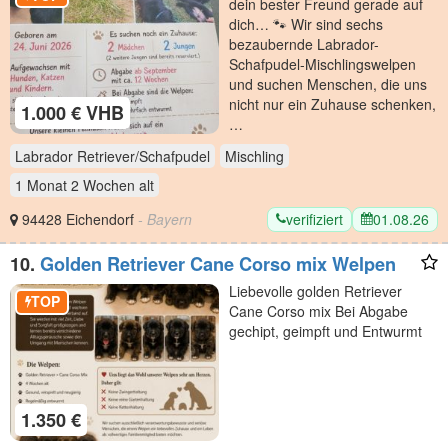
dein bester Freund gerade auf
dich… 🐾 Wir sind sechs
bezaubernde Labrador-
Schafpudel-Mischlingswelpen
und suchen Menschen, die uns
nicht nur ein Zuhause schenken,
1.000 € VHB
…
Labrador Retriever/Schafpudel
Mischling
1 Monat 2 Wochen
alt
verifiziert
01.08.26
94428 Eichendorf
- Bayern
10.
Golden Retriever Cane Corso mix Welpen
Liebevolle golden Retriever
TOP
Cane Corso mix Bei Abgabe
gechipt, geimpft und Entwurmt
1.350 €