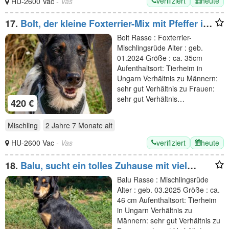
verifiziert
heute
HU-2600 Vac
- Vas
17.
Bolt, der kleine Foxterrier-Mix mit Pfeffer im
Hintern
Bolt Rasse : Foxterrier-
Mischlingsrüde Alter : geb.
01.2024 Größe : ca. 35cm
Aufenthaltsort: Tierheim in
Ungarn Verhältnis zu Männern:
sehr gut Verhältnis zu Frauen:
sehr gut Verhältnis…
420 €
Mischling
2 Jahre 7 Monate
alt
verifiziert
heute
HU-2600 Vac
- Vas
18.
Balu, sucht ein tolles Zuhause mit viel
Aktivität
Balu Rasse : Mischlingsrüde
Alter : geb. 03.2025 Größe : ca.
46 cm Aufenthaltsort: Tierheim
in Ungarn Verhältnis zu
Männern: sehr gut Verhältnis zu