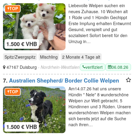
Rüge und Hündin 10 Woche alt
Liebevolle Welpen suchen ein
TOP
neues Zuhause. 10 Wochen alt
1 Rüde und 1 Hündin Gechippt
Erste Impfung erhalten Entwurmt
Gesund, verspielt und gut
sozialisiert Sofort bereit für den
Umzug in…
1.500 € VHB
Spitz/Zwergspitz
Mischling
2 Monate 4 Tage
alt
verifiziert
06.08.26
47167 Duisburg
- Nordrhein-Westfalen
7.
Australien Shepherd/ Border Collie Welpen
Am14.07.26 hat uns unsere
TOP
Hündin " Nele" 8 wunderschöne
Welpen zur Welt gebracht. 5
Hündinnen und 3 Rüden. Unsere
wunderschönen Welpen machen
sich bereits jetzt auf die Suche
nach ihren…
1.500 € VHB