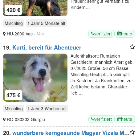
Frauen: sehr gut Verhältnis zu
Kindern…
420 €
Mischling
1 Jahr 5 Monate
alt
verifiziert
heute
HU-2600 Vac
- Vas
19.
Kurti, bereit für Abenteuer
Aufenthaltsort: Rumänien
Geschlecht: männlich Alter: geb.
07/2025 Größe: 56 cm Rasse:
Mischling Gechipt: Ja Geimpft:
Ja Kastriert: Ja Krankheiten: zur
Zeit keine bekannt Charakter:
lieb,…
475 €
Mischling
1 Jahr 3 Wochen
alt
verifiziert
heute
RO-080303 Giurgiu
20.
wunderbare kerngesunde Magyar Vizsla Mix