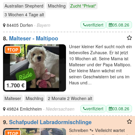
Australian Shepherd
Mischling
Zucht "Privat"
3 Wochen 4 Tage
alt
verifiziert
05.08.26
84405 Dorfen
- Bayern
8.
Malteser - Maltipoo
Unser kleiner Kerl sucht noch ein
TOP
liebevolles Zuhause. Er ist jetzt
10 Wochen alt. Seine Mama ist
Malteser und der Papa Maltipoo.
Der kleine Mann wächst mit
seinen Geschwistern bei uns im
Haus und…
1.700 €
Malteser
Mischling
2 Monate 2 Wochen
alt
verifiziert
03.08.26
49824 Emlichheim
- Niedersachsen
9.
Schafpudel Labradormischlinge
Schreiben 🐾 Vielleicht wartet
TOP