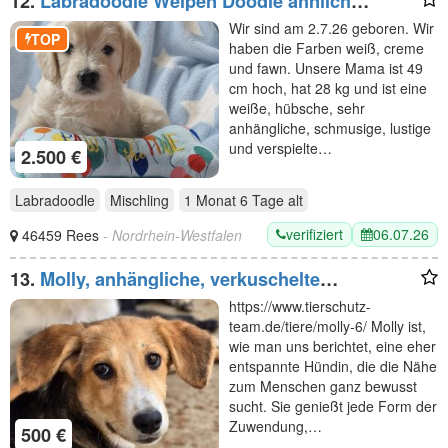
12.
Labradoodle Welpen Doodle ähnlich
Goldendoodle F1 Medium - erfahrene liebevolle
Wir sind am 2.7.26 geboren. Wir
Familienaufzucht
TOP
haben die Farben weiß, creme
und fawn. Unsere Mama ist 49
cm hoch, hat 28 kg und ist eine
weiße, hübsche, sehr
anhängliche, schmusige, lustige
und verspielte…
2.500 €
Labradoodle
Mischling
1 Monat 6 Tage
alt
verifiziert
06.07.26
46459 Rees
- Nordrhein-Westfalen
13.
Molly, anhängliche, verkuschelte
Junghündin sucht ein fürsorgliches Zuhause,
https://www.tierschutz-
6M, 35cm
team.de/tiere/molly-6/ Molly ist,
wie man uns berichtet, eine eher
entspannte Hündin, die die Nähe
zum Menschen ganz bewusst
sucht. Sie genießt jede Form der
Zuwendung,…
500 €