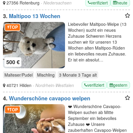
verifiziert
heute
27356 Rotenburg
- Niedersachsen
3.
Maltipoo 13 Wochen
Liebevoller Maltipoo-Welpe (13
TOP
Wochen) sucht ein neues
Zuhause Schweren Herzens
suchen wir für unseren 13
Wochen alten Maltipoo-Rüden
ein liebevolles neues Zuhause.
Er ist ein absolut…
500 €
Malteser/Pudel
Mischling
3 Monate 3 Tage
alt
verifiziert
gestern
40721 Hilden
- Nordrhein-Westfalen
4.
Wunderschöne cavapoo welpen
❤️ Wunderschöne Cavapoo-
TOP
Welpen suchen ab Mitte
September ein liebevolles
Zuhause ❤️ Unsere
zauberhaften Cavapoo-Welpen