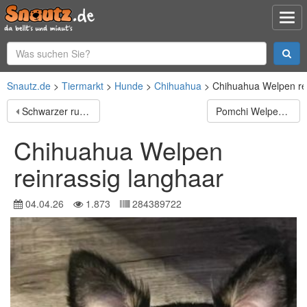
Snautz.de
Tiermarkt
Hunde
Chihuahua
Chihuahua Welpen rei
Schwarzer russischer Terrierwelpe Astra Fidelis FCI
Pomchi Welpen langhaar
Chihuahua Welpen
reinrassig langhaar
04.04.26
1.873
284389722