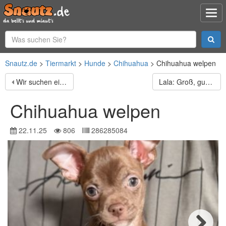
Snautz.de
Tiermarkt
Hunde
Chihuahua
Chihuahua welpen
Wir suchen ein liebevolles, neues Zuhause für unseren Hund
Lala: Groß, gutmütig, souverän
Chihuahua welpen
22.11.25
806
286285084