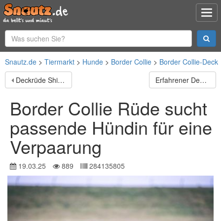
Snautz.de
Tiermarkt
Hunde
Border Collie
Border Collie-Deck
Deckrüde Shih-Tzu
Erfahrener Deckrüde „Jack“ steht geeigneten Hündinnen zur Verfügung
Border Collie Rüde sucht
passende Hündin für eine
Verpaarung
19.03.25
889
284135805