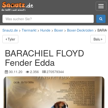
Snautz.de
Tiermarkt
Hunde
Boxer
Boxer-Deckrüden
BARAC
Tyler
Balu
BARACHIEL FLOYD
Fender Edda
30.11.20
2.356
270579344