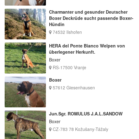
Charmanter und gesunder Deutscher
Boxer Deckrüde sucht passende Boxer-
Hündin
74532 Ilshofen
HERA del Ponte Bianco Welpen von
überlegener Herkunft.
Boxer
RS-17500 Vranje
Boxer
57612 Giesenhausen
Jun.Sgr. ROMULUS J.A.L.SANDOW
Boxer
CZ-783 78 Kožušany-Tážaly