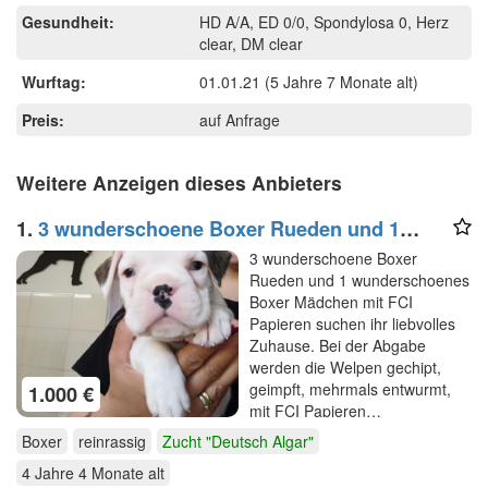
Gesundheit:
HD A/A, ED 0/0, Spondylosa 0, Herz
clear, DM clear
Wurftag:
01.01.21
(5 Jahre 7 Monate alt)
Preis:
auf Anfrage
Weitere Anzeigen dieses Anbieters
1.
3 wunderschoene Boxer Rueden und 1
wunderschoenes Boxer
3 wunderschoene Boxer
Rueden und 1 wunderschoenes
Boxer Mädchen mit FCI
Papieren suchen ihr liebvolles
Zuhause. Bei der Abgabe
werden die Welpen gechipt,
geimpft, mehrmals entwurmt,
1.000 €
mit FCI Papieren…
Boxer
reinrassig
Zucht "Deutsch Algar"
4 Jahre 4 Monate
alt