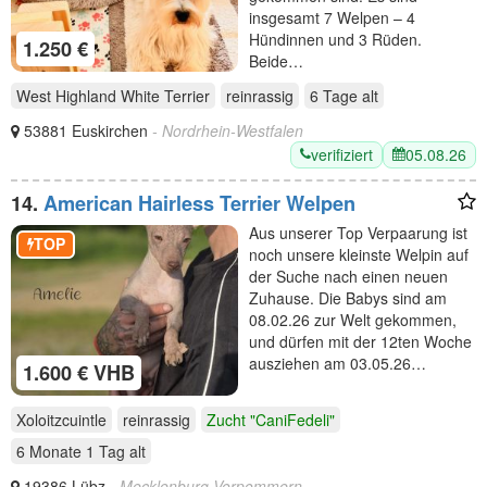
insgesamt 7 Welpen – 4
Hündinnen und 3 Rüden.
1.250 €
Beide…
West Highland White Terrier
reinrassig
6 Tage
alt
53881 Euskirchen
- Nordrhein-Westfalen
verifiziert
05.08.26
14.
American Hairless Terrier Welpen
Aus unserer Top Verpaarung ist
TOP
noch unsere kleinste Welpin auf
der Suche nach einen neuen
Zuhause. Die Babys sind am
08.02.26 zur Welt gekommen,
und dürfen mit der 12ten Woche
ausziehen am 03.05.26…
1.600 € VHB
Xoloitzcuintle
reinrassig
Zucht "CaniFedeli"
6 Monate 1 Tag
alt
19386 Lübz
- Mecklenburg-Vorpommern