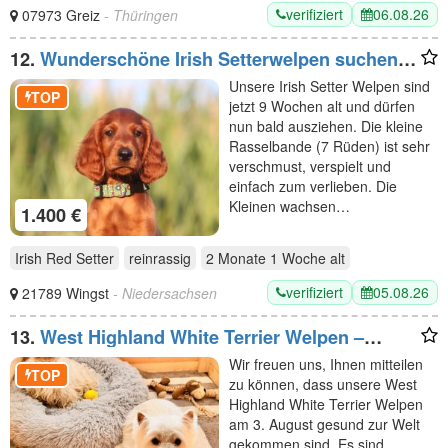
verifiziert
06.08.26
07973 Greiz
- Thüringen
12.
Wunderschöne Irish Setterwelpen suchen
liebevolle Plätze
Unsere Irish Setter Welpen sind
TOP
jetzt 9 Wochen alt und dürfen
nun bald ausziehen. Die kleine
Rasselbande (7 Rüden) ist sehr
verschmust, verspielt und
einfach zum verlieben. Die
Kleinen wachsen…
1.400 €
Irish Red Setter
reinrassig
2 Monate 1 Woche
alt
verifiziert
05.08.26
21789 Wingst
- Niedersachsen
13.
West Highland White Terrier Welpen –
Einmaliger Wurf erwartet
Wir freuen uns, Ihnen mitteilen
TOP
zu können, dass unsere West
Highland White Terrier Welpen
am 3. August gesund zur Welt
gekommen sind. Es sind