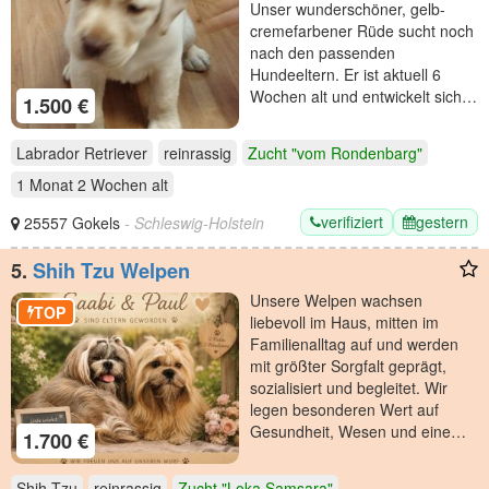
Unser wunderschöner, gelb-
cremefarbener Rüde sucht noch
nach den passenden
Hundeeltern. Er ist aktuell 6
Wochen alt und entwickelt sich…
1.500 €
Labrador Retriever
reinrassig
Zucht "vom Rondenbarg"
1 Monat 2 Wochen
alt
verifiziert
gestern
25557 Gokels
- Schleswig-Holstein
5.
Shih Tzu Welpen
Unsere Welpen wachsen
TOP
liebevoll im Haus, mitten im
Familienalltag auf und werden
mit größter Sorgfalt geprägt,
sozialisiert und begleitet. Wir
legen besonderen Wert auf
Gesundheit, Wesen und eine…
1.700 €
Shih Tzu
reinrassig
Zucht "Loka Samsara"