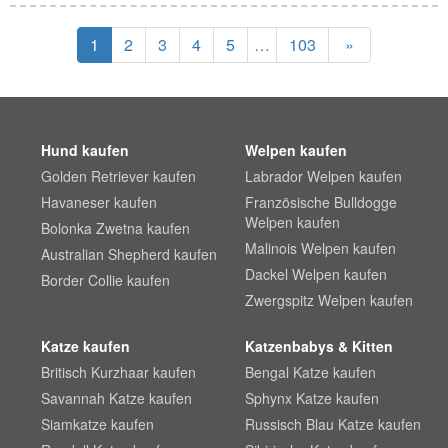
1
2
3
4
5
…
103
»
Hund kaufen
Welpen kaufen
Golden Retriever kaufen
Labrador Welpen kaufen
Havaneser kaufen
Französische Bulldogge
Welpen kaufen
Bolonka Zwetna kaufen
Malinois Welpen kaufen
Australian Shepherd kaufen
Dackel Welpen kaufen
Border Collie kaufen
Zwergspitz Welpen kaufen
Katze kaufen
Katzenbabys & Kitten
Britisch Kurzhaar kaufen
Bengal Katze kaufen
Savannah Katze kaufen
Sphynx Katze kaufen
Siamkatze kaufen
Russisch Blau Katze kaufen