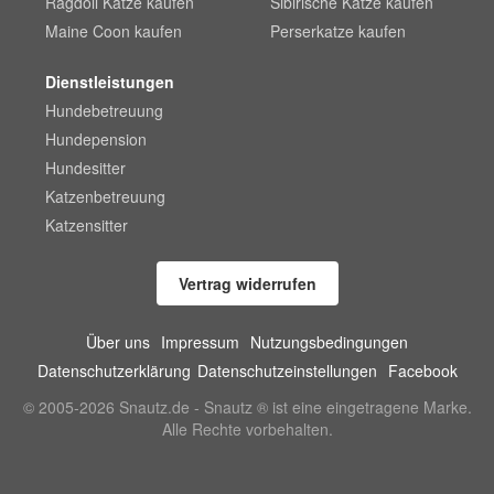
Ragdoll Katze kaufen
Sibirische Katze kaufen
Maine Coon kaufen
Perserkatze kaufen
Dienstleistungen
Hundebetreuung
Hundepension
Hundesitter
Katzenbetreuung
Katzensitter
Vertrag widerrufen
Über uns
Impressum
Nutzungsbedingungen
Datenschutzerklärung
Datenschutzeinstellungen
Facebook
© 2005-2026 Snautz.de - Snautz ® ist eine eingetragene Marke.
Alle Rechte vorbehalten.