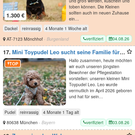
und groß werden, kuscheln und
toben können. Die Kleinen
sollten auch im neuen Zuhause
1.300 €
ein…
Dackel
reinrassig
4 Monate 1 Woche
alt
verifiziert
04.08.26
AT-7123 Mönchhof
- Burgenland
17.
Mini Toypudel Leo sucht seine Familie fürs
Leben
Hallo zusammen, heute möchten
TOP
wir euch unseren jüngsten
Bewohner der Pflegestation
vorstellen: unseren kleinen Mini
Toypudel Leo. Leo wurde
vermutlich im April 2026 geboren
und hat für sein…
Pudel
reinrassig
4 Monate 1 Tag
alt
verifiziert
03.08.26
80638 München
- Bayern