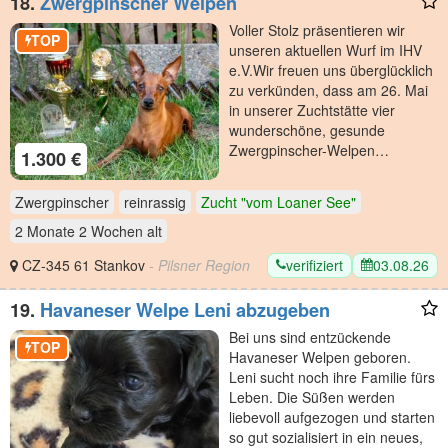
18.
Zwergpinscher Welpen
​Voller Stolz präsentieren wir
TOP
unseren aktuellen Wurf im IHV
e.V. ​Wir freuen uns überglücklich
zu verkünden, dass am 26. Mai
in unserer Zuchtstätte vier
wunderschöne, gesunde
Zwergpinscher-Welpen…
1.300 €
Zwergpinscher
reinrassig
Zucht "vom Loaner See"
2 Monate 2 Wochen
alt
verifiziert
03.08.26
CZ-345 61 Stankov
- Pilsner Region
19.
Havaneser Welpe Leni abzugeben
Bei uns sind entzückende
TOP
Havaneser Welpen geboren.
Leni sucht noch ihre Familie fürs
Leben. Die Süßen werden
liebevoll aufgezogen und starten
so gut sozialisiert in ein neues,