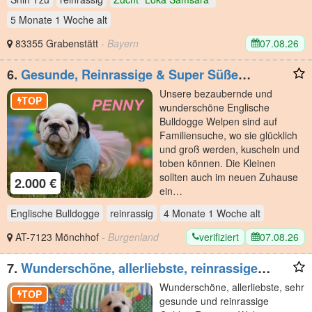
5 Monate 1 Woche
alt
07.08.26
83355 Grabenstätt
- Bayern
6.
Gesunde, Reinrassige & Super Süße
Englische Bulldogge Welpen
Unsere bezaubernde und
TOP
wunderschöne Englische
Bulldogge Welpen sind auf
Familiensuche, wo sie glücklich
und groß werden, kuscheln und
toben können. Die Kleinen
sollten auch im neuen Zuhause
2.000 €
ein…
Englische Bulldogge
reinrassig
4 Monate 1 Woche
alt
verifiziert
07.08.26
AT-7123 Mönchhof
- Burgenland
7.
Wunderschöne, allerliebste, reinrassige
Golden Retriever
Wunderschöne, allerliebste, sehr
TOP
gesunde und reinrassige