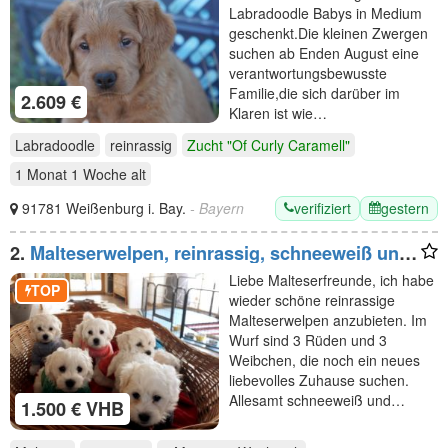
Labradoodle Babys in Medium
geschenkt.Die kleinen Zwergen
suchen ab Enden August eine
verantwortungsbewusste
Familie,die sich darüber im
2.609 €
Klaren ist wie…
Labradoodle
reinrassig
Zucht "Of Curly Caramell"
1 Monat 1 Woche
alt
verifiziert
gestern
91781 Weißenburg i. Bay.
- Bayern
2.
Malteserwelpen, reinrassig, schneeweiß und
zuckersüß
Liebe Malteserfreunde, ich habe
TOP
wieder schöne reinrassige
Malteserwelpen anzubieten. Im
Wurf sind 3 Rüden und 3
Weibchen, die noch ein neues
liebevolles Zuhause suchen.
Allesamt schneeweiß und…
1.500 € VHB