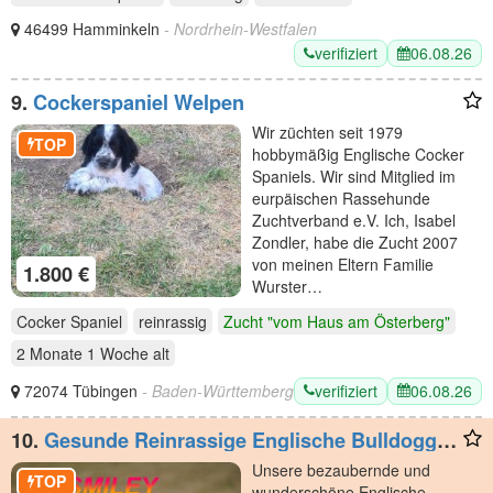
46499 Hamminkeln
- Nordrhein-Westfalen
verifiziert
06.08.26
9.
Cockerspaniel Welpen
Wir züchten seit 1979
TOP
hobbymäßig Englische Cocker
Spaniels. Wir sind Mitglied im
eurpäischen Rassehunde
Zuchtverband e.V. Ich, Isabel
Zondler, habe die Zucht 2007
von meinen Eltern Familie
1.800 €
Wurster…
Cocker Spaniel
reinrassig
Zucht "vom Haus am Österberg"
2 Monate 1 Woche
alt
verifiziert
06.08.26
72074 Tübingen
- Baden-Württemberg
10.
Gesunde Reinrassige Englische Bulldogge
Welpen
Unsere bezaubernde und
TOP
wunderschöne Englische