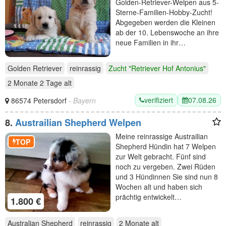
Golden-Retriever-Welpen aus 5-
Sterne-Familien-Hobby-Zucht!
Abgegeben werden die Kleinen
ab der 10. Lebenswoche an ihre
neue Familien in ihr…
Golden Retriever
reinrassig
Zucht "Retriever Hof Antonius"
2 Monate 2 Tage
alt
verifiziert
07.08.26
86574 Petersdorf
- Bayern
8.
Austrailian Shepherd Welpen
Meine reinrassige Austrailian
TOP
Shepherd Hündin hat 7 Welpen
zur Welt gebracht. Fünf sind
noch zu vergeben. Zwei Rüden
und 3 Hündinnen Sie sind nun 8
Wochen alt und haben sich
prächtig entwickelt…
1.800 €
Australian Shepherd
reinrassig
2 Monate
alt