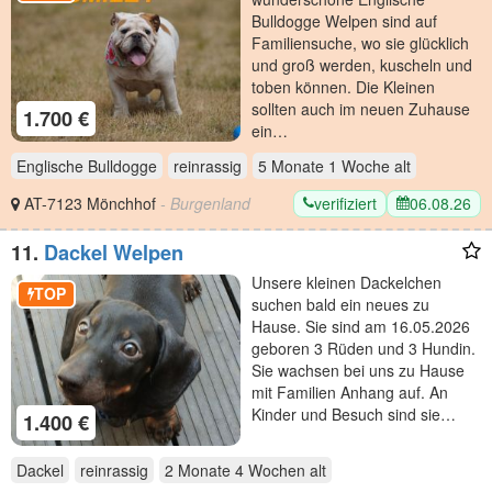
Bulldogge Welpen sind auf
Familiensuche, wo sie glücklich
und groß werden, kuscheln und
toben können. Die Kleinen
sollten auch im neuen Zuhause
1.700 €
ein…
Englische Bulldogge
reinrassig
5 Monate 1 Woche
alt
verifiziert
06.08.26
AT-7123 Mönchhof
- Burgenland
11.
Dackel Welpen
Unsere kleinen Dackelchen
TOP
suchen bald ein neues zu
Hause. Sie sind am 16.05.2026
geboren 3 Rüden und 3 Hundin.
Sie wachsen bei uns zu Hause
mit Familien Anhang auf. An
Kinder und Besuch sind sie…
1.400 €
Dackel
reinrassig
2 Monate 4 Wochen
alt