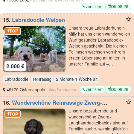
verifiziert
05.08.26
15.
Labradoodle Welpen
Unsere treue Labradorhündin
TOP
Milly hat uns einen wundervollen
Wurf gesunder Labradoodle-
Welpen geschenkt. Die kleinen
Fellnasen wachsen von ihrem
ersten Lebenstag an mitten in
unserer Familie auf –…
2.000 €
Labradoodle
reinrassig
2 Monate 1 Woche
alt
verifiziert
05.08.26
49179 Ostercappeln
- Niedersachsen
16.
Wunderschöne Reinrassige Zwerg-
Langhaardackel Welpen auf Familiensuche
Unsere bezaubernde und
TOP
wunderschöne Zwerg-
Langhaardackelbabies sind auf
Familiensuche, wo sie glücklich