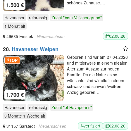
schönes Zuhause.…
1.500 €
Havaneser
reinrassig
Zucht "Vom Veilchengrund"
1 Monat
alt
02.08.26
49685 Emstek
- Niedersachsen
20.
Havaneser Welpen
Geboren sind wir am 27.04.2026
TOP
und mittlerweile in einem idealen
Alter zum Auszug zur neuen
Familie. Da die Natur es so
wünschte sind wir alle in einem
schwarz und schwarz/weißen
Anzug geboren…
1.700 €
Havaneser
reinrassig
Zucht "of Havapearls"
3 Monate 1 Woche
alt
verifiziert
02.08.26
31157 Sarstedt
- Niedersachsen