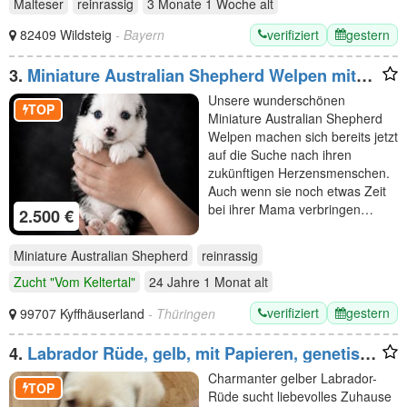
Malteser
reinrassig
3 Monate 1 Woche
alt
verifiziert
gestern
82409 Wildsteig
- Bayern
3.
Miniature Australian Shepherd Welpen mit
Papieren
Unsere wunderschönen
TOP
Miniature Australian Shepherd
Welpen machen sich bereits jetzt
auf die Suche nach ihren
zukünftigen Herzensmenschen.
Auch wenn sie noch etwas Zeit
bei ihrer Mama verbringen…
2.500 €
Miniature Australian Shepherd
reinrassig
Zucht "Vom Keltertal"
24 Jahre 1 Monat
alt
verifiziert
gestern
99707 Kyffhäuserland
- Thüringen
4.
Labrador Rüde, gelb, mit Papieren, genetisch
getestet
Charmanter gelber Labrador-
TOP
Rüde sucht liebevolles Zuhause