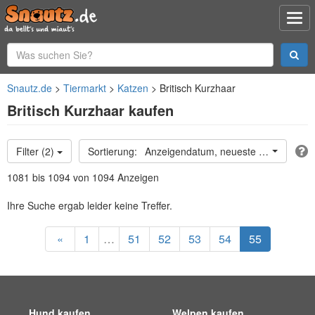
Snautz.de
Tiermarkt
Katzen
Britisch Kurzhaar
Britisch Kurzhaar kaufen
Filter (2)
Anzeigendatum, neueste oben
1081 bis 1094 von 1094 Anzeigen
Ihre Suche ergab leider keine Treffer.
«
1
…
51
52
53
54
55
Hund kaufen
Welpen kaufen