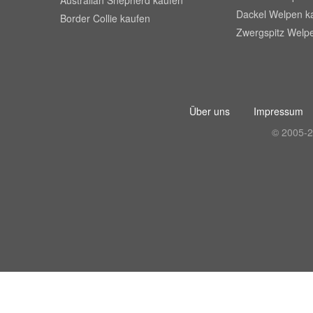
Australian Shepherd kaufen
Dackel Welpen k
Border Collie kaufen
Zwergspitz Welp
Über uns
Impressum
© 2005-2