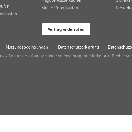
Ragdoll Katze kaufen
Sibirisc
aufen
Maine Coon kaufen
Perserka
en kaufen
Vertrag widerrufen
Nutzungsbedingungen
Datenschutzerklärung
Datenschutze
026 Snautz.de - Snautz ® ist eine eingetragene Marke. Alle Rechte vor