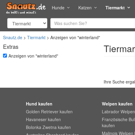
Hunde
Katzen
Tiermarkt
Snautz.de
Tiermarkt
Anzeigen von "winterland"
Tiermar
Extras
undefined
Anzeigen von "winterland"
Ihre Suche ergab
Hund kaufen
Welpen kaufen
Golden Retriever kaufen
Labrador Welpen
Havaneser kaufen
Französische Bu
kaufen
Bolonka Zwetna kaufen
Malinois Welpen 