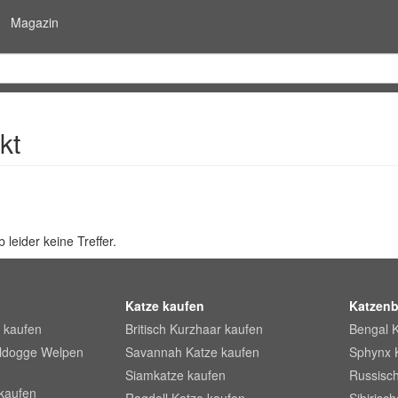
Magazin
kt
 leider keine Treffer.
Katze kaufen
Katzenb
 kaufen
Britisch Kurzhaar kaufen
Bengal 
lldogge Welpen
Savannah Katze kaufen
Sphynx 
Siamkatze kaufen
Russisch
kaufen