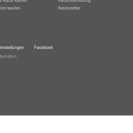
he Katze kaufen
Katzenbetreuung
tze kaufen
Katzensitter
instellungen
Facebook
behalten.