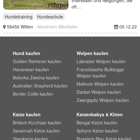
Interessen und Neigungen, die
oft…
Hundetraining
Hundeschule
58456 Witten
- Nordrhein-Westfalen
05.12.22
Hund kaufen
Welpen kaufen
Golden Retriever kaufen
Labrador Welpen kaufen
Havaneser kaufen
Französische Bulldogge
Welpen kaufen
Bolonka Zwetna kaufen
Malinois Welpen kaufen
Australian Shepherd kaufen
Dackel Welpen kaufen
Border Collie kaufen
Zwergspitz Welpen kaufen
Katze kaufen
Katzenbabys & Kitten
Britisch Kurzhaar kaufen
Bengal Katze kaufen
Savannah Katze kaufen
Sphynx Katze kaufen
Siamkatze kaufen
Russisch Blau Katze kaufen