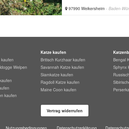
97990 Weikersheim
- Baden-Wür
Katze kaufen
Katzenb
 kaufen
Britisch Kurzhaar kaufen
Bengal 
lldogge Welpen
Savannah Katze kaufen
Sphynx 
Siamkatze kaufen
Russisch
kaufen
Ragdoll Katze kaufen
Sibirisc
aufen
Maine Coon kaufen
Perserka
en kaufen
Vertrag widerrufen
Nutzungsbedingungen
Datenschutzerklärung
Datenschutze