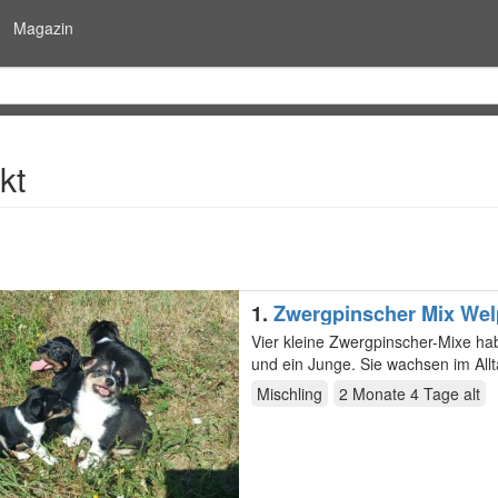
Magazin
kt
1.
Zwergpinscher Mix We
Vier kleine Zwergpinscher-Mixe ha
und ein Junge. Sie wachsen im All
Start…
Mischling
2 Monate 4 Tage
alt