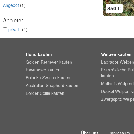
Angebot
(1)
850 €
Anbieter
undefined
privat
(1)
Hund kaufen
Welpen kaufen
Golden Retriever kaufen
Labrador Welpen
Havaneser kaufen
Französische Bu
kaufen
Bolonka Zwetna kaufen
Malinois Welpen 
Australian Shepherd kaufen
Dackel Welpen k
Border Collie kaufen
Zwergspitz Welp
Über uns
Impressum