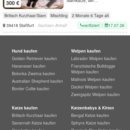
Siamkatze, der…
300 €
Britisch Kurzhaar/Siam
Mischling
2 Monate 6 Tage
alt
verifiziert
17.07.26
39418 Staßfurt
- Sachsen-Anhalt
Hund kaufen
Welpen kaufen
Golden Retriever kaufen
Labrador Welpen kaufen
Havaneser kaufen
Französische Bulldogge
Welpen kaufen
Bolonka Zwetna kaufen
Malinois Welpen kaufen
Australian Shepherd kaufen
Dackel Welpen kaufen
Border Collie kaufen
Zwergspitz Welpen kaufen
Katze kaufen
Katzenbabys & Kitten
Britisch Kurzhaar kaufen
Bengal Katze kaufen
Savannah Katze kaufen
Sphynx Katze kaufen