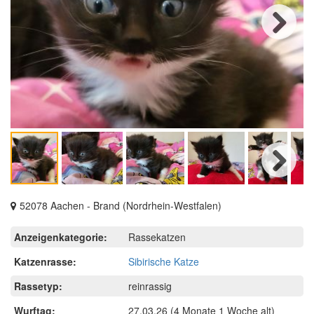
Next
Next
52078 Aachen - Brand (Nordrhein-Westfalen)
Anzeigenkategorie:
Rassekatzen
Katzenrasse:
Sibirische Katze
Rassetyp:
reinrassig
Wurftag:
27.03.26
(4 Monate 1 Woche alt)