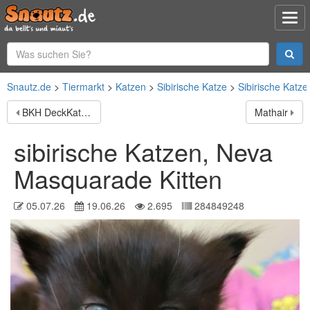
Snautz.de
Tiermarkt
Katzen
Sibirische Katze
Sibirische Katze
BKH DeckKater Cappuccino of Charming Brits (Cinnamon)
Mathair
sibirische Katzen, Neva
Masquarade Kitten
05.07.26
19.06.26
2.695
284849248