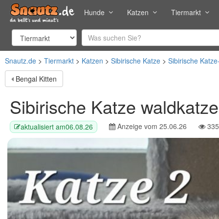
Hunde
Katzen
Tiermarkt
Snautz.de
Tiermarkt
Katzen
Sibirische Katze
Sibirische Katze
Bengal Kitten
Sibirische Katze waldkatze
Anzeige vom
25.06.26
335
aktualisiert am
06.08.26