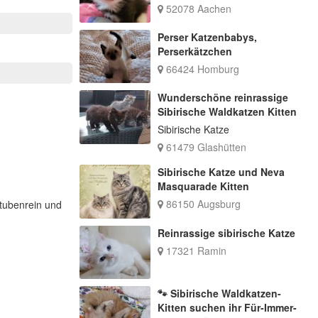
52078 Aachen
Perser Katzenbabys,
Perserkätzchen
66424 Homburg
Wunderschöne reinrassige
Sibirische Waldkatzen Kitten
Sibirische Katze
61479 Glashütten
Sibirische Katze und Neva
Masquarade Kitten
86150 Augsburg
stubenrein und
Reinrassige sibirische Katze
17321 Ramin
🐾 Sibirische Waldkatzen-
Kitten suchen ihr Für-Immer-