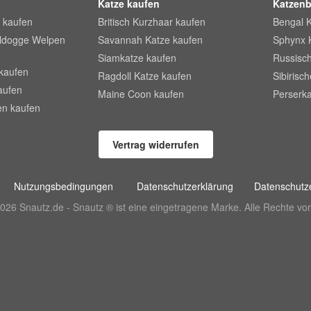
Katze kaufen
Katzenb
 kaufen
Britisch Kurzhaar kaufen
Bengal 
lldogge Welpen
Savannah Katze kaufen
Sphynx 
Siamkatze kaufen
Russisch
kaufen
Ragdoll Katze kaufen
Sibirisc
aufen
Maine Coon kaufen
Perserka
en kaufen
Vertrag widerrufen
Nutzungsbedingungen
Datenschutzerklärung
Datenschutze
026 Snautz.de - Snautz ® ist eine eingetragene Marke. Alle Rechte vor