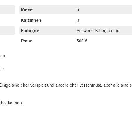
Kater:
0
Kätzinnen:
3
Farbe(n):
Schwarz, Silber, creme
Preis:
500 €
hen.
n.
inige sind eher verspielt und andere eher verschmust, aber alle sind 
lbst kennen.