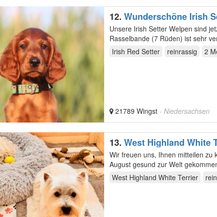
12.
Wunderschöne Irish Se
Unsere Irish Setter Welpen sind jetzt 
Rasselbande (7 Rüden) ist sehr verschmu
wachsen…
Irish Red Setter
reinrassig
2 M
21789 Wingst
- Niedersachsen
13.
West Highland White T
Wir freuen uns, Ihnen mitteilen z
August gesund zur Welt gekommen sind. Es sind insgesamt 7 Welpen – 4 Hündinn
Beide…
West Highland White Terrier
rei