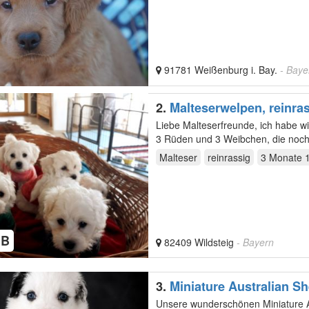
91781 Weißenburg i. Bay.
- Baye
2.
Malteserwelpen, reinra
Liebe Malteserfreunde, ich habe wieder schöne reinrassige Malteserwelpen anzubieten. Im Wurf sind
3 Rüden und 3 Weibchen, die noch
und…
Malteser
reinrassig
3 Monate 
HB
82409 Wildsteig
- Bayern
3.
Miniature Australian S
Unsere wunderschönen Miniature Au