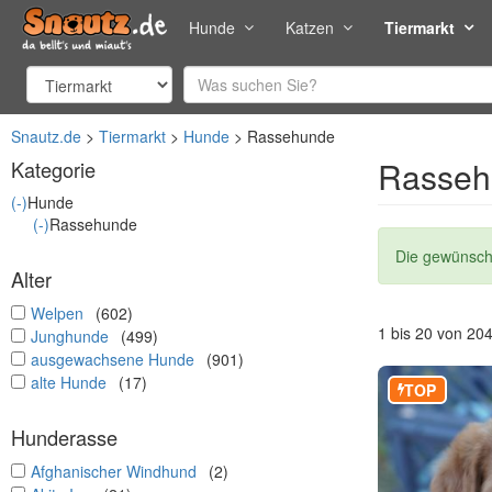
Hunde
Katzen
Tiermarkt
Snautz.de
Tiermarkt
Hunde
Rassehunde
Rasseh
Kategorie
(-)
Hunde
(-)
Rassehunde
Statusmel
Die gewünscht
Alter
undefined
Welpen
(602)
1 bis 20 von 20
undefined
Junghunde
(499)
undefined
ausgewachsene Hunde
(901)
undefined
alte Hunde
(17)
TOP
Hunderasse
undefined
Afghanischer Windhund
(2)