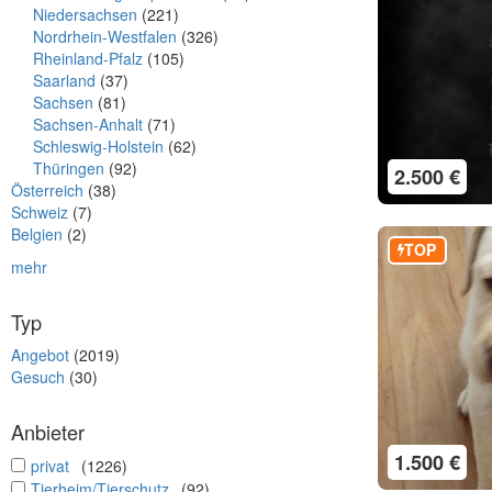
Niedersachsen
(221)
Nordrhein-Westfalen
(326)
Rheinland-Pfalz
(105)
Saarland
(37)
Sachsen
(81)
Sachsen-Anhalt
(71)
Schleswig-Holstein
(62)
Thüringen
(92)
2.500 €
Österreich
(38)
Schweiz
(7)
Belgien
(2)
TOP
mehr
Typ
Angebot
(2019)
Gesuch
(30)
Anbieter
1.500 €
undefined
privat
(1226)
undefined
Tierheim/Tierschutz
(92)