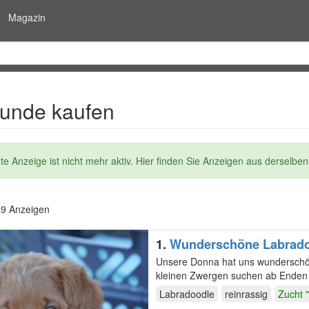
Magazin
unde kaufen
dung
e Anzeige ist nicht mehr aktiv. Hier finden Sie Anzeigen aus derselben
49 Anzeigen
1.
Wunderschöne Labradoo
Unsere Donna hat uns wunderschö
kleinen Zwergen suchen ab Enden 
Klaren ist wie…
Labradoodle
reinrassig
Zucht 