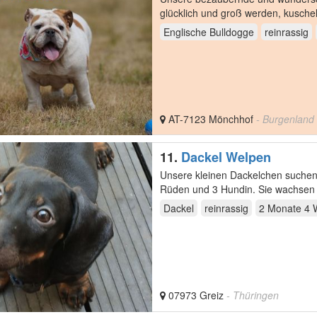
glücklich und groß werden, kusche
ein…
Englische Bulldogge
reinrassig
AT-7123 Mönchhof
- Burgenland
11.
Dackel Welpen
Unsere kleinen Dackelchen suchen
Rüden und 3 Hundin. Sie wachsen 
sind sie…
Dackel
reinrassig
2 Monate 4
07973 Greiz
- Thüringen