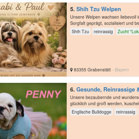
5.
Shih Tzu Welpen
Unsere Welpen wachsen liebevoll i
Sorgfalt geprägt, sozialisiert und
eine…
Shih Tzu
reinrassig
Zucht "Lo
83355 Grabenstätt
- Bayern
6.
Gesunde, Reinrassige 
Unsere bezaubernde und wundersch
glücklich und groß werden, kusche
ein…
Englische Bulldogge
reinrassig