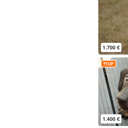
1.700 €
TOP
1.400 €