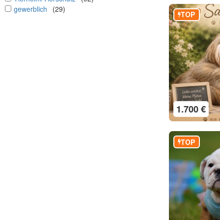
undefined
gewerblich
(29)
TOP
1.700 €
TOP