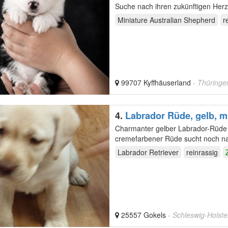
Suche nach ihren zukünftigen Her
verbringen…
Miniature Australian Shepherd
r
99707 Kyffhäuserland
- Thüringe
4.
Labrador Rüde, gelb, mi
Charmanter gelber Labrador-Rüde sucht liebevoll
cremefarbener Rüde sucht noch nac
entwickelt sich…
Labrador Retriever
reinrassig
25557 Gokels
- Schleswig-Holste