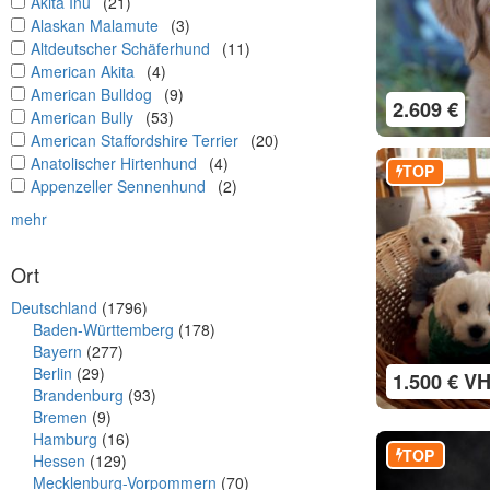
undefined
Akita Inu
(21)
undefined
Alaskan Malamute
(3)
undefined
Altdeutscher Schäferhund
(11)
undefined
American Akita
(4)
undefined
American Bulldog
(9)
2.609 €
undefined
American Bully
(53)
undefined
American Staffordshire Terrier
(20)
undefined
Anatolischer Hirtenhund
(4)
TOP
undefined
Appenzeller Sennenhund
(2)
mehr
Ort
Deutschland
(1796)
Baden-Württemberg
(178)
Bayern
(277)
Berlin
(29)
1.500 € V
Brandenburg
(93)
Bremen
(9)
Hamburg
(16)
TOP
Hessen
(129)
Mecklenburg-Vorpommern
(70)