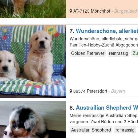
AT-7123 Mönchhof
- Burgenland
7.
Wunderschöne, allerlieb
Wunderschöne, allerliebste, sehr 
Familien-Hobby-Zucht! Abgegeben werden die Kleinen ab der 10. Lebenswoche an ihre neue
Familien in ihr…
Golden Retriever
reinrassig
Zu
86574 Petersdorf
- Bayern
8.
Austra
Meine reinrassige Austrailian She
vergeben. Zwei Rüden und 3 Hündinnen Sie sind nun 8 Wochen alt und haben sich prächtig
entwickelt…
Australian Shepherd
reinrassig