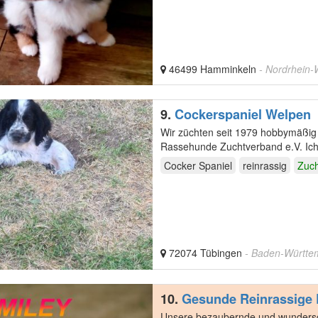
46499 Hamminkeln
- Nordrhein-
9.
Cockerspaniel Welpen
Wir züchten seit 1979 hobbymäßig 
Rassehunde Zuchtverband e.V. Ich,
Wurster…
Cocker Spaniel
reinrassig
Zuch
72074 Tübingen
- Baden-Württe
10.
Gesunde Reinrassige 
Unsere bezaubernde und wundersch