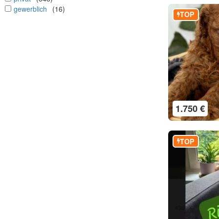
undefined
gewerblich
(16)
TOP
1.750 €
TOP