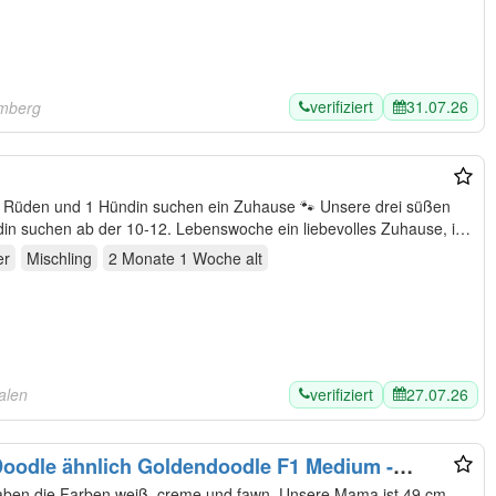
verifiziert
31.07.26
emberg
n und 1 Hündin suchen ein Zuhause 🐾 Unsere drei süßen
er
Mischling
2 Monate 1 Woche
alt
verifiziert
27.07.26
alen
oodle ähnlich Goldendoodle F1 Medium -
lienaufzucht
haben die Farben weiß, creme und fawn. Unsere Mama ist 49 cm