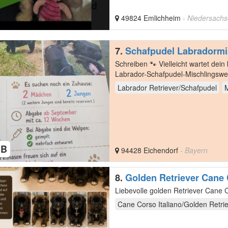
49824 Emlichheim
- Niedersach
7.
Schafpudel Labradormi
Schreiben 🐾 Vielleicht wartet de
Labrador-Schafpudel-Mischlingswe
schenken,…
Labrador Retriever/Schafpudel
M
HB
94428 Eichendorf
- Bayern
8.
Golden Retriever Cane
Cane Corso Italiano/Golden Retri