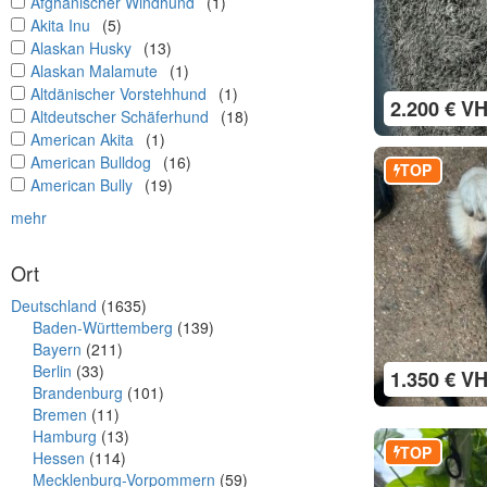
undefined
Afghanischer Windhund
(1)
undefined
Akita Inu
(5)
undefined
Alaskan Husky
(13)
undefined
Alaskan Malamute
(1)
undefined
Altdänischer Vorstehhund
(1)
2.200 € V
undefined
Altdeutscher Schäferhund
(18)
undefined
American Akita
(1)
undefined
American Bulldog
(16)
TOP
undefined
American Bully
(19)
mehr
Ort
Deutschland
(1635)
Baden-Württemberg
(139)
Bayern
(211)
Berlin
(33)
1.350 € V
Brandenburg
(101)
Bremen
(11)
Hamburg
(13)
TOP
Hessen
(114)
Mecklenburg-Vorpommern
(59)