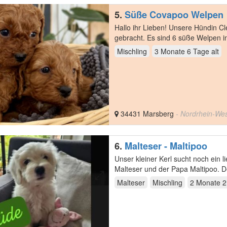
5.
Süße Covapoo Welpen
Hallo ihr Lieben! Unsere Hündin Cleo hat am 1.05.2026 gesunde, bezauberten Welpen zur Welt
gebracht. Es sind 6 süße Welpen in der Farbe Apricot- Mahagoni Rot Davon sind 4 Hündinnen und
2…
Mischling
3 Monate 6 Tage
alt
34431 Marsberg
- Nordrhein-Wes
6.
Malteser - Maltipoo
Unser kleiner Kerl sucht noch ein liebevolles Zuhause. Er ist 
Malteser und der Papa Maltipoo. D
und…
Malteser
Mischling
2 Monate 