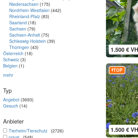
Niedersachsen
(175)
Nordrhein-Westfalen
(442)
Rheinland-Pfalz
(83)
Saarland
(18)
Sachsen
(79)
Sachsen-Anhalt
(75)
Schleswig-Holstein
(39)
Thüringen
(43)
1.500 € V
Österreich
(18)
Schweiz
(3)
Belgien
(1)
TOP
mehr
Typ
Angebot
(3693)
Gesuch
(14)
Anbieter
1.500 € V
undefined
Tierheim/Tierschutz
(2726)
undefined
privat
(548)