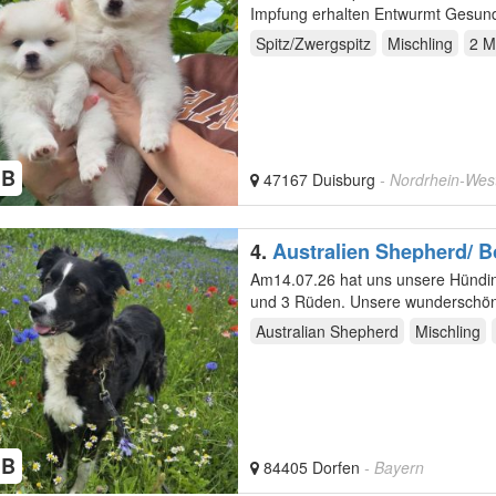
Impfung erhalten Entwurmt Gesund, 
Spitz/Zwergspitz
Mischling
2 M
HB
47167 Duisburg
- Nordrhein-Wes
4.
Australien Shepherd/ B
Am14.07.26 hat uns unsere Hündin
und 3 Rüden. Unsere wu
Australian Shepherd
Mischling
HB
84405 Dorfen
- Bayern