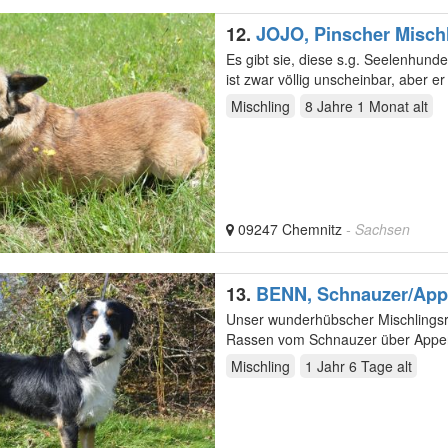
12.
JOJO, Pinscher Mischl
Es gibt sie, diese s.g. Seelenhunde,
ist zwar völlig unscheinbar, aber er
Mischling
8 Jahre 1 Monat
alt
09247 Chemnitz
- Sachsen
13.
BENN, Schnauzer/Appenz
590,00 €
Unser wunderhübscher Mischlingsrü
Rassen vom Schnauzer über Appenze
jedoch…
Mischling
1 Jahr 6 Tage
alt