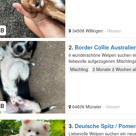
HB
34508 Willingen
- Hessen
2.
Border Collie Australi
6 wunderschöne Welpen suchen ein liebevolle
liebevolle aufgezogenen Mischlings
Zuhause…
Mischling
2 Monate 2 Wochen
al
HB
64839 Münster
- Hessen
3.
Deutsche Spitz / Pomer
Woche alt
Liebevolle Welpen suchen ein neues Zuhause. 10 Wochen alt 1 Rüde und 1 Hündin Gechippt Erste