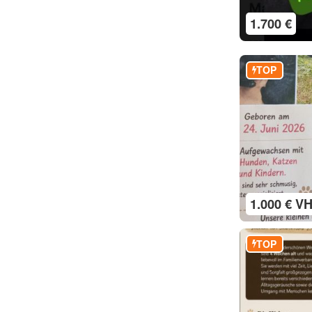
1.700 €
TOP
1.000 € V
TOP