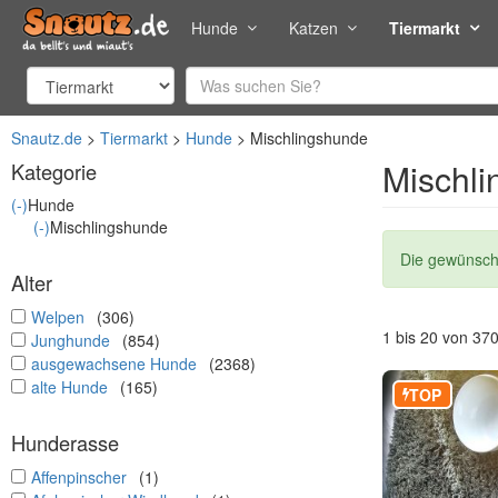
Hunde
Katzen
Tiermarkt
Snautz.de
Tiermarkt
Hunde
Mischlingshunde
Mischli
Kategorie
(-)
Hunde
(-)
Mischlingshunde
Statusmel
Die gewünscht
Alter
undefined
Welpen
(306)
1 bis 20 von 37
undefined
Junghunde
(854)
undefined
ausgewachsene Hunde
(2368)
undefined
alte Hunde
(165)
TOP
Hunderasse
undefined
Affenpinscher
(1)