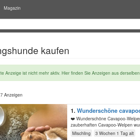
Magazin
ngshunde kaufen
dung
e Anzeige ist nicht mehr aktiv. Hier finden Sie Anzeigen aus derselben
07 Anzeigen
1.
Wunderschöne cavapo
❤️ Wunderschöne Cavapoo-Welpen suc
zauberhaften Cavapoo-Welpen wurd
Familie…
Mischling
3 Wochen 1 Tag
alt