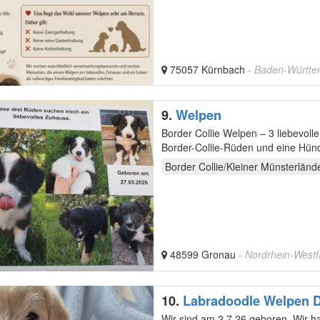
75057 Kürnbach
- Baden-Württ
9.
Welpen
Border Collie Welpen – 3 liebevolle Rüde
Border-Collie-Rüden und eine Hündin suchen ab der 10-12. Lebenswoche ein liebevolles Zuhause, in
dem…
Border Collie/Kleiner Münsterländ
48599 Gronau
- Nordrhein-Westf
10.
Labradoodle Welpen D
erfahrene liebevolle Fami
Wir sind am 2.7.26 geboren. Wir 